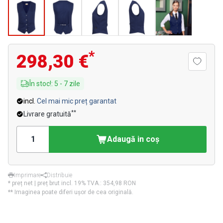
*
298,30 €
În stoc!
:
5
-
7
zile
incl.
Cel mai mic preț garantat
**
Livrare gratuită
Adaugă in coş
Imprimare
Distribuie
* preț net | preț brut incl. 19% TVA.:
354,98 RON
** Imaginea poate diferi ușor de cea originală.