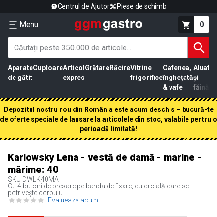
Centrul de Ajutor
Piese de schimb
Menu
0
Aparate
Cuptoare
Articol
Grătare
Răcire
Vitrine
Cafenea,
Aluat
Pr
de gătit
expres
frigorifice
înghețată
și
că
& vafe
făină
Depozitul nostru nou din România este acum deschis – bucură-te
de oferte speciale de lansare la articolele din stoc, valabile pentru o
perioadă limitată!
Karlowsky Lena - vestă de damă - marine -
mărime: 40
SKU
DWLK40MA
Cu 4 butoni de presare pe banda de fixare, cu croială care se
potrivește corpului
Evalueaza acum