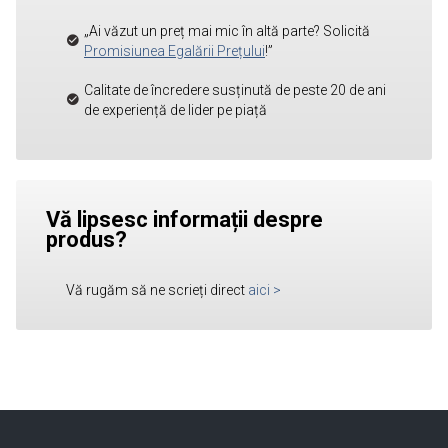
„Ai văzut un preț mai mic în altă parte? Solicită
Promisiunea Egalării Prețului
!”
Calitate de încredere susținută de peste 20 de ani
de experiență de lider pe piață
Vă lipsesc informații despre
produs?
Vă rugăm să ne scrieți direct
aici
>