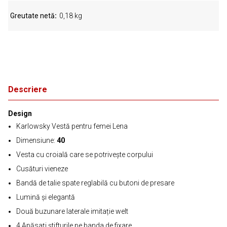
Greutate netă
0,18 kg
Descriere
Design
Karlowsky Vestă pentru femei Lena
Dimensiune:
40
Vesta cu croială care se potrivește corpului
Cusături vieneze
Bandă de talie spate reglabilă cu butoni de presare
Lumină și elegantă
Două buzunare laterale imitație welt
4 Apăsați știfturile pe banda de fixare