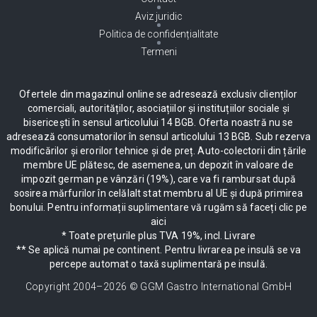
Aviz juridic
Politica de confidențialitate
Termeni
Ofertele din magazinul online se adresează exclusiv clienților
comerciali, autorităților, asociațiilor și instituțiilor sociale și
bisericești în sensul articolului 14 BGB. Oferta noastră nu se
adresează consumatorilor în sensul articolului 13 BGB. Sub rezerva
modificărilor și erorilor tehnice și de preț. Auto-colectorii din țările
membre UE plătesc, de asemenea, un depozit în valoare de
impozit german pe vânzări (19%), care va fi rambursat după
sosirea mărfurilor în celălalt stat membru al UE și după primirea
bonului. Pentru informații suplimentare vă rugăm să faceți clic pe
aici
* Toate prețurile plus TVA 19%, incl. Livrare
** Se aplică numai pe continent. Pentru livrarea pe insulă se va
percepe automat o taxă suplimentară pe insulă.
Copyright 2004–
2026
© GGM Gastro International GmbH