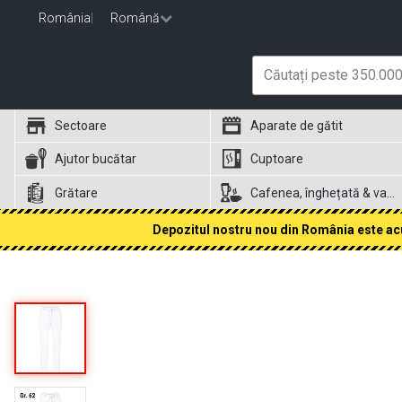
România
|
Română
Sectoare
Aparate de gătit
Ajutor bucătar
Cuptoare
Grătare
Cafenea, înghețată & vafe
Depozitul nostru nou din România este acum