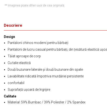
** Imaginea poate diferi ușor de cea originală.
Descriere
Design
Pantaloni chinos moderni pentru bărbați
Pantaloni de lucru casual pentru bărbați, din țesătură elastică ușo
Tăiat aproape de corp
Cu talie elastică
Două buzunare laterale și două buzunare din spate
Lavabilitate ridicată împotriva murdăriei persistente
confortabil
Suprafață ușoară de îngrijire
Calitate
Material: 59% Bumbac / 39% Poliester / 2% Spandex