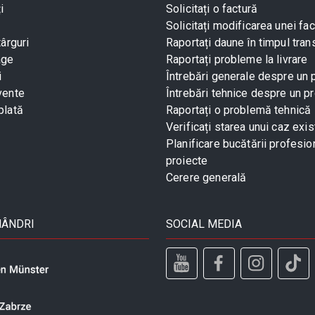
i
Solicitați o factură
Solicitați modificarea unei fac
târguri
Raportați daune în timpul tran
age
Raportați probleme la livrare
i
Întrebări generale despre un
vente
Întrebări tehnice despre un p
plată
Raportați o problemă tehnică
Verificați starea unui caz exis
Planificare bucătării profesio
proiecte
Cerere generală
MÂNDRI
SOCIAL MEDIA