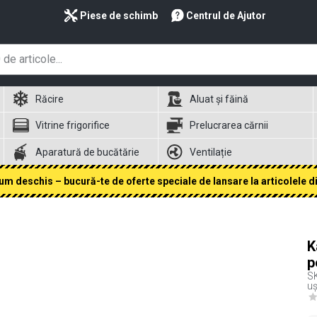
Piese de schimb
Centrul de Ajutor
Răcire
Aluat și făină
Vitrine frigorifice
Prelucrarea cărnii
Aparatură de bucătărie
Ventilație
 deschis – bucură-te de oferte speciale de lansare la articolele din
K
p
S
uș