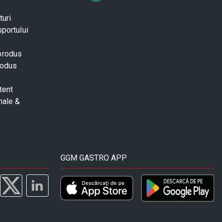
turi
sportului
 produs
rodus
tent
nale &
GGM GASTRO APP