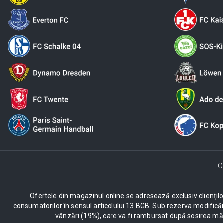
C
Ofertele din magazinul online se adresează exclusiv clienților c
consumatorilor în sensul articolului 13 BGB. Sub rezerva modificăr
vânzări (19%), care va fi rambursat după sosirea mărf