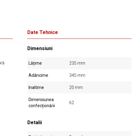
Date Tehnice
Dimensiuni
ară
Lățime
235 mm
Adâncime
345 mm
Inaltime
20 mm
Dimensiunea
62
confecționării
Detalii