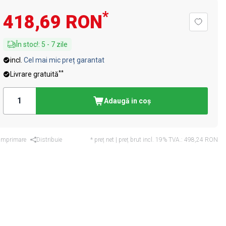
*
418,69 RON
În stoc!
:
5
-
7
zile
incl.
Cel mai mic preț garantat
**
Livrare gratuită
Adaugă in coş
Imprimare
Distribuie
* preț net | preț brut incl. 19% TVA.:
498,24 RON