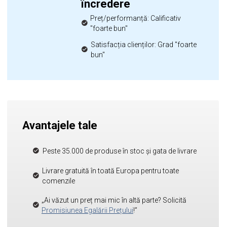
încredere
Preț/performanță: Calificativ
"foarte bun"
Satisfacția clienților: Grad "foarte
bun"
Avantajele tale
Peste 35.000 de produse în stoc și gata de livrare
Livrare gratuită în toată Europa pentru toate
comenzile
„Ai văzut un preț mai mic în altă parte? Solicită
Promisiunea Egalării Prețului
!”