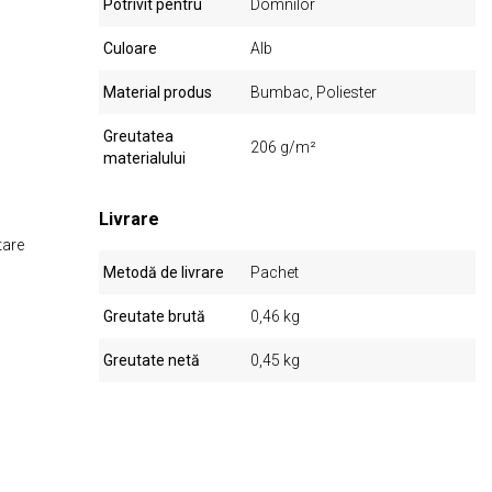
Potrivit pentru
Domnilor
Culoare
Alb
Material produs
Bumbac, Poliester
Greutatea
206 g/m²
materialului
Livrare
tare
Metodă de livrare
Pachet
Greutate brută
0,46 kg
Greutate netă
0,45 kg