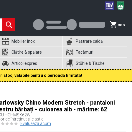
cos
Mobilier inox
Păstrare caldă
Clătire & spălare
Tacâmuri
Articol expres
Stühle & Tische
 stoc, valabile pentru o perioadă limitată!
arlowsky Chino Modern Stretch - pantaloni
entru bărbați - culoarea alb - mărime: 62
KU
HCHMSK62W
or de întreținut și elastic
Evalueaza acum