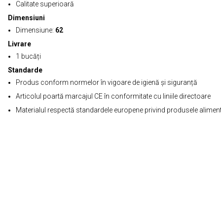
Calitate superioară
Dimensiuni
Dimensiune:
62
Livrare
1 bucăți
Standarde
Produs conform normelor în vigoare de igienă și siguranță
Articolul poartă marcajul CE în conformitate cu liniile directoare
Materialul respectă standardele europene privind produsele alimen