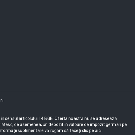
ni
ești în sensul articolului 14 BGB. Oferta noastră nu se adresează
UE plătesc, de asemenea, un depozit în valoare de impozit german pe
nformații suplimentare vă rugăm să faceți clic pe aici