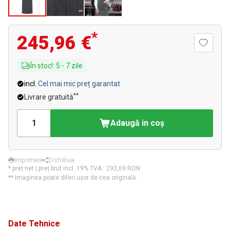
*
245,96 €
În stoc!
:
5
-
7
zile
incl.
Cel mai mic preț garantat
**
Livrare gratuită
Adaugă in coş
Imprimare
Distribuie
* preț net | preț brut incl. 19% TVA.:
292,69 RON
** Imaginea poate diferi ușor de cea originală.
Date Tehnice