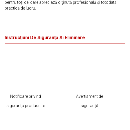
pentru toţi cei care apreciază o ţinută profesională şi totodată
practică de lucru.
Instrucțiuni De Siguranță Și Eliminare
Notificare privind
Avertisment de
siguranța produsului
siguranță