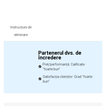
Instrucțiuni de
eliminare
Partenerul dvs. de
încredere
Preț/performanță: Calificativ
"foarte bun"
Satisfacția clienților: Grad "foarte
bun"