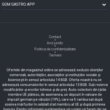
GGM GASTRO APP
Contact
Aviz juridic
Politica de confidențialitate
Termeni
Ofertele din magazinul online se adresează exclusiv clienților
comerciali, autorităților, asociațiilor și instituțiilor sociale și
bisericești în sensul articolului 14 BGB. Oferta noastră nu se
adresează consumatorilor în sensul articolului 13 BGB. Sub rezerva
modificărilor și erorilor tehnice și de preț. Auto-colectorii din țările
membre UE plătesc, de asemenea, un depozit în valoare de
impozit german pe vânzări (19%), care va fi rambursat după
sosirea mărfurilor în celălalt stat membru al UE și după primirea
bonului. Pentru informații suplimentare vă rugăm să faceți clic pe