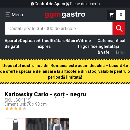
Centrul de Ajutor
Piese de schimb
Menu
0
Aparate
Cuptoare
Articol
Grătare
Răcire
Vitrine
Cafenea,
Aluat
Pr
de gătit
expres
frigorifice
înghețată
și
că
& vafe
făină
Depozitul nostru nou din România este acum deschis – bucură-te
de oferte speciale de lansare la articolele din stoc, valabile pentru o
perioadă limitată!
Karlowsky Carlo - șorț - negru
SKU
LSCK11S
Dimensiuni: 70 x 90 cm