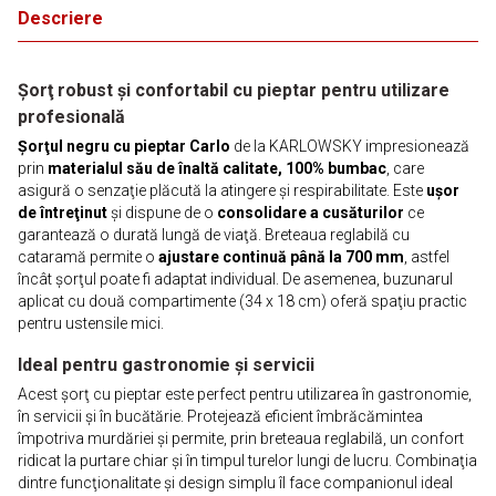
Descriere
Şorţ robust şi confortabil cu pieptar pentru utilizare
profesională
Şorţul negru cu pieptar Carlo
de la KARLOWSKY impresionează
prin
materialul său de înaltă calitate, 100% bumbac
, care
asigură o senzaţie plăcută la atingere şi respirabilitate. Este
uşor
de întreţinut
şi dispune de o
consolidare a cusăturilor
ce
garantează o durată lungă de viaţă. Breteaua reglabilă cu
cataramă permite o
ajustare continuă până la 700 mm
, astfel
încât şorţul poate fi adaptat individual. De asemenea, buzunarul
aplicat cu două compartimente (34 x 18 cm) oferă spaţiu practic
pentru ustensile mici.
Ideal pentru gastronomie şi servicii
Acest şorţ cu pieptar este perfect pentru utilizarea în gastronomie,
în servicii şi în bucătărie. Protejează eficient îmbrăcămintea
împotriva murdăriei şi permite, prin breteaua reglabilă, un confort
ridicat la purtare chiar şi în timpul turelor lungi de lucru. Combinaţia
dintre funcţionalitate şi design simplu îl face companionul ideal