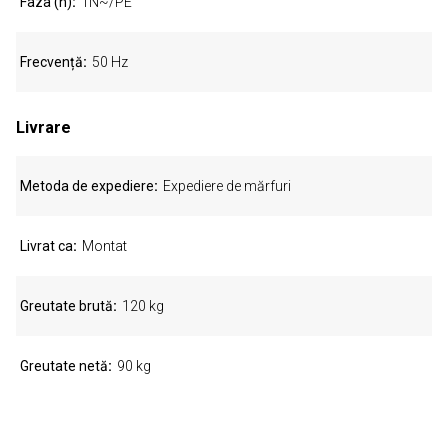
Faza (n)
1N~/PE
Frecvență
50 Hz
Livrare
Metoda de expediere
Expediere de mărfuri
Livrat ca
Montat
Greutate brută
120 kg
Greutate netă
90 kg