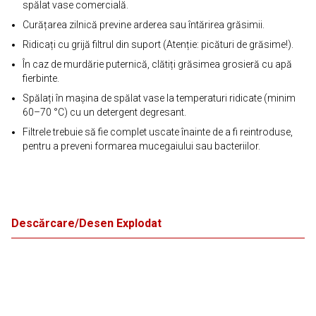
spălat vase comercială.
Curățarea zilnică previne arderea sau întărirea grăsimii.
Ridicați cu grijă filtrul din suport (Atenție: picături de grăsime!).
În caz de murdărie puternică, clătiți grăsimea grosieră cu apă
fierbinte.
Spălați în mașina de spălat vase la temperaturi ridicate (minim
60–70 °C) cu un detergent degresant.
Filtrele trebuie să fie complet uscate înainte de a fi reintroduse,
pentru a preveni formarea mucegaiului sau bacteriilor.
Descărcare/Desen Explodat