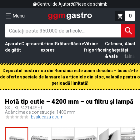
Centrul de Ajutor
Piese de schimb
Menu
0
Aparate
Cuptoare
Articol
Grătare
Răcire
Vitrine
Cafenea,
Aluat
Pr
de gătit
expres
frigorifice
înghețată
și
că
& vafe
făină
Depozitul nostru nou din România este acum deschis – bucură-te
de oferte speciale de lansare la articolele din stoc, valabile pentru o
perioadă limitată!
Hotă tip cutie – 4200 mm – cu filtru și lampă
SKU
KLP4214#SET
Adâncime de construcție: 1400 mm
Evalueaza acum