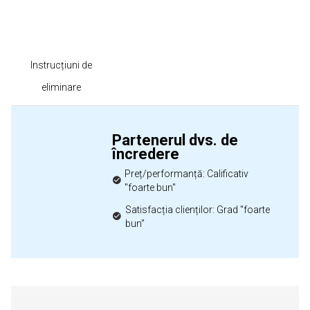
Instrucțiuni de
eliminare
Partenerul dvs. de
încredere
Preț/performanță: Calificativ
"foarte bun"
Satisfacția clienților: Grad "foarte
bun"