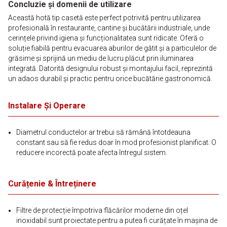
Concluzie și domenii de utilizare
Această hotă tip casetă este perfect potrivită pentru utilizarea
profesională în restaurante, cantine și bucătării industriale, unde
cerințele privind igiena și funcționalitatea sunt ridicate. Oferă o
soluție fiabilă pentru evacuarea aburilor de gătit și a particulelor de
grăsime și sprijină un mediu de lucru plăcut prin iluminarea
integrată. Datorită designului robust și montajului facil, reprezintă
un adaos durabil și practic pentru orice bucătărie gastronomică.
Instalare Și Operare
Diametrul conductelor ar trebui să rămână întotdeauna
constant sau să fie redus doar în mod profesionist planificat. O
reducere incorectă poate afecta întregul sistem.
Curățenie & Întreținere
Filtre de protecție împotriva flăcărilor moderne din oțel
inoxidabil sunt proiectate pentru a putea fi curățate în mașina de