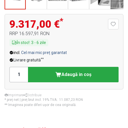
*
9.317,00 €
RRP
16.597,91 RON
În stoc!
:
3
-
6
zile
incl.
Cel mai mic preț garantat
**
Livrare gratuită
Adaugă in coş
Imprimare
Distribuie
* preț net | preț brut incl. 19% TVA.:
11.087,23 RON
** Imaginea poate diferi ușor de cea originală.