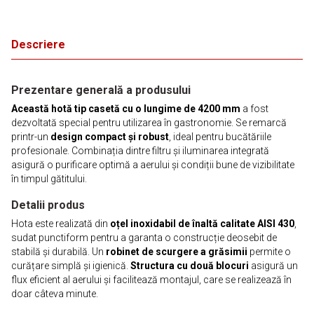
Descriere
Prezentare generală a produsului
Această hotă tip casetă cu o lungime de 4200 mm
a fost
dezvoltată special pentru utilizarea în gastronomie. Se remarcă
printr-un
design compact și robust
, ideal pentru bucătăriile
profesionale. Combinația dintre filtru și iluminarea integrată
asigură o purificare optimă a aerului și condiții bune de vizibilitate
în timpul gătitului.
Detalii produs
Hota este realizată din
oțel inoxidabil de înaltă calitate AISI 430
,
sudat punctiform pentru a garanta o construcție deosebit de
stabilă și durabilă. Un
robinet de scurgere a grăsimii
permite o
curățare simplă și igienică.
Structura cu două blocuri
asigură un
flux eficient al aerului și facilitează montajul, care se realizează în
doar câteva minute.