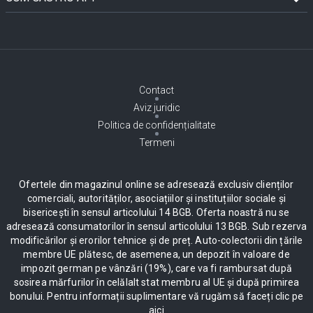
Contact
Aviz juridic
Politica de confidențialitate
Termeni
Ofertele din magazinul online se adresează exclusiv clienților
comerciali, autorităților, asociațiilor și instituțiilor sociale și
bisericești în sensul articolului 14 BGB. Oferta noastră nu se
adresează consumatorilor în sensul articolului 13 BGB. Sub rezerva
modificărilor și erorilor tehnice și de preț. Auto-colectorii din țările
membre UE plătesc, de asemenea, un depozit în valoare de
impozit german pe vânzări (19%), care va fi rambursat după
sosirea mărfurilor în celălalt stat membru al UE și după primirea
bonului. Pentru informații suplimentare vă rugăm să faceți clic pe
aici