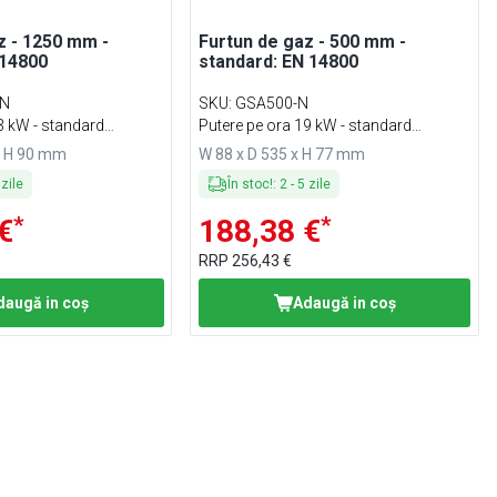
z - 1250 mm -
Furtun de gaz - 500 mm -
N14800
standard: EN 14800
-N
SKU
:
GSA500-N
3 kW - standard
Putere pe ora 19 kW - standard
EN14800
x H 90 mm
W 88 x D 535 x H 77 mm
zile
În stoc!
:
2
-
5
zile
*
*
€
188,38 €
RRP
256,43 €
daugă in coş
Adaugă in coş