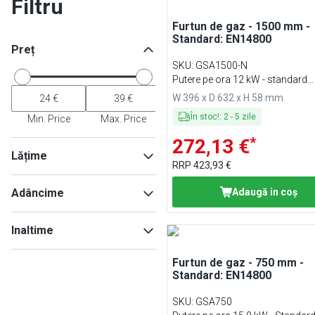
Filtru
Furtun de gaz - 1500 mm -
Standard: EN14800
Preț
SKU
:
GSA1500-N
Putere pe ora 12 kW - standard
EN14800
W 396 x D 632 x H 58 mm
În stoc!
:
2
-
5
zile
Min. Price
Max. Price
*
272,13 €
Lățime
RRP
423,93 €
Adâncime
Adaugă in coş
Min
Max
Inaltime
Furtun de gaz - 750 mm -
Min
Max
Standard: EN14800
Min
Max
SKU
:
GSA750