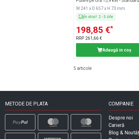
Putere pe ora 15,9 kW - Standar
EN14800
W 241 x D 657 x H 73 mm
În stoc!
:
2
-
5
zile
*
198,85 €
RRP
261,66 €
Adaugă in coş
5
articole
METODE DE PLATA
COMPANIE
Despre noi
Carieră
Blog & Noutăț