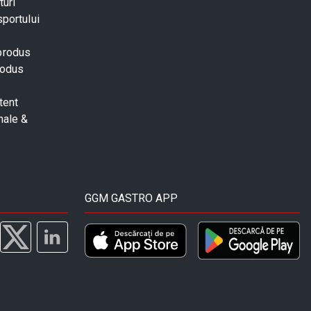
turi
sportului
 produs
rodus
tent
nale &
GGM GASTRO APP