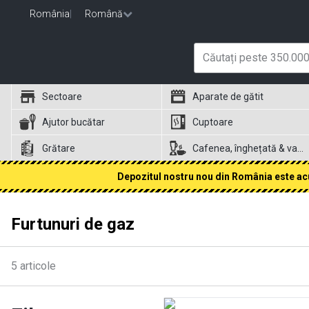
România
|
Română
Sectoare
Aparate de gătit
Ajutor bucătar
Cuptoare
Grătare
Cafenea, înghețată & vafe
Depozitul nostru nou din România este acum
Furtunuri de gaz
5
articole