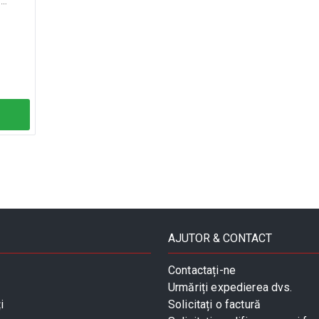
d
AJUTOR & CONTACT
Contactați-ne
Urmăriți expedierea dvs.
i
Solicitați o factură