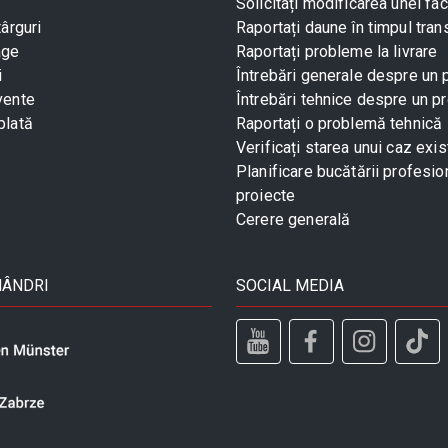
Solicitați modificarea unei fac
târguri
Raportați daune în timpul tran
age
Raportați probleme la livrare
i
Întrebări generale despre un
vente
Întrebări tehnice despre un p
plată
Raportați o problemă tehnică
Verificați starea unui caz exis
Planificare bucătării profesio
proiecte
Cerere generală
MÂNDRI
SOCIAL MEDIA