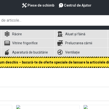
Piese de schimb
Centrul de Ajutor
Răcire
Aluat și făină
Vitrine frigorifice
Prelucrarea cărnii
Aparatură de bucătărie
Ventilație
 deschis – bucură-te de oferte speciale de lansare la articolele din