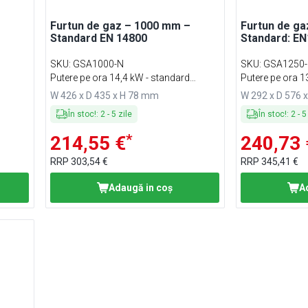
Furtun de gaz – 1000 mm –
Furtun de ga
Standard EN 14800
Standard: E
SKU
:
GSA1000-N
SKU
:
GSA1250
Putere pe ora 14,4 kW - standard
Putere pe ora 1
EN14800
EN14800
W 426 x D 435 x H 78 mm
W 292 x D 576 
În stoc!
:
2
-
5
zile
În stoc!
:
2
-
5
*
214,55 €
240,73 
RRP
303,54 €
RRP
345,41 €
Adaugă in coş
A