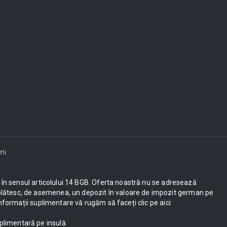
ni
ești în sensul articolului 14 BGB. Oferta noastră nu se adresează
UE plătesc, de asemenea, un depozit în valoare de impozit german pe
nformații suplimentare vă rugăm să faceți clic pe aici
plimentară pe insulă.