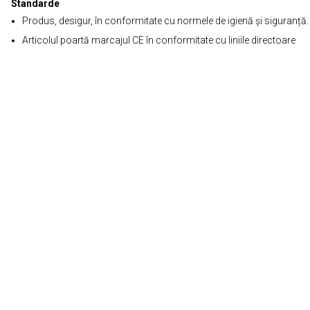
Standarde
Produs, desigur, în conformitate cu normele de igienă și siguranță.
Articolul poartă marcajul CE în conformitate cu liniile directoare