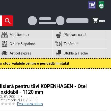
cos
Mobilier inox
Păstrare caldă
Clătire & spălare
Tacâmuri
Articol expres
Stühle & Tische
 stoc, valabile pentru o perioadă limitată!
lisieră pentru tăvi KOPENHAGEN - Oțel
noxidabil - 1120 mm
KU
BVI800-TR3
ntru modelelul BVI800-3
Evalueaza acum