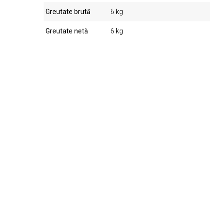
Greutate brută
6 kg
Greutate netă
6 kg