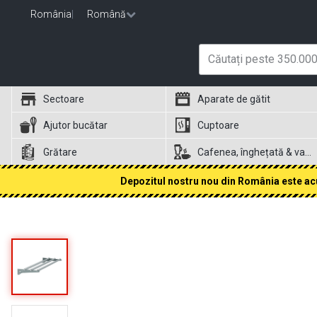
România
|
Română
Sectoare
Aparate de gătit
Ajutor bucătar
Cuptoare
Grătare
Cafenea, înghețată & vafe
Depozitul nostru nou din România este acum