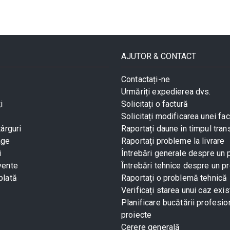
AJUTOR & CONTACT
Contactați-ne
Urmăriți expedierea dvs.
i
Solicitați o factură
Solicitați modificarea unei fac
târguri
Raportați daune în timpul tran
age
Raportați probleme la livrare
i
Întrebări generale despre un
vente
Întrebări tehnice despre un p
plată
Raportați o problemă tehnică
Verificați starea unui caz exis
Planificare bucătării profesio
proiecte
Cerere generală