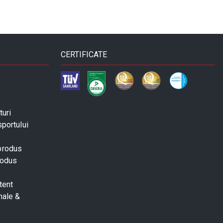
CERTIFICATE
turi
sportului
 produs
rodus
tent
nale &