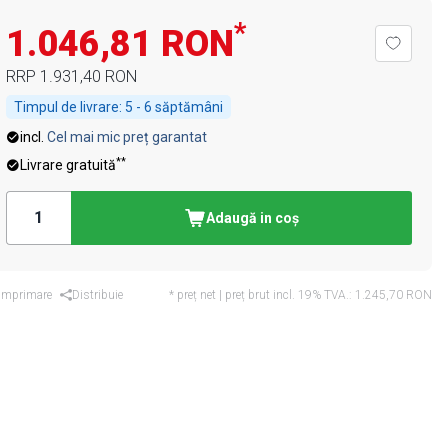
*
1.046,81 RON
RRP
1.931,40 RON
Timpul de livrare:
5 - 6 săptămâni
incl.
Cel mai mic preț garantat
**
Livrare gratuită
Adaugă in coş
Imprimare
Distribuie
* preț net | preț brut incl. 19% TVA.:
1.245,70 RON