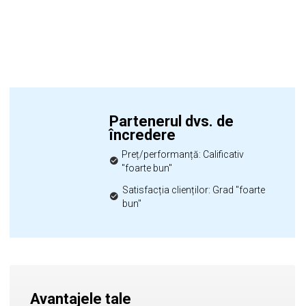
Partenerul dvs. de
încredere
Preț/performanță: Calificativ
"foarte bun"
Satisfacția clienților: Grad "foarte
bun"
Avantajele tale