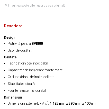
** Imaginea poate diferi ușor de cea originală.
Descriere
Design
Potrivită pentru
BVI800
Ușor de curățat
Calitate
Fabricat din oțel inoxidabil
Capacitate de încărcare foarte mare
Oțel inoxidabil de înaltă calitate
Stabilitate ridicată
Foarte rezistent și durabil
Dimensiuni
Dimensiuni externe L x A x Î:
1.125 mm x 390 mm x 100 mm