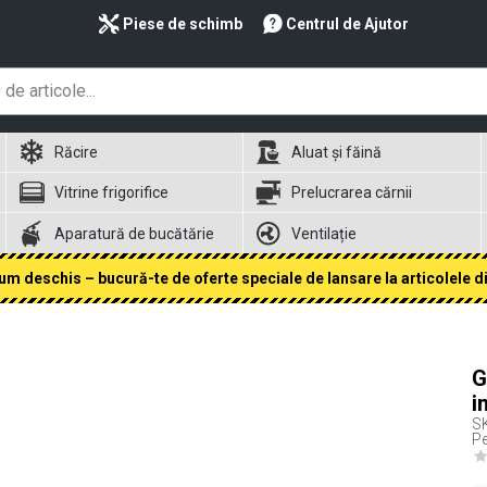
Piese de schimb
Centrul de Ajutor
Răcire
Aluat și făină
Vitrine frigorifice
Prelucrarea cărnii
Aparatură de bucătărie
Ventilație
 deschis – bucură-te de oferte speciale de lansare la articolele din
G
i
S
Pe