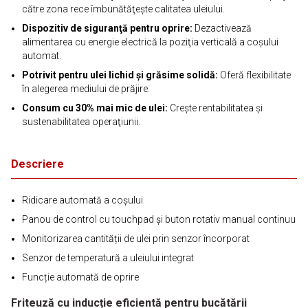
către zona rece îmbunătăţeşte calitatea uleiului.
Dispozitiv de siguranţă pentru oprire:
Dezactivează
alimentarea cu energie electrică la poziţia verticală a coşului
automat.
Potrivit pentru ulei lichid şi grăsime solidă:
Oferă flexibilitate
în alegerea mediului de prăjire.
Consum cu 30% mai mic de ulei:
Creşte rentabilitatea şi
sustenabilitatea operaţiunii.
Descriere
Ridicare automată a coșului
Panou de control cu touchpad și buton rotativ manual continuu
Monitorizarea cantității de ulei prin senzor încorporat
Senzor de temperatură a uleiului integrat
Funcție automată de oprire
Friteuză cu inducție eficientă pentru bucătării