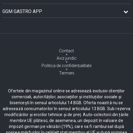
GGM GASTRO APP
Contact
Aviz juridic
Politica de confidențialitate
Termeni
Ofertele din magazinul online se adresează exclusiv clienților
comerciali, autorităților, asociațiilor și instituțiilor sociale și
bisericești în sensul articolului 14 BGB. Oferta noastră nu se
adresează consumatorilor în sensul articolului 13 BGB. Sub rezerva
modificărilor și erorilor tehnice și de preț. Auto-colectorii din țările
membre UE plătesc, de asemenea, un depozit în valoare de
impozit german pe vânzări (19%), care va fi rambursat după
sosirea mărfurilor în celălalt stat membru al UE și după primirea