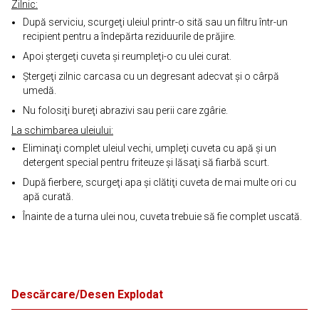
Zilnic:
După serviciu, scurgeţi uleiul printr-o sită sau un filtru într-un
recipient pentru a îndepărta reziduurile de prăjire.
Apoi ştergeţi cuveta şi reumpleţi-o cu ulei curat.
Ştergeţi zilnic carcasa cu un degresant adecvat şi o cârpă
umedă.
Nu folosiţi bureţi abrazivi sau perii care zgârie.
La schimbarea uleiului:
Eliminaţi complet uleiul vechi, umpleţi cuveta cu apă şi un
detergent special pentru friteuze şi lăsaţi să fiarbă scurt.
După fierbere, scurgeţi apa şi clătiţi cuveta de mai multe ori cu
apă curată.
Înainte de a turna ulei nou, cuveta trebuie să fie complet uscată.
Descărcare/Desen Explodat