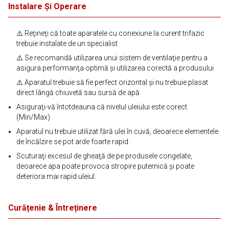
Instalare Și Operare
⚠️ Reţineţi că toate aparatele cu conexiune la curent trifazic
trebuie instalate de un specialist
⚠️ Se recomandă utilizarea unui sistem de ventilaţie pentru a
asigura performanţa optimă şi utilizarea corectă a produsului
⚠️ Aparatul trebuie să fie perfect orizontal şi nu trebuie plasat
direct lângă chiuvetă sau sursă de apă
Asiguraţi-vă întotdeauna că nivelul uleiului este corect
(Min/Max)
Aparatul nu trebuie utilizat fără ulei în cuvă, deoarece elementele
de încălzire se pot arde foarte rapid.
Scuturaţi excesul de gheaţă de pe produsele congelate,
deoarece apa poate provoca stropire puternică şi poate
deteriora mai rapid uleiul.
Curățenie & Întreținere