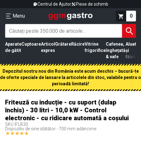
Centrul de Ajutor
Piese de schimb
Menu
0
Aparate
Cuptoare
Articol
Grătare
Răcire
Vitrine
Cafenea,
Aluat
Pr
de gătit
expres
frigorifice
înghețată
și
că
& vafe
făină
Depozitul nostru nou din România este acum deschis – bucură-te
de oferte speciale de lansare la articolele din stoc, valabile pentru o
perioadă limitată!
Friteuză cu inducție - cu suport (dulap
închis) - 30 litri - 10,0 kW - Control
electronic - cu ridicare automată a coșului
SKU
IFLB30
Dispozitiv de sine stătător - 700 mm adâncime