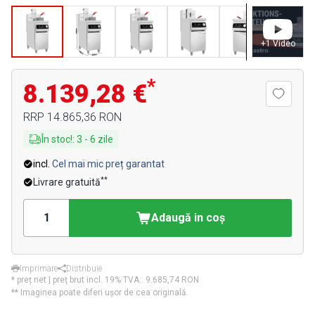
+
1
Video
*
8.139,28 €
RRP
14.865,36 RON
În stoc!
:
3
-
6
zile
incl.
Cel mai mic preț garantat
**
Livrare gratuită
Adaugă in coş
Imprimare
Distribuie
* preț net | preț brut incl. 19% TVA.:
9.685,74 RON
** Imaginea poate diferi ușor de cea originală.