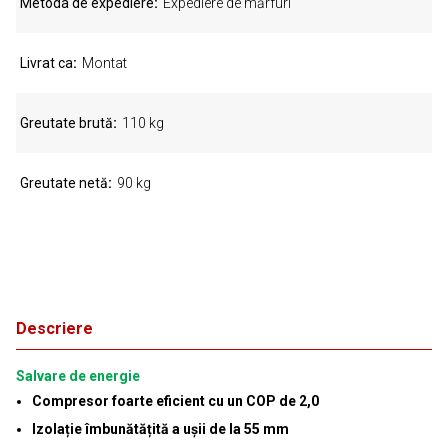
Metoda de expediere
Expediere de mărfuri
Livrat ca
Montat
Greutate brută
110 kg
Greutate netă
90 kg
Descriere
Salvare de energie
Compresor foarte eficient cu un COP de 2,0
Izolație îmbunătățită a ușii de la 55 mm