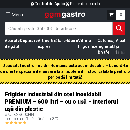
Centrul de Ajutor
Piese de schimb
Menu
0
Aparate
Cuptoare
Articol
Grătare
Răcire
Vitrine
Cafenea,
Aluat
Pr
de gătit
expres
frigorifice
înghețată
și
că
& vafe
făină
Depozitul nostru nou din România este acum deschis – bucură-te
de oferte speciale de lansare la articolele din stoc, valabile pentru o
perioadă limitată!
Frigider industrial din oțel inoxidabil
PREMIUM – 600 litri – cu o ușă – interiorul
ușii din plastic
SKU
KSS600HN
Temperatură: +2 până la +8 °C