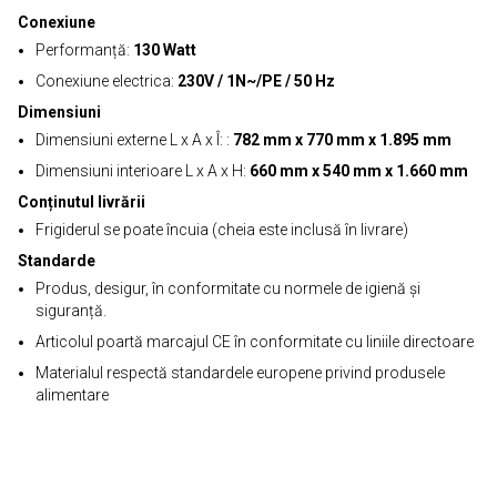
Conexiune
Performanță:
130 Watt
Conexiune electrica:
230V / 1N~/PE / 50 Hz
Dimensiuni
Dimensiuni externe L x A x Î: :
782 mm x 770 mm x 1.895 mm
Dimensiuni interioare L x A x H:
660 mm x 540 mm x 1.660 mm
Conținutul livrării
Frigiderul se poate încuia (cheia este inclusă în livrare)
Standarde
Produs, desigur, în conformitate cu normele de igienă și
siguranță.
Articolul poartă marcajul CE în conformitate cu liniile directoare
Materialul respectă standardele europene privind produsele
alimentare