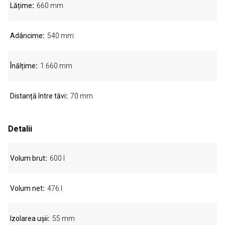
Lățime
660 mm
Adâncime
540 mm
Înălțime
1.660 mm
Distanță între tăvi
70 mm
Detalii
Volum brut
600 l
Volum net
476 l
Izolarea ușii
55 mm