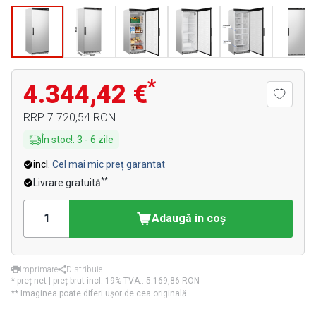
*
4.344,42 €
RRP
7.720,54 RON
În stoc!
:
3
-
6
zile
incl.
Cel mai mic preț garantat
**
Livrare gratuită
Adaugă in coş
Imprimare
Distribuie
* preț net | preț brut incl. 19% TVA.:
5.169,86 RON
** Imaginea poate diferi ușor de cea originală.