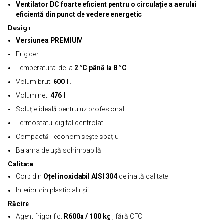
Ventilator DC foarte eficient pentru o circulație a aerului
eficientă din punct de vedere energetic
Design
Versiunea PREMIUM
Frigider
Temperatura: de la
2 °C până la 8 °C
Volum brut:
600 l
.
Volum net:
476 l
Soluție ideală pentru uz profesional
Termostatul digital controlat
Compactă - economisește spațiu
Balama de ușă schimbabilă
Calitate
Corp din
Oțel inoxidabil AISI 304
de înaltă calitate
Interior din plastic al ușii
Răcire
Agent frigorific:
R600a / 100 kg
, fără CFC