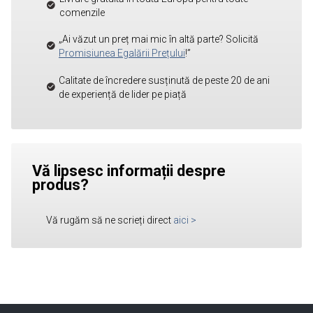
comenzile
„Ai văzut un preț mai mic în altă parte? Solicită
Promisiunea Egalării Prețului
!”
Calitate de încredere susținută de peste 20 de ani
de experiență de lider pe piață
Vă lipsesc informații despre
produs?
Vă rugăm să ne scrieți direct
aici
>