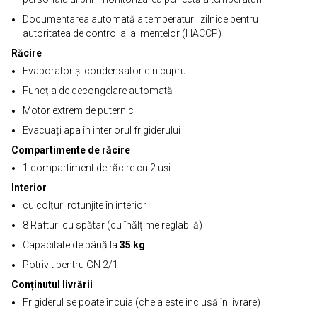
Documentarea automată a temperaturii zilnice pentru
autoritatea de control al alimentelor (HACCP)
Răcire
Evaporator și condensator din cupru
Funcția de decongelare automată
Motor extrem de puternic
Evacuați apa în interiorul frigiderului
Compartimente de răcire
1 compartiment de răcire cu 2 uși
Interior
cu colțuri rotunjite în interior
8 Rafturi cu spătar (cu înălțime reglabilă)
Capacitate de până la
35 kg
Potrivit pentru GN 2/1
Conținutul livrării
Frigiderul se poate încuia (cheia este inclusă în livrare)