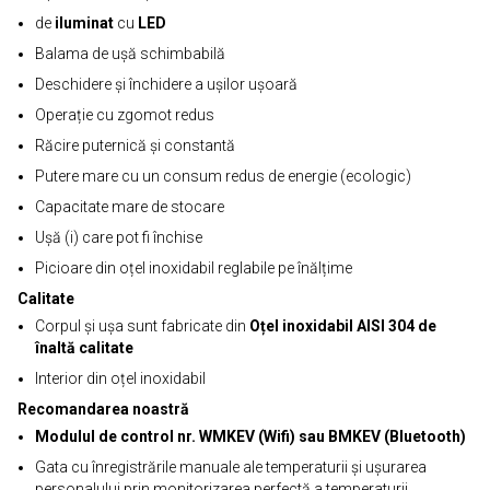
de
iluminat
cu
LED
Balama de ușă schimbabilă
Deschidere și închidere a ușilor ușoară
Operație cu zgomot redus
Răcire puternică și constantă
Putere mare cu un consum redus de energie (ecologic)
Capacitate mare de stocare
Ușă (i) care pot fi închise
Picioare din oțel inoxidabil reglabile pe înălțime
Calitate
Corpul și ușa sunt fabricate din
Oțel inoxidabil AISI 304 de
înaltă calitate
Interior din oțel inoxidabil
Recomandarea noastră
Modulul de control nr. WMKEV (Wifi) sau BMKEV (Bluetooth)
Gata cu înregistrările manuale ale temperaturii și ușurarea
personalului prin monitorizarea perfectă a temperaturii