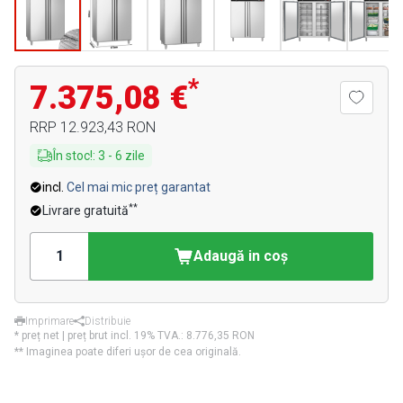
*
7.375,08 €
RRP
12.923,43 RON
În stoc!
:
3
-
6
zile
incl.
Cel mai mic preț garantat
**
Livrare gratuită
Adaugă in coş
Imprimare
Distribuie
* preț net | preț brut incl. 19% TVA.:
8.776,35 RON
** Imaginea poate diferi ușor de cea originală.