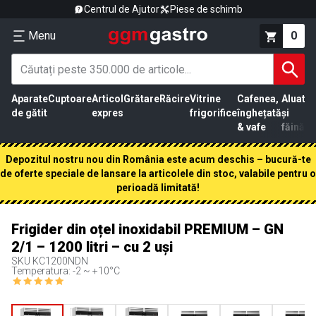
Centrul de Ajutor
Piese de schimb
Menu
0
Aparate
Cuptoare
Articol
Grătare
Răcire
Vitrine
Cafenea,
Aluat
Pr
de gătit
expres
frigorifice
înghețată
și
că
& vafe
făină
Depozitul nostru nou din România este acum deschis – bucură-te
de oferte speciale de lansare la articolele din stoc, valabile pentru o
perioadă limitată!
Frigider din oțel inoxidabil PREMIUM – GN
2/1 – 1200 litri – cu 2 uși
SKU
KC1200NDN
Temperatura: -2 ~ +10°C