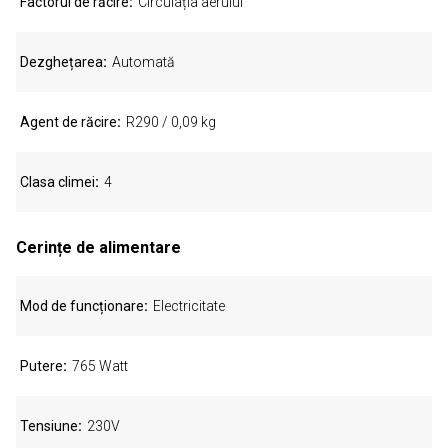
Factorul de răcire
Circulația aerului
Dezghețarea
Automată
Agent de răcire
R290 / 0,09 kg
Clasa climei
4
Cerințe de alimentare
Mod de funcționare
Electricitate
Putere
765 Watt
Tensiune
230V