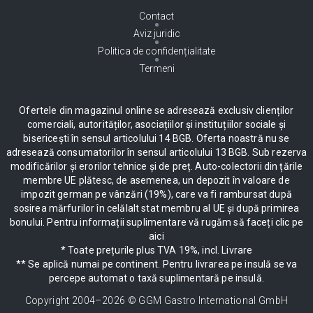
Contact
Aviz juridic
Politica de confidențialitate
Termeni
Ofertele din magazinul online se adresează exclusiv clienților
comerciali, autorităților, asociațiilor și instituțiilor sociale și
bisericești în sensul articolului 14 BGB. Oferta noastră nu se
adresează consumatorilor în sensul articolului 13 BGB. Sub rezerva
modificărilor și erorilor tehnice și de preț. Auto-colectorii din țările
membre UE plătesc, de asemenea, un depozit în valoare de
impozit german pe vânzări (19%), care va fi rambursat după
sosirea mărfurilor în celălalt stat membru al UE și după primirea
bonului. Pentru informații suplimentare vă rugăm să faceți clic pe
aici
* Toate prețurile plus TVA 19%, incl. Livrare
** Se aplică numai pe continent. Pentru livrarea pe insulă se va
percepe automat o taxă suplimentară pe insulă.
Copyright 2004–
2026
© GGM Gastro International GmbH