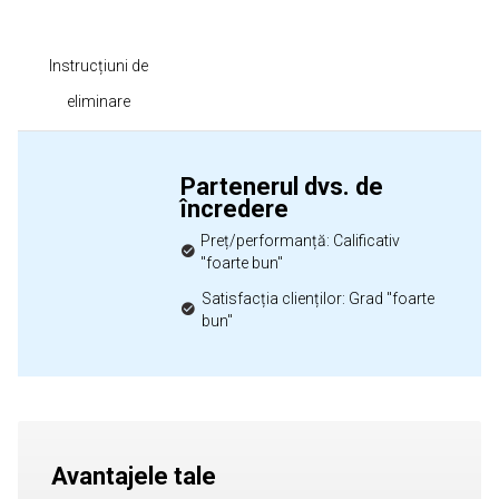
Instrucțiuni de
eliminare
Partenerul dvs. de
încredere
Preț/performanță: Calificativ
"foarte bun"
Satisfacția clienților: Grad "foarte
bun"
Avantajele tale