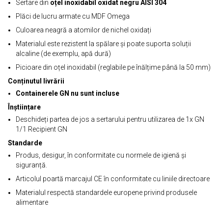
Sertare din
oțel inoxidabil oxidat negru AISI 304
Plăci de lucru armate cu MDF Omega
Culoarea neagră a atomilor de nichel oxidați
Materialul este rezistent la spălare și poate suporta soluții
alcaline (de exemplu, apă dură)
Picioare din oțel inoxidabil (reglabile pe înălțime până la 50 mm)
Conținutul livrării
Containerele GN nu sunt incluse
Înștiințare
Deschideți partea de jos a sertarului pentru utilizarea de 1x GN
1/1 Recipient GN
Standarde
Produs, desigur, în conformitate cu normele de igienă și
siguranță.
Articolul poartă marcajul CE în conformitate cu liniile directoare
Materialul respectă standardele europene privind produsele
alimentare