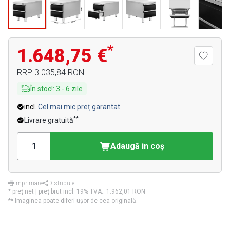
*
1.648,75 €
RRP
3.035,84 RON
În stoc!
:
3
-
6
zile
incl.
Cel mai mic preț garantat
**
Livrare gratuită
Adaugă in coş
Imprimare
Distribuie
* preț net | preț brut incl. 19% TVA.:
1.962,01 RON
** Imaginea poate diferi ușor de cea originală.