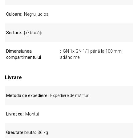
Culoare
Negru lucios
Sertare
{x} bucăți
Dimensiunea
GN 1x GN 1/1 până la 100 mm
compartimentului
adâncime
Livrare
Metoda de expediere
Expediere de mărfuri
Livrat ca
Montat
Greutate brută
36 kg