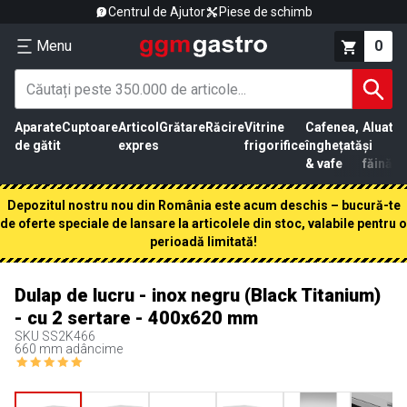
Centrul de Ajutor
Piese de schimb
Menu
0
Aparate
Cuptoare
Articol
Grătare
Răcire
Vitrine
Cafenea,
Aluat
Pr
de gătit
expres
frigorifice
înghețată
și
că
& vafe
făină
Depozitul nostru nou din România este acum deschis – bucură-te
de oferte speciale de lansare la articolele din stoc, valabile pentru o
perioadă limitată!
Dulap de lucru - inox negru (Black Titanium)
- cu 2 sertare - 400x620 mm
SKU
SS2K466
660 mm adâncime