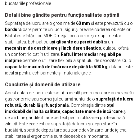
bucătăriile profesionale.
Detalii bine gândite pentru funcționalitate optimă
Suprafața de lucru are o grosime de
60 mm
și este prevăzută cu o
bordură
care permite un lucru sigur și previne căderea obiectelor.
Blatul este întărit cu MDF Omega, ceea ce crește suplimentar
stabilitatea. Echipat cu
uși glisante cu pereți dubli
și un
mecanism de deschidere și închidere silențios
, dulapul oferă
un confort ridicat în utilizare.
Raftul intermediar reglabil pe
înălțime
permite o utilizare flexibilă a spațiului de depozitare. Cu o
capacitate maximă de încărcare de până la 500 kg
, dulapul este
ideal și pentru echipamente și materiale grele.
Concluzie și domenii de utilizare
Acest dulap de lucru este soluția ideală pentru cei care au nevoie în
gastronomie sau comerțul cu amănuntul de o
suprafață de lucru
robustă, durabilă și funcțională
. Combinația dintre
oțel
inoxidabil de înaltă calitate
,
capacitate mare de încărcare
și
detalii bine gândite îl face perfect pentru utilizarea profesională
zilnică. Este excelent ca suprafață de lucru și depozitare în
bucătării, spații de depozitare sau zone de vânzare, unde igiena,
stabilitatea și ergonomia sunt deosebit de importante.