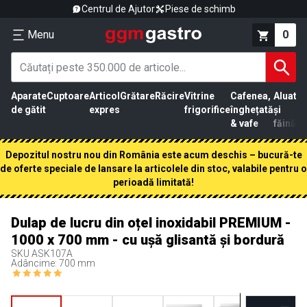
Centrul de Ajutor
Piese de schimb
Menu
0
Aparate
Cuptoare
Articol
Grătare
Răcire
Vitrine
Cafenea,
Aluat
Pr
de gătit
expres
frigorifice
înghețată
și
că
& vafe
făină
Depozitul nostru nou din România este acum deschis – bucură-te
de oferte speciale de lansare la articolele din stoc, valabile pentru o
perioadă limitată!
Dulap de lucru din oțel inoxidabil PREMIUM -
1000 x 700 mm - cu ușă glisantă și bordură
SKU
ASK107A
Adâncime: 700 mm