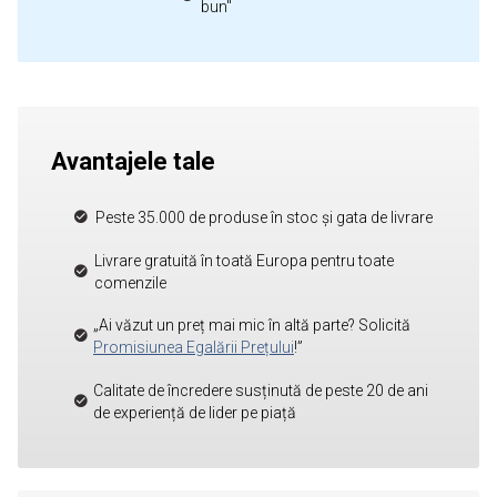
bun"
Avantajele tale
Peste 35.000 de produse în stoc și gata de livrare
Livrare gratuită în toată Europa pentru toate
comenzile
„Ai văzut un preț mai mic în altă parte? Solicită
Promisiunea Egalării Prețului
!”
Calitate de încredere susținută de peste 20 de ani
de experiență de lider pe piață