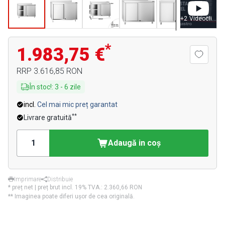
+
2
Videoclipuri
*
1.983,75 €
RRP
3.616,85 RON
În stoc!
:
3
-
6
zile
incl.
Cel mai mic preț garantat
**
Livrare gratuită
Adaugă in coş
Imprimare
Distribuie
* preț net | preț brut incl. 19% TVA.:
2.360,66 RON
** Imaginea poate diferi ușor de cea originală.