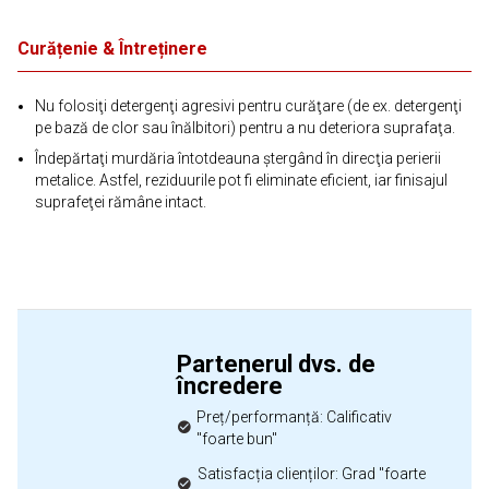
Curățenie & Întreținere
Nu folosiţi detergenţi agresivi pentru curăţare (de ex. detergenţi
pe bază de clor sau înălbitori) pentru a nu deteriora suprafaţa.
Îndepărtaţi murdăria întotdeauna ştergând în direcţia perierii
metalice. Astfel, reziduurile pot fi eliminate eficient, iar finisajul
suprafeţei rămâne intact.
Partenerul dvs. de
încredere
Preț/performanță: Calificativ
"foarte bun"
Satisfacția clienților: Grad "foarte