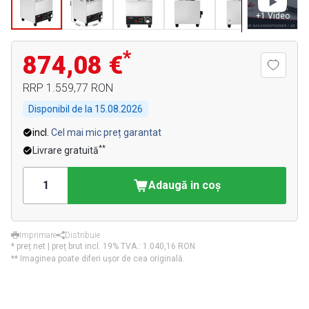
+
1
Video
*
874,08 €
RRP
1.559,77 RON
Disponibil de la
15.08.2026
incl.
Cel mai mic preț garantat
**
Livrare gratuită
Adaugă in coş
Imprimare
Distribuie
* preț net | preț brut incl. 19% TVA.:
1.040,16 RON
** Imaginea poate diferi ușor de cea originală.