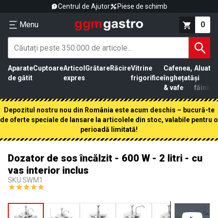
Centrul de Ajutor
Piese de schimb
Menu
0
Aparate
Cuptoare
Articol
Grătare
Răcire
Vitrine
Cafenea,
Aluat
Pr
de gătit
expres
frigorifice
înghețată
și
că
& vafe
făină
Depozitul nostru nou din România este acum deschis – bucură-te
de oferte speciale de lansare la articolele din stoc, valabile pentru o
perioadă limitată!
Dozator de sos încălzit - 600 W - 2 litri - cu
vas interior inclus
SKU
SWM1