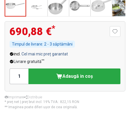
*
690,88 €
Timpul de livrare:
2 - 3 săptămâni
incl.
Cel mai mic preț garantat
**
Livrare gratuită
Adaugă in coş
Imprimare
Distribuie
* preț net | preț brut incl. 19% TVA.:
822,15 RON
** Imaginea poate diferi ușor de cea originală.