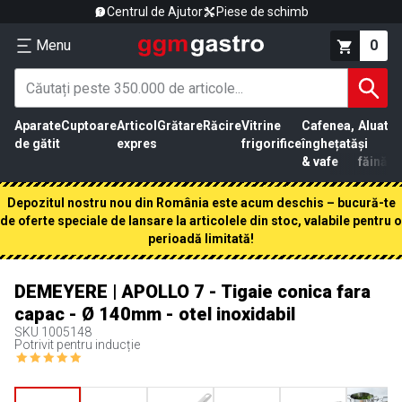
Centrul de Ajutor
Piese de schimb
Menu
0
Aparate
Cuptoare
Articol
Grătare
Răcire
Vitrine
Cafenea,
Aluat
Pr
de gătit
expres
frigorifice
înghețată
și
că
& vafe
făină
Depozitul nostru nou din România este acum deschis – bucură-te
de oferte speciale de lansare la articolele din stoc, valabile pentru o
perioadă limitată!
DEMEYERE | APOLLO 7 - Tigaie conica fara
capac - Ø 140mm - otel inoxidabil
SKU
1005148
Potrivit pentru inducție