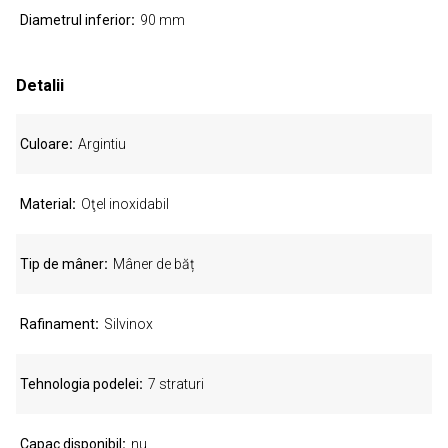
Diametrul inferior
90 mm
Detalii
Culoare
Argintiu
Material
Oţel inoxidabil
Tip de mâner
Mâner de băț
Rafinament
Silvinox
Tehnologia podelei
7 straturi
Capac disponibil
nu