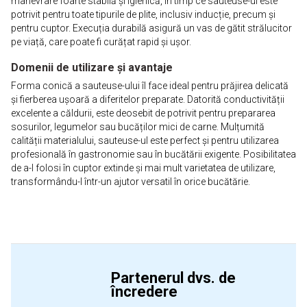
manevrare foarte stabilă și igienică, în timp ce sauteuse-ul este
potrivit pentru toate tipurile de plite, inclusiv inducție, precum și
pentru cuptor. Execuția durabilă asigură un vas de gătit strălucitor
pe viață, care poate fi curățat rapid și ușor.
Domenii de utilizare și avantaje
Forma conică a sauteuse-ului îl face ideal pentru prăjirea delicată
și fierberea ușoară a diferitelor preparate. Datorită conductivității
excelente a căldurii, este deosebit de potrivit pentru prepararea
sosurilor, legumelor sau bucăților mici de carne. Mulțumită
calității materialului, sauteuse-ul este perfect și pentru utilizarea
profesională în gastronomie sau în bucătării exigente. Posibilitatea
de a-l folosi în cuptor extinde și mai mult varietatea de utilizare,
transformându-l într-un ajutor versatil în orice bucătărie.
Partenerul dvs. de
încredere