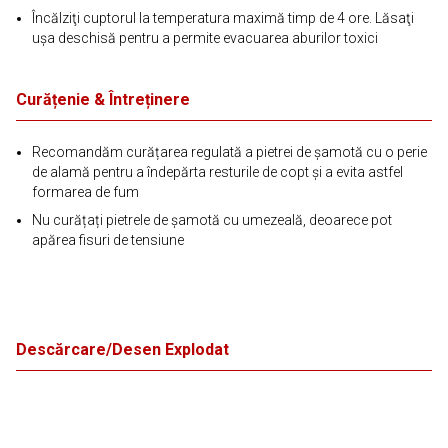
Încălziţi cuptorul la temperatura maximă timp de 4 ore. Lăsaţi
uşa deschisă pentru a permite evacuarea aburilor toxici
Curățenie & Întreținere
Recomandăm curățarea regulată a pietrei de șamotă cu o perie
de alamă pentru a îndepărta resturile de copt și a evita astfel
formarea de fum
Nu curățați pietrele de șamotă cu umezeală, deoarece pot
apărea fisuri de tensiune
Descărcare/Desen Explodat