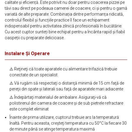
calitate și eficiență. Este potrivit nu doar pentru coacerea pizzei pe
tăvi sau direct pe podeaua camerei de coacere, ci și pentru o gamă
variată de alte preparate. Combinația dintre performanța ridicată,
controlul flexibil și funcțiile practice îl face un echipament
indispensabil pentru activitatea zilnică profesională în bucătărie.
Cu acest cuptor sunteți bine echipat pentru a încânta rapid și fiabil
oaspeții cu preparate delicioase.
Instalare Și Operare
⚠️ Reţineţi că toate aparatele cu alimentare trifazică trebuie
conectate de un specialist
⚠️ Vă rugăm să respectaţi o distanţă minimă de 15 cm faţă de
pereţii din spate şi laterali sau faţă de aparatele mari adiacente
⚠️ Îndepărtaţi materialul de ambalare. Asiguraţi-vă că
polistirenul din camera de coacere şi de sub pietrele refractare
este complet eliminat
Înainte de prima utilizare, cuptorul trebuie ars la temperatură
înaltă. Pentru aceasta, creşteţi temperatura cu 50°C la fiecare 30
de minute până se atinge temperatura maximă