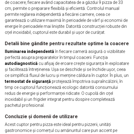
de coacere, fiecare având capacitatea de a găzdui 9 pizza de 33
cm, permite o preparare flexibilă și eficientă. Controlul manual
permite reglarea independentă a fiecărei camere, ceea ce
garantează o utilizare maximă în perioadele de vârf și economii de
energie în perioadele mai liniștite. Datorită construcției robuste din
oțel inoxidabil, cuptorul este durabil și ușor de curățat.
Detalii bine gândite pentru rezultate optime la coacere
Iluminarea independentă
în fiecare cameră asigură o vizibilitate
perfectă asupra preparatelor în timpul coacerii. Funcția
autodiagnostică
cu afișaj de eroare crește siguranța în exploatare
și facilitează întreținerea. Ușa se deschide și se închide ușor, ceea
ce simplifică fluxul de lucru și menține căldura în cuptor. În plus, un
termostat de siguranță
protejează împotriva supraîncălzirii, în
timp ce cuptorul funcționează ecologic datorită consumului
redus de energie și performanței ridicate. O cupolă din oțel
inoxidabil și un frigider integrat pentru dospire completează
pachetul profesional.
Concluzie și domenii de utilizare
Acest cuptor pentru pizza este ideal pentru pizzerii, unități
gastronomice și comerțul cu amănuntul care pun accent pe