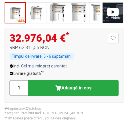
+
1
Video
*
32.976,04 €
RRP
62.811,55 RON
Timpul de livrare:
5 - 6 săptămâni
incl.
Cel mai mic preț garantat
**
Livrare gratuită
Adaugă in coş
Imprimare
Distribuie
* preț net | preț brut incl. 19% TVA.:
39.241,49 RON
** Imaginea poate diferi ușor de cea originală.