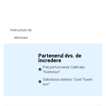
Instrucțiuni de
eliminare
Partenerul dvs. de
încredere
Preț/performanță: Calificativ
"foarte bun"
Satisfacția clienților: Grad "foarte
bun"