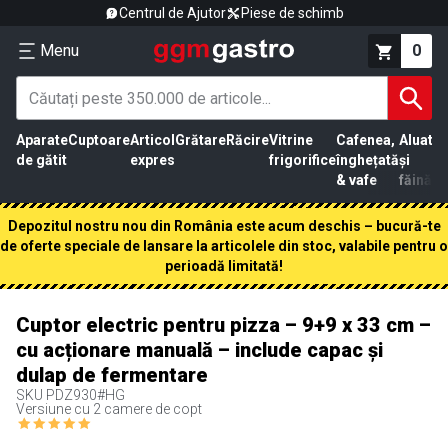
Centrul de Ajutor
Piese de schimb
Menu
0
Aparate
Cuptoare
Articol
Grătare
Răcire
Vitrine
Cafenea,
Aluat
Pr
de gătit
expres
frigorifice
înghețată
și
că
& vafe
făină
Depozitul nostru nou din România este acum deschis – bucură-te
de oferte speciale de lansare la articolele din stoc, valabile pentru o
perioadă limitată!
Cuptor electric pentru pizza – 9+9 x 33 cm –
cu acționare manuală – include capac și
dulap de fermentare
SKU
PDZ930#HG
Versiune cu 2 camere de copt