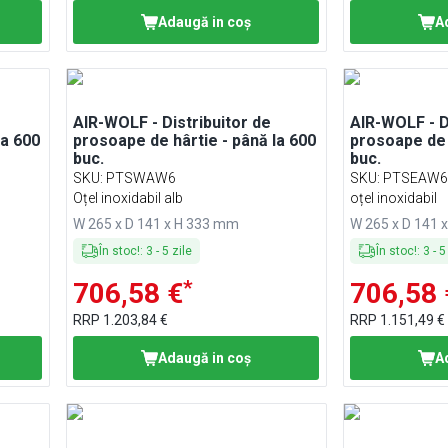
Adaugă in coş
A
AIR-WOLF - Distribuitor de
AIR-WOLF - D
prosoape de hârtie - până la 600
prosoape de hârtie - 
buc.
buc.
SKU
:
PTSWAW6
SKU
:
PTSEAW
Oțel inoxidabil alb
oțel inoxidabil
W 265 x D 141 x H 333 mm
W 265 x D 141 
În stoc!
:
3
-
5
zile
În stoc!
:
3
-
5
*
706,58 €
706,58 
RRP
1.203,84 €
RRP
1.151,49 €
Adaugă in coş
A