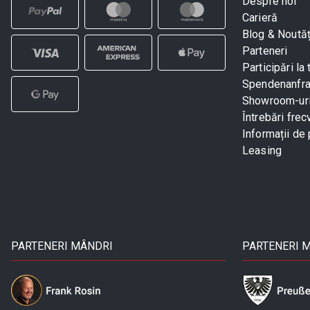
Despre noi
Carieră
Blog & Noutăț
Parteneri
Participări la 
Spendenanfr
Showroom-ur
Întrebări frec
Informații de 
Leasing
PARTENERI MÂNDRI
PARTENERI 