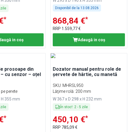
x H 330 mm
W 295 x D 190 x H 355 mm
Disponibil de la
13.08.2026
zile
*
*
€
868,84 €
RRP
1.559,77 €
daugă in coş
Adaugă in coş
 de prosoape din
Dozator manual pentru role de
ă – cu senzor – oțel
șervete de hârtie, cu manetă
SKU
:
MHRSL950
 pe perete
Lăţime rolă: 200 mm
x H 355 mm
W 367 x D 298 x H 232 mm
zile
În stoc!
:
2
-
5
zile
*
*
€
450,10 €
RRP
785,09 €