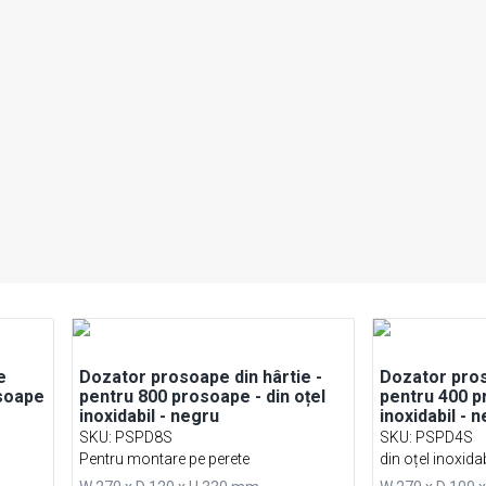
e
Dozator prosoape din hârtie -
Dozator pros
osoape
pentru 800 prosoape - din oțel
pentru 400 p
inoxidabil - negru
inoxidabil - 
SKU
:
PSPD8S
SKU
:
PSPD4S
Pentru montare pe perete
din oțel inoxidab