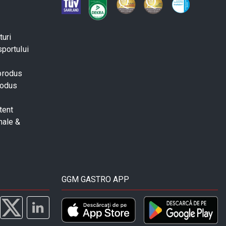
turi
sportului
 produs
rodus
tent
nale &
GGM GASTRO APP