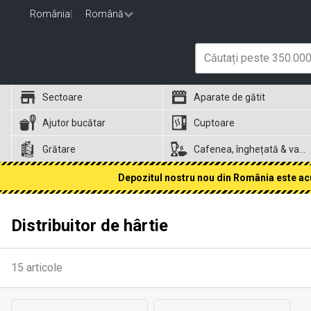
România
|
Română
Sectoare
Aparate de gătit
Ajutor bucătar
Cuptoare
Grătare
Cafenea, înghețată & vafe
Depozitul nostru nou din România este acum
Distribuitor de hârtie
15
articole