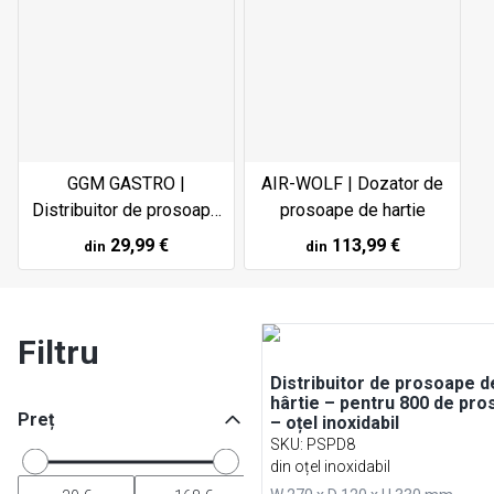
GGM GASTRO |
AIR-WOLF | Dozator de
Distribuitor de prosoape
prosoape de hartie
de hârtie
29,99 €
113,99 €
din
din
Filtru
Distribuitor de prosoape d
hârtie – pentru 800 de pr
Preț
– oțel inoxidabil
SKU
:
PSPD8
din oțel inoxidabil