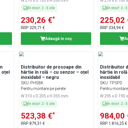
W 270 x D 120 x H 330 mm
W 270 x D 100 
În stoc!
:
2
-
5
zile
În stoc!
:
2
-
5
*
230,26 €
225,02 
RRP
329,71 €
RRP
334,94 €
Adaugă in coş
A
in
Distribuitor de prosoape din
Distribuitor
 oțel
hârtie în rolă – cu senzor – oțel
hârtie în rol
inoxidabil – negru
inoxidabil
SKU
:
PHSBK
SKU
:
TPSPD
Pentru montare pe perete
Pentru montare
W 310 x D 205 x H 355 mm
W 295 x D 190 
În stoc!
:
2
-
5
zile
În stoc!
:
2
-
5
*
523,38 €
984,00 
RRP
879,31 €
RRP
1.816,25 €