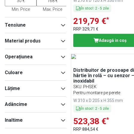
W 270 x D 120 x H 330 mm
În stoc!
:
2
-
5
zile
Min. Price
Max. Price
*
219,79 €
Tensiune
RRP
329,71 €
6V
(
2
)
Material produs
Adaugă in coş
Oțel inoxidabil
(
3
)
Operațiunea
plastic ABS
(
2
)
Oțel inoxidabil AISI 304
(
2
)
Manual
(
1
)
Distribuitor de prosoape d
Culoare
hârtie în rolă – cu senzor –
inoxidabil
Negru
(
5
)
SKU
:
PHSEK
Lățime
Oțel inoxidabil
(
5
)
Pentru montare pe perete
Alb
(
2
)
W 310 x D 205 x H 355 mm
Adâncime
Negru mat
(
1
)
În stoc!
:
2
-
5
zile
Antracit
(
1
)
Min
Max
*
523,38 €
Inaltime
RRP
884,54 €
Min
Max