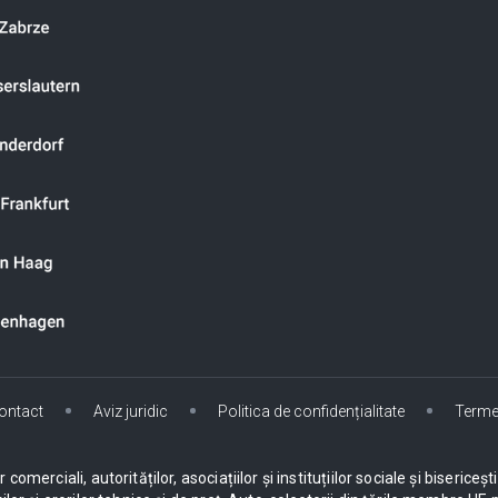
ontact
Aviz juridic
Politica de confidențialitate
Terme
omerciali, autorităților, asociațiilor și instituțiilor sociale și biseric