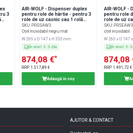
lex
AIR-WOLF - Dispenser duplex
AIR-WOLF - D
tru 3
pentru role de hârtie - pentru 3
pentru role d
ă
role de uz casnic sau 1 rolă
role de uz ca
mare
mare
SKU
:
PRSSAW3
SKU
:
PRSEAW
Oțel inoxidabil negru mat
oțel inoxidabil
W 265 x D 147 x H 333 mm
W 265 x D 147 
În stoc!
:
3
-
5
zile
În stoc!
:
3
-
5
*
874,08 €
874,08 
RRP
1.517,89 €
RRP
1.491,72 €
Adaugă in coş
A
AJUTOR & CONTACT