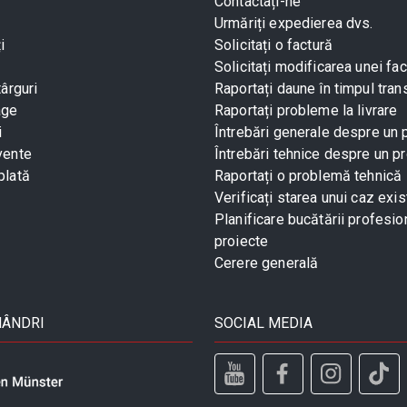
Contactați-ne
Urmăriți expedierea dvs.
i
Solicitați o factură
Solicitați modificarea unei fac
târguri
Raportați daune în timpul tran
age
Raportați probleme la livrare
i
Întrebări generale despre un
vente
Întrebări tehnice despre un p
plată
Raportați o problemă tehnică
Verificați starea unui caz exis
Planificare bucătării profesio
proiecte
Cerere generală
MÂNDRI
SOCIAL MEDIA