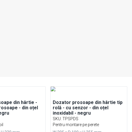
oape din hârtie -
Dozator prosoape din hârtie tip
rosoape - din oțel
rolă - cu senzor - din oțel
negru
inoxidabil - negru
SKU
:
TPSPDS
il
Pentru montare pe perete