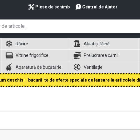
Piese de schimb
Centrul de Ajutor
Răcire
Aluat și făină
Vitrine frigorifice
Prelucrarea cărnii
Aparatură de bucătărie
Ventilație
 deschis – bucură-te de oferte speciale de lansare la articolele din