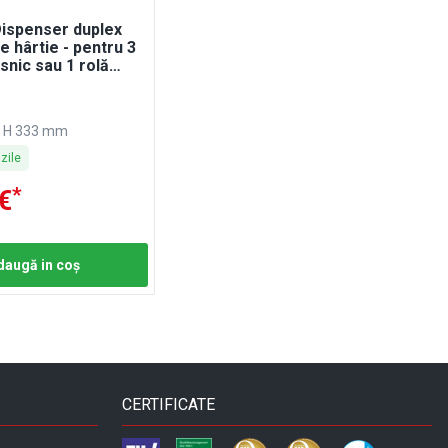
ispenser duplex
e hârtie - pentru 3
snic sau 1 rolă
3
x H 333 mm
zile
*
€
daugă in coş
CERTIFICATE