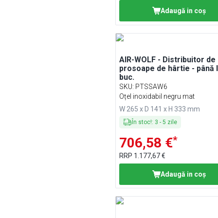
Adaugă in coş
Min
Max
AIR-WOLF - Distribuitor de
prosoape de hârtie - până la 600
buc.
SKU
:
PTSSAW6
Oțel inoxidabil negru mat
W 265 x D 141 x H 333 mm
În stoc!
:
3
-
5
zile
*
706,58 €
RRP
1.177,67 €
Adaugă in coş