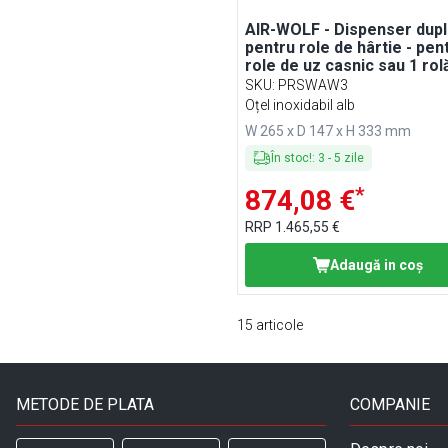
AIR-WOLF - Dispenser dup
pentru role de hârtie - pen
role de uz casnic sau 1 rol
mare
SKU
:
PRSWAW3
Oțel inoxidabil alb
W 265 x D 147 x H 333 mm
În stoc!
:
3
-
5
zile
*
874,08 €
RRP
1.465,55 €
Adaugă in coş
15
articole
METODE DE PLATA
COMPANIE