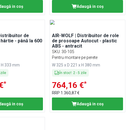
daugă in coş
Adaugă in coş
istribuitor de
AIR-WOLF | Distribuitor de role
până la 600
de prosoape Autocut - plastic
ABS - antracit
6
SKU
:
30-105
Pentru montare pe perete
x H 333 mm
W 325 x D 221 x H 380 mm
zile
În stoc!
:
2
-
5
zile
*
*
€
764,16 €
RRP
1.360,87 €
daugă in coş
Adaugă in coş