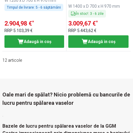
W 1200 x D 700 x H 970 mm
W 1400 x D 700 x H 970 mm
Timpul de livrare:
5 - 6 săptămâni
În stoc!
:
3
-
6
zile
*
*
2.904,98 €
3.009,67 €
RRP
5.103,39 €
RRP
5.443,62 €
Adaugă in coş
Adaugă in coş
12
articole
Oale mari de spălat? Nicio problemă cu bancurile de
lucru pentru spălarea vaselor
.
Bazele de lucru pentru spălarea vaselor de la GGM