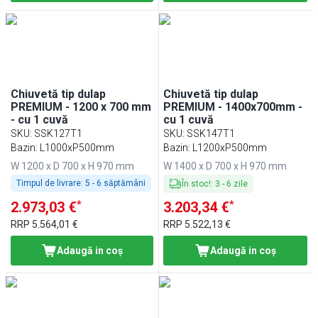
Chiuvetă tip dulap
Chiuvetă tip dulap
PREMIUM - 1200 x 700 mm
PREMIUM - 1400x700mm -
- cu 1 cuvă
cu 1 cuvă
SKU
:
SSK127T1
SKU
:
SSK147T1
Bazin: L1000xP500mm
Bazin: L1200xP500mm
W 1200 x D 700 x H 970 mm
W 1400 x D 700 x H 970 mm
Timpul de livrare:
5 - 6 săptămâni
În stoc!
:
3
-
6
zile
*
*
2.973,03 €
3.203,34 €
RRP
5.564,01 €
RRP
5.522,13 €
Adaugă in coş
Adaugă in coş