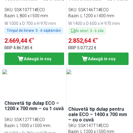
SKU
:
SSK107T1#ECO
SKU
:
SSK146T1#ECO
Bazin: L 800 x l 500 mm
Bazin: L 1200 x l 400 mm
W 1000 x D 700 x H 970 mm
W 1400 x D 600 x H 970 mm
Timpul de livrare:
5 - 6 săptămâni
În stoc!
:
3
-
6
zile
*
*
2.669,44 €
2.852,64 €
RRP
4.867,85 €
RRP
5.077,22 €
Adaugă in coş
Adaugă in coş
Chiuvetă tip dulap ECO –
1200 x 700 mm – cu 1 cuvă
Chiuvetă tip dulap pentru
oale ECO – 1400 x 700 mm
– cu o cuvă
SKU
:
SSK127T1#ECO
Bazin: L 1000 x l 500 mm
SKU
:
SSK147T1#ECO
Bazin: L 1200 x l 500 mm