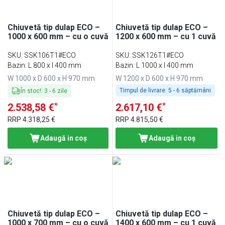
Chiuvetă tip dulap ECO –
Chiuvetă tip dulap ECO –
1000 x 600 mm – cu o cuvă
1200 x 600 mm – cu 1 cuvă
SKU
:
SSK106T1#ECO
SKU
:
SSK126T1#ECO
Bazin: L 800 x l 400 mm
Bazin: L 1000 x l 400 mm
W 1000 x D 600 x H 970 mm
W 1200 x D 600 x H 970 mm
Timpul de livrare:
5 - 6 săptămâni
În stoc!
:
3
-
6
zile
*
*
2.538,58 €
2.617,10 €
RRP
4.318,25 €
RRP
4.815,50 €
Adaugă in coş
Adaugă in coş
Chiuvetă tip dulap ECO –
Chiuvetă tip dulap ECO –
1000 x 700 mm – cu o cuvă
1400 x 600 mm – cu 1 cuvă