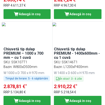
RRP
4.611,37 €
RRP
4.967,30 €
Adaugă in coş
Adaugă in coş
Chiuvetă tip dulap
Chiuvetă tip dulap
PREMIUM – 1000 x 700
PREMIUM - 1400x600mm -
mm – cu 1 cuvă
cu 1 cuvă
SKU
:
SSK107T1
SKU
:
SSK146T1
Bazin: W800xD500mm
Bazin: L1200xP400mm
W 1000 x D 700 x H 970 mm
W 1400 x D 600 x H 970 mm
Timpul de livrare:
5 - 6 săptămâni
În stoc!
:
3
-
6
zile
*
*
2.878,81 €
2.910,22 €
RRP
5.134,80 €
RRP
5.218,54 €
Adaugă in coş
Adaugă in coş