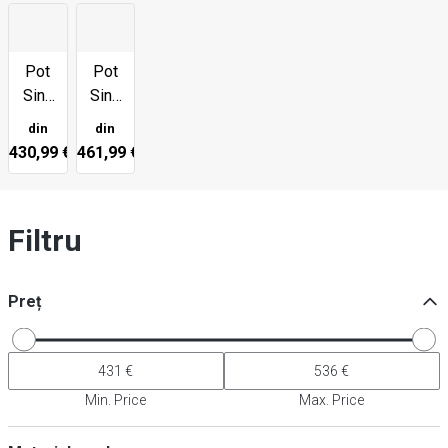
Pot
Pot
Sink
Sink
Cabinete
Cabinete
din
din
de
700
430,99 €
461,99 €
chiuvete
Deep
600
adâncime
Filtru
Preț
Min. Price
Max. Price