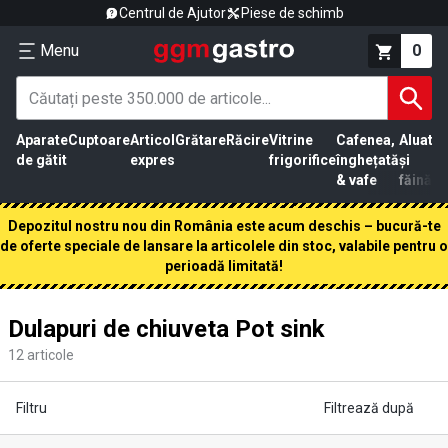
Centrul de Ajutor
Piese de schimb
Menu
0
Aparate
Cuptoare
Articol
Grătare
Răcire
Vitrine
Cafenea,
Aluat
Pr
de gătit
expres
frigorifice
înghețată
și
că
& vafe
făină
Depozitul nostru nou din România este acum deschis – bucură-te
de oferte speciale de lansare la articolele din stoc, valabile pentru o
perioadă limitată!
Dulapuri de chiuveta Pot sink
12
articole
Filtru
Filtrează după