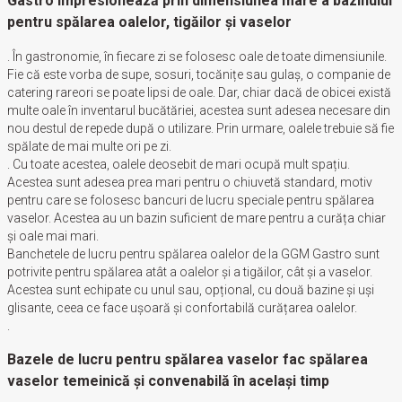
Gastro impresionează prin dimensiunea mare a bazinului
pentru spălarea oalelor, tigăilor și vaselor
. În gastronomie, în fiecare zi se folosesc oale de toate dimensiunile.
Fie că este vorba de supe, sosuri, tocănițe sau gulaș, o companie de
catering rareori se poate lipsi de oale. Dar, chiar dacă de obicei există
multe oale în inventarul bucătăriei, acestea sunt adesea necesare din
nou destul de repede după o utilizare. Prin urmare, oalele trebuie să fie
spălate de mai multe ori pe zi.
. Cu toate acestea, oalele deosebit de mari ocupă mult spațiu.
Acestea sunt adesea prea mari pentru o chiuvetă standard, motiv
pentru care se folosesc bancuri de lucru speciale pentru spălarea
vaselor. Acestea au un bazin suficient de mare pentru a curăța chiar
și oale mai mari.
Banchetele de lucru pentru spălarea oalelor de la GGM Gastro sunt
potrivite pentru spălarea atât a oalelor și a tigăilor, cât și a vaselor.
Acestea sunt echipate cu unul sau, opțional, cu două bazine și uși
glisante, ceea ce face ușoară și confortabilă curățarea oalelor.
.
Bazele de lucru pentru spălarea vaselor fac spălarea
vaselor temeinică și convenabilă în același timp