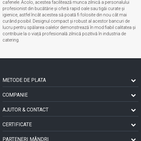
cafenele. Acolo, acestea facilitează munca zilnică a personalului
profesionist din bucătărie și oferă rapid oale sau tigăi curate și
igienice, astfel încât acestea să poată fi folosite din nou cât mai
curând posibil. Designul compact și robust al acestor bancuri de
lucru pentru spălarea oalelor demonstrează în mod fiabil calitatea și
contribuie la o viață profesională zilnică pozitivă în industria de
catering.
METODE DE PLATA
COMPANIE
AJUTOR & CONTACT
CERTIFICATE
PARTENERI MÂNDRI