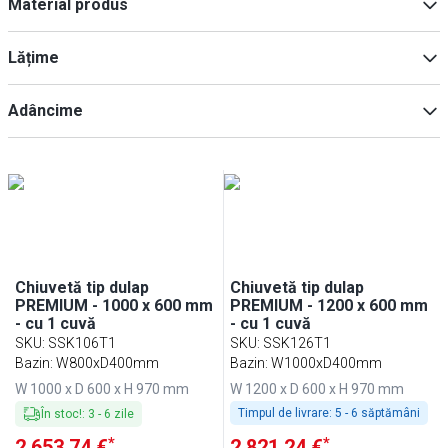
Material produs
Oțel crom-nichel AISI 201
(
6
)
Lățime
Oțel inoxidabil AISI 304
(
6
)
Adâncime
Min
Max
Min
Max
Chiuvetă tip dulap
Chiuvetă tip dulap
PREMIUM - 1000 x 600 mm
PREMIUM - 1200 x 600 mm
- cu 1 cuvă
- cu 1 cuvă
SKU
:
SSK106T1
SKU
:
SSK126T1
Bazin: W800xD400mm
Bazin: W1000xD400mm
W 1000 x D 600 x H 970 mm
W 1200 x D 600 x H 970 mm
Timpul de livrare:
5 - 6 săptămâni
În stoc!
:
3
-
6
zile
*
*
2.653,74 €
2.821,24 €