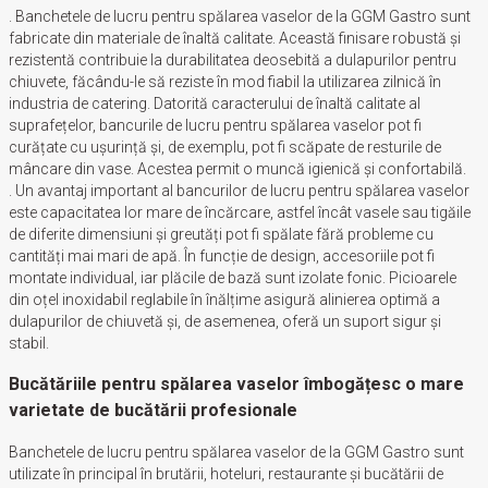
. Banchetele de lucru pentru spălarea vaselor de la GGM Gastro sunt
fabricate din materiale de înaltă calitate. Această finisare robustă și
rezistentă contribuie la durabilitatea deosebită a dulapurilor pentru
chiuvete, făcându-le să reziste în mod fiabil la utilizarea zilnică în
industria de catering. Datorită caracterului de înaltă calitate al
suprafețelor, bancurile de lucru pentru spălarea vaselor pot fi
curățate cu ușurință și, de exemplu, pot fi scăpate de resturile de
mâncare din vase. Acestea permit o muncă igienică și confortabilă.
. Un avantaj important al bancurilor de lucru pentru spălarea vaselor
este capacitatea lor mare de încărcare, astfel încât vasele sau tigăile
de diferite dimensiuni și greutăți pot fi spălate fără probleme cu
cantități mai mari de apă. În funcție de design, accesoriile pot fi
montate individual, iar plăcile de bază sunt izolate fonic. Picioarele
din oțel inoxidabil reglabile în înălțime asigură alinierea optimă a
dulapurilor de chiuvetă și, de asemenea, oferă un suport sigur și
stabil.
Bucătăriile pentru spălarea vaselor îmbogățesc o mare
varietate de bucătării profesionale
Banchetele de lucru pentru spălarea vaselor de la GGM Gastro sunt
utilizate în principal în brutării, hoteluri, restaurante și bucătării de