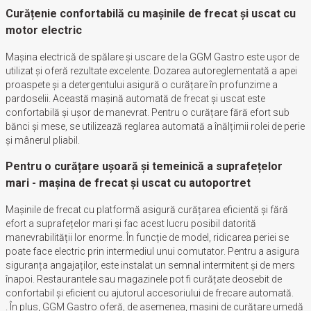
Curățenie confortabilă cu mașinile de frecat și uscat cu
motor electric
Mașina electrică de spălare și uscare de la GGM Gastro este ușor de
utilizat și oferă rezultate excelente. Dozarea autoreglementată a apei
proaspete și a detergentului asigură o curățare în profunzime a
pardoselii. Această mașină automată de frecat și uscat este
confortabilă și ușor de manevrat. Pentru o curățare fără efort sub
bănci și mese, se utilizează reglarea automată a înălțimii rolei de perie
și mânerul pliabil.
Pentru o curățare ușoară și temeinică a suprafețelor
mari - mașina de frecat și uscat cu autoportret
Mașinile de frecat cu platformă asigură curățarea eficientă și fără
efort a suprafețelor mari și fac acest lucru posibil datorită
manevrabilității lor enorme. În funcție de model, ridicarea periei se
poate face electric prin intermediul unui comutator. Pentru a asigura
siguranța angajaților, este instalat un semnal intermitent și de mers
înapoi. Restaurantele sau magazinele pot fi curățate deosebit de
confortabil și eficient cu ajutorul accesoriului de frecare automată.
. În plus, GGM Gastro oferă, de asemenea, mașini de curățare umedă