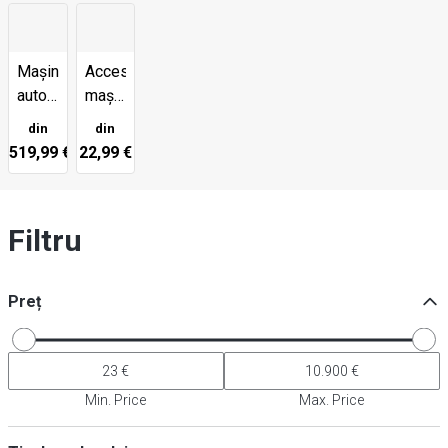
Mașini
Accesorii
automate
mașini
de
de
din
din
spălare/aspirare
frecat/
519,99 €
22,99 €
aspirat
Filtru
Preț
Min. Price
Max. Price