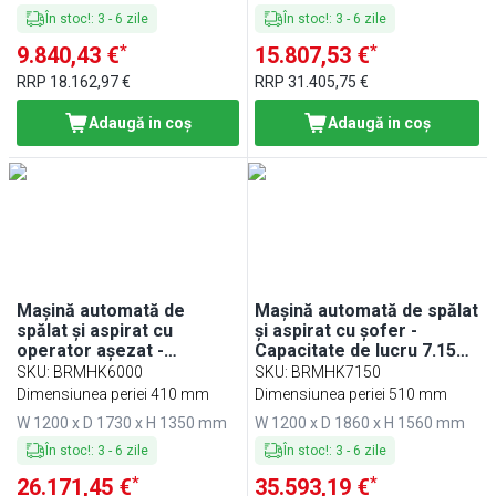
În stoc!
:
3
-
6
zile
În stoc!
:
3
-
6
zile
*
*
9.840,43 €
15.807,53 €
RRP
18.162,97 €
RRP
31.405,75 €
Adaugă in coş
Adaugă in coş
Mașină automată de
Mașină automată de spălat
spălat și aspirat cu
și aspirat cu șofer -
operator așezat -
Capacitate de lucru 7.150
Capacitate de lucru 6.000
m²/h
SKU
:
BRMHK6000
SKU
:
BRMHK7150
m²/h
Dimensiunea periei 410 mm
Dimensiunea periei 510 mm
W 1200 x D 1730 x H 1350 mm
W 1200 x D 1860 x H 1560 mm
În stoc!
:
3
-
6
zile
În stoc!
:
3
-
6
zile
*
*
26.171,45 €
35.593,19 €