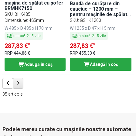
mașina de spălat cu șofer
Bandă de curățare din
BRMHK7150
cauciuc – 1200 mm –
pentru mașinile de spălat
SKU
:
BHK485
cu șofer BRMHK6000 și
Dimensiune: 485mm
SKU
:
GSHK1200
BRMHK7150
W 485 x D 485 x H 70 mm
W 1235 x D 47 x H 5 mm
În stoc!
:
2
-
5
zile
În stoc!
:
2
-
5
zile
*
*
287,83 €
287,83 €
RRP
444,86 €
RRP
455,33 €
Adaugă in coş
Adaugă in coş
35
articole
Podele mereu curate cu mașinile noastre automate