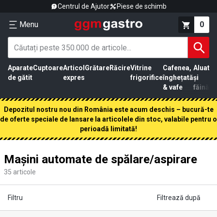
Centrul de Ajutor
Piese de schimb
Menu
0
Aparate
Cuptoare
Articol
Grătare
Răcire
Vitrine
Cafenea,
Aluat
Pr
de gătit
expres
frigorifice
înghețată
și
că
& vafe
făină
Depozitul nostru nou din România este acum deschis – bucură-te
de oferte speciale de lansare la articolele din stoc, valabile pentru o
perioadă limitată!
Mașini automate de spălare/aspirare
35
articole
Filtru
Filtrează după