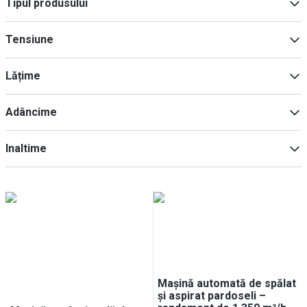
Tipul produsului
Piese de schimb pentru chiuvete și igienă
(
15
)
Tensiune
Aspiratoare
(
11
)
Accesorii pentru chiuvete & igienă
(
9
)
230V
(
11
)
Lățime
Adâncime
Min
Max
Inaltime
Min
Max
Min
Max
Mașină automată de spălat
și aspirat pardoseli –