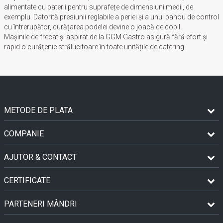
alimentate cu baterii pentru suprafețe de dimensiuni medii, de
exemplu. Datorită presiunii reglabile a periei și a unui panou de control
cu întrerupător, curățarea podelei devine o joacă de copil.
Mașinile de frecat și aspirat de la GGM Gastro asigură fără efort și
rapid o curățenie strălucitoare în toate unitățile de catering.
METODE DE PLATA
COMPANIE
AJUTOR & CONTACT
CERTIFICATE
PARTENERI MÂNDRI