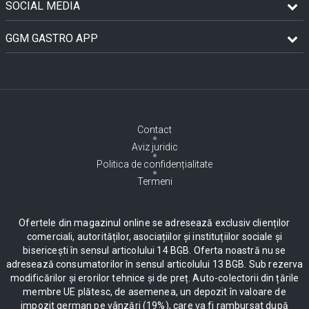
SOCIAL MEDIA
GGM GASTRO APP
Contact
Aviz juridic
Politica de confidențialitate
Termeni
Ofertele din magazinul online se adresează exclusiv clienților
comerciali, autorităților, asociațiilor și instituțiilor sociale și
bisericești în sensul articolului 14 BGB. Oferta noastră nu se
adresează consumatorilor în sensul articolului 13 BGB. Sub rezerva
modificărilor și erorilor tehnice și de preț. Auto-colectorii din țările
membre UE plătesc, de asemenea, un depozit în valoare de
impozit german pe vânzări (19%), care va fi rambursat după