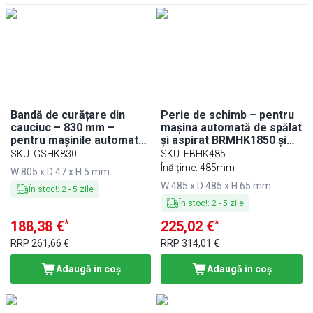
Bandă de curățare din
Perie de schimb – pentru
cauciuc – 830 mm –
mașina automată de spălat
pentru mașinile automate
și aspirat BRMHK1850 și
de spălat și aspirat
BRMHK2650
SKU
:
GSHK830
SKU
:
EBHK485
BRMHK1850 și
Înălțime: 485mm
W 805 x D 47 x H 5 mm
BRMHK2650
W 485 x D 485 x H 65 mm
În stoc!
:
2
-
5
zile
În stoc!
:
2
-
5
zile
*
*
188,38 €
225,02 €
RRP
261,66 €
RRP
314,01 €
Adaugă in coş
Adaugă in coş