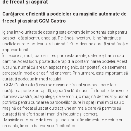
de frecat și aspirat
Curățarea eficientă a podelelor cu mașinile automate de
frecat și aspirat GGM Gastro
Igiena într-o unitate de catering este extrem de importantă atât pentru
oaspeți, cât și pentru angajați. Pe lângă inventarul bine întreținut și
uneltele curate, podeaua trebuie să fie întotdeauna curată și să facă o
impresie bună.
În fiecare zi, mulți oameni trec prin restaurante, cafenele, baruri sau
cantine. Acest lucru poate duce rapid la contaminarea podelei. Acest
lucru nu numai că are un aspect neigienic, dar poate fi, de asemenea,
perceput în mod clar ca fiind enervant. Prin urmare, este important să
curățați podeaua în mod regulat.
. GGM Gastro oferă diverse mașini de frecat și aspirat care fac
curățarea podelelor rapidă, ușoară și fără cusur. În funcție de nevoile
dumneavoastră, puteți alege, de exemplu, o mașină de frecat și uscat
potrivită pentru curățarea pardoselilor dure în spații mai mici sau o
mașină de frecat și uscat cu tracțiune animală care vă permite să
curățați fără efort spații mari din industrie și comerț.
. Mașinile automate de frecat și uscat sunt fie alimentate electric cu
un cablu, fie cu o baterie și un încărcător.