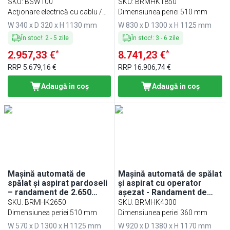
SKU
:
BSW100
SKU
:
BRMHK1850
Acţionare electrică cu cablu /
Dimensiunea periei 510 mm
230 volţi
W 340 x D 320 x H 1130 mm
W 830 x D 1300 x H 1125 mm
În stoc!
:
2
-
5
zile
În stoc!
:
3
-
6
zile
*
*
2.957,33 €
8.741,23 €
RRP
5.679,16 €
RRP
16.906,74 €
Adaugă in coş
Adaugă in coş
Mașină automată de
Mașină automată de spălat
spălat și aspirat pardoseli
și aspirat cu operator
– randament de 2.650
așezat - Randament de
m²/h
lucru 4.300 m²/h
SKU
:
BRMHK2650
SKU
:
BRMHK4300
Dimensiunea periei 510 mm
Dimensiunea periei 360 mm
W 570 x D 1300 x H 1125 mm
W 920 x D 1380 x H 1170 mm