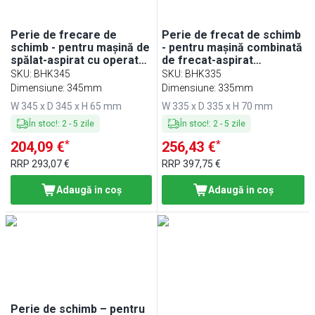
Perie de frecare de
Perie de frecat de schimb
schimb - pentru mașină de
- pentru mașină combinată
spălat-aspirat cu operator
de frecat-aspirat
la bord BRMHK4300
BRMHK6000
SKU
:
BHK345
SKU
:
BHK335
Dimensiune: 345mm
Dimensiune: 335mm
W 345 x D 345 x H 65 mm
W 335 x D 335 x H 70 mm
În stoc!
:
2
-
5
zile
În stoc!
:
2
-
5
zile
*
*
204,09 €
256,43 €
RRP
293,07 €
RRP
397,75 €
Adaugă in coş
Adaugă in coş
Perie de schimb – pentru