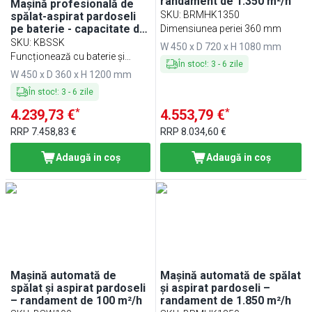
randament de 1.350 m²/h
Mașină profesională de
SKU
:
BRMHK1350
spălat-aspirat pardoseli
pe baterie - capacitate de
Dimensiunea periei 360 mm
lucru 1.200 m²/h - ghidată
SKU
:
KBSSK
W 450 x D 720 x H 1080 mm
manual - cu încărcător
Funcționează cu baterie și
În stoc!
:
3
-
6
zile
inclus
încărcător
W 450 x D 360 x H 1200 mm
În stoc!
:
3
-
6
zile
*
*
4.239,73 €
4.553,79 €
RRP
7.458,83 €
RRP
8.034,60 €
Adaugă in coş
Adaugă in coş
Mașină automată de
Mașină automată de spălat
spălat și aspirat pardoseli
și aspirat pardoseli –
– randament de 100 m²/h
randament de 1.850 m²/h