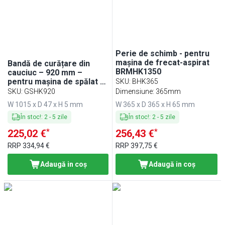
Perie de schimb - pentru
mașina de frecat-aspirat
Bandă de curățare din
BRMHK1350
cauciuc – 920 mm –
pentru mașina de spălat și
SKU
:
BHK365
aspirat cu șofer la bord
SKU
:
GSHK920
Dimensiune: 365mm
BRMHK4300
W 1015 x D 47 x H 5 mm
W 365 x D 365 x H 65 mm
În stoc!
:
2
-
5
zile
În stoc!
:
2
-
5
zile
*
*
225,02 €
256,43 €
RRP
334,94 €
RRP
397,75 €
Adaugă in coş
Adaugă in coş