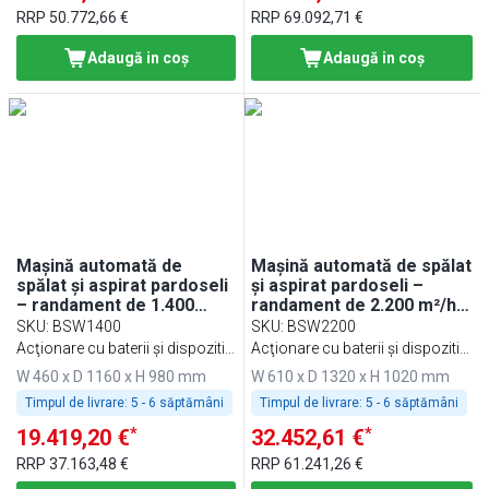
RRP
50.772,66 €
RRP
69.092,71 €
Adaugă in coş
Adaugă in coş
Mașină automată de
Mașină automată de spălat
spălat și aspirat pardoseli
și aspirat pardoseli –
– randament de 1.400
randament de 2.200 m²/h –
m²/h – inclusiv cablu de
include cablu de încărcare
SKU
:
BSW1400
SKU
:
BSW2200
încărcare
Acţionare cu baterii şi dispozitiv
Acţionare cu baterii şi dispozitiv
de încărcare / 230 volţi
de încărcare / 230 volţi
W 460 x D 1160 x H 980 mm
W 610 x D 1320 x H 1020 mm
Timpul de livrare:
5 - 6 săptămâni
Timpul de livrare:
5 - 6 săptămâni
*
*
19.419,20 €
32.452,61 €
RRP
37.163,48 €
RRP
61.241,26 €