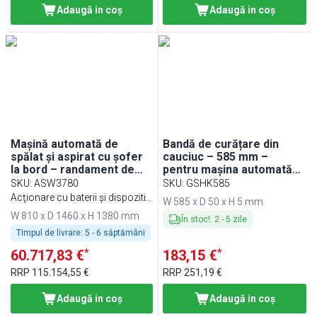
Adaugă in coş
Adaugă in coş
Mașină automată de
Bandă de curățare din
spălat și aspirat cu șofer
cauciuc – 585 mm –
la bord – randament de
pentru mașina automată
lucru 3.780 m²/h – inclusiv
de spălat și aspirat
SKU
:
ASW3780
SKU
:
GSHK585
cablu de încărcare
BRMHK1350
Acţionare cu baterii şi dispozitiv
W 585 x D 50 x H 5 mm
de încărcare / 230 volţi
W 810 x D 1460 x H 1380 mm
În stoc!
:
2
-
5
zile
Timpul de livrare:
5 - 6 săptămâni
*
*
60.717,83 €
183,15 €
RRP
115.154,55 €
RRP
251,19 €
Adaugă in coş
Adaugă in coş