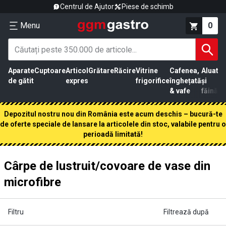
Centrul de Ajutor
Piese de schimb
Menu
0
Aparate
Cuptoare
Articol
Grătare
Răcire
Vitrine
Cafenea,
Aluat
Pr
de gătit
expres
frigorifice
înghețată
și
că
& vafe
făină
Depozitul nostru nou din România este acum deschis – bucură-te
de oferte speciale de lansare la articolele din stoc, valabile pentru o
perioadă limitată!
Cârpe de lustruit/covoare de vase din
microfibre
Filtru
Filtrează după