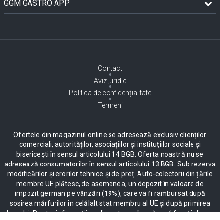
GGM GASTRO APP
Contact
Aviz juridic
Politica de confidențialitate
Termeni
Ofertele din magazinul online se adresează exclusiv clienților
comerciali, autorităților, asociațiilor și instituțiilor sociale și
bisericești în sensul articolului 14 BGB. Oferta noastră nu se
adresează consumatorilor în sensul articolului 13 BGB. Sub rezerva
modificărilor și erorilor tehnice și de preț. Auto-colectorii din țările
membre UE plătesc, de asemenea, un depozit în valoare de
impozit german pe vânzări (19%), care va fi rambursat după
sosirea mărfurilor în celălalt stat membru al UE și după primirea
bonului. Pentru informații suplimentare vă rugăm să faceți clic pe