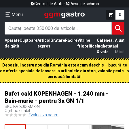
Centrul de Ajutor
Piese de schimb
Menu
0
Aparate
Cuptoare
Articol
Grătare
Răcire
Vitrine
Cafenea,
Aluat
Pr
de gătit
expres
frigorifice
înghețată
și
că
& vafe
făină
Depozitul nostru nou din România este acum deschis – bucură-te
de oferte speciale de lansare la articolele din stoc, valabile pentru o
perioadă limitată!
Bufet cald KOPENHAGEN - 1.240 mm -
Bain‑marie - pentru 3x GN 1/1
SKU
BVI800-BM3-N
Oțel inoxidabil
Evalueaza acum