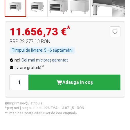
*
11.656,73 €
RRP
22.277,13 RON
Timpul de livrare:
5 - 6 săptămâni
incl.
Cel mai mic preț garantat
**
Livrare gratuită
Adaugă in coş
Imprimare
Distribuie
* preț net | preț brut incl. 19% TVA.:
13.871,51 RON
** Imaginea poate diferi ușor de cea originală.