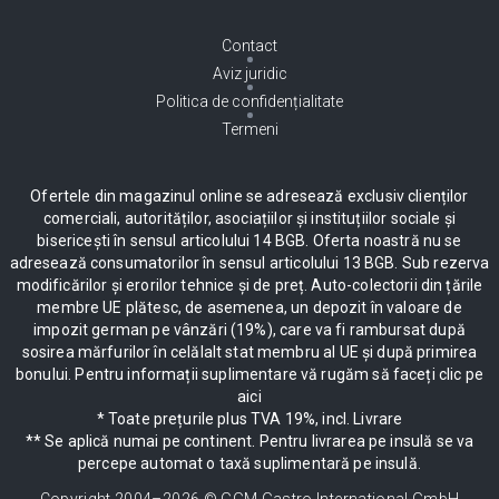
Contact
Aviz juridic
Politica de confidențialitate
Termeni
Ofertele din magazinul online se adresează exclusiv clienților
comerciali, autorităților, asociațiilor și instituțiilor sociale și
bisericești în sensul articolului 14 BGB. Oferta noastră nu se
adresează consumatorilor în sensul articolului 13 BGB. Sub rezerva
modificărilor și erorilor tehnice și de preț. Auto-colectorii din țările
membre UE plătesc, de asemenea, un depozit în valoare de
impozit german pe vânzări (19%), care va fi rambursat după
sosirea mărfurilor în celălalt stat membru al UE și după primirea
bonului. Pentru informații suplimentare vă rugăm să faceți clic pe
aici
* Toate prețurile plus TVA 19%, incl. Livrare
** Se aplică numai pe continent. Pentru livrarea pe insulă se va
percepe automat o taxă suplimentară pe insulă.
Copyright 2004–
2026
© GGM Gastro International GmbH