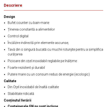
Descriere
Design
Bufet counter cu bain-marie
Ținerea constantă a alimentelor
Control digital
Încălzire indirectă prin elemente ascunse;
Tavă din o singură bucată cu muchii rotunjite pentru a simplifica
curățarea
Picioare din oțel inoxidabil reglabile pe înălțime
Foarte rezistent și durabil
Putere mare cu un consum redus de energie (ecologic)
Calitate
Din Oţel inoxidabil de înaltă calitate
Stabilitate ridicată
Conținutul livrării
Containerele GN nu sunt incluse