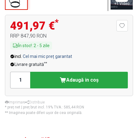
+
1
Video
*
491,97 €
RRP
847,90 RON
În stoc!
:
2
-
5
zile
incl.
Cel mai mic preț garantat
**
Livrare gratuită
Adaugă in coş
Imprimare
Distribuie
* preț net | preț brut incl. 19% TVA.:
585,44 RON
** Imaginea poate diferi ușor de cea originală.