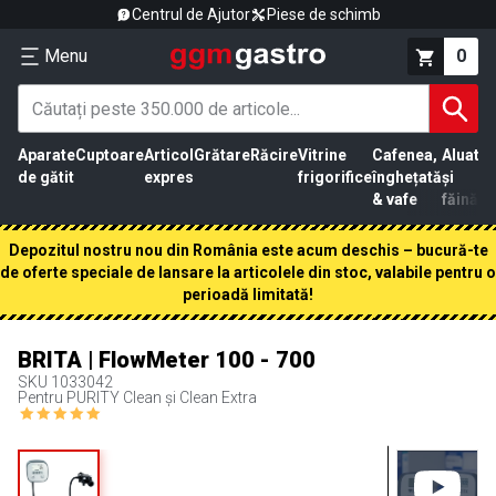
Centrul de Ajutor
Piese de schimb
Menu
0
Aparate
Cuptoare
Articol
Grătare
Răcire
Vitrine
Cafenea,
Aluat
Pr
de gătit
expres
frigorifice
înghețată
și
că
& vafe
făină
Depozitul nostru nou din România este acum deschis – bucură-te
de oferte speciale de lansare la articolele din stoc, valabile pentru o
perioadă limitată!
BRITA | FlowMeter 100 - 700
SKU
1033042
Pentru PURITY Clean și Clean Extra