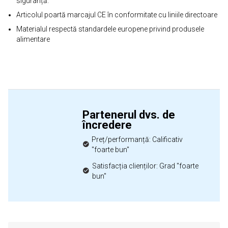
siguranță.
Articolul poartă marcajul CE în conformitate cu liniile directoare
Materialul respectă standardele europene privind produsele
alimentare
Partenerul dvs. de
încredere
Preț/performanță: Calificativ
"foarte bun"
Satisfacția clienților: Grad "foarte
bun"