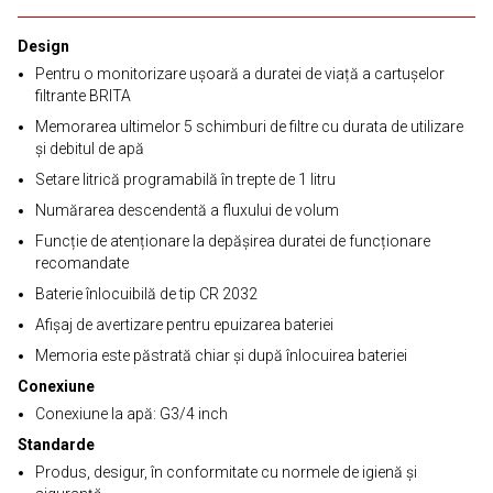
Design
Pentru o monitorizare ușoară a duratei de viață a cartușelor
filtrante BRITA
Memorarea ultimelor 5 schimburi de filtre cu durata de utilizare
și debitul de apă
Setare litrică programabilă în trepte de 1 litru
Numărarea descendentă a fluxului de volum
Funcție de atenționare la depășirea duratei de funcționare
recomandate
Baterie înlocuibilă de tip CR 2032
Afișaj de avertizare pentru epuizarea bateriei
Memoria este păstrată chiar și după înlocuirea bateriei
Conexiune
Conexiune la apă: G3/4 inch
Standarde
Produs, desigur, în conformitate cu normele de igienă și