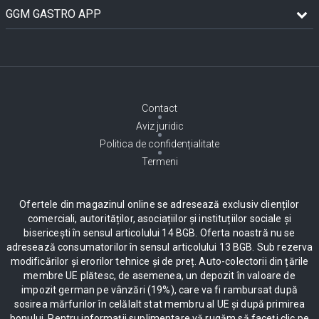
GGM GASTRO APP
Contact
Aviz juridic
Politica de confidențialitate
Termeni
Ofertele din magazinul online se adresează exclusiv clienților
comerciali, autorităților, asociațiilor și instituțiilor sociale și
bisericești în sensul articolului 14 BGB. Oferta noastră nu se
adresează consumatorilor în sensul articolului 13 BGB. Sub rezerva
modificărilor și erorilor tehnice și de preț. Auto-colectorii din țările
membre UE plătesc, de asemenea, un depozit în valoare de
impozit german pe vânzări (19%), care va fi rambursat după
sosirea mărfurilor în celălalt stat membru al UE și după primirea
bonului. Pentru informații suplimentare vă rugăm să faceți clic pe