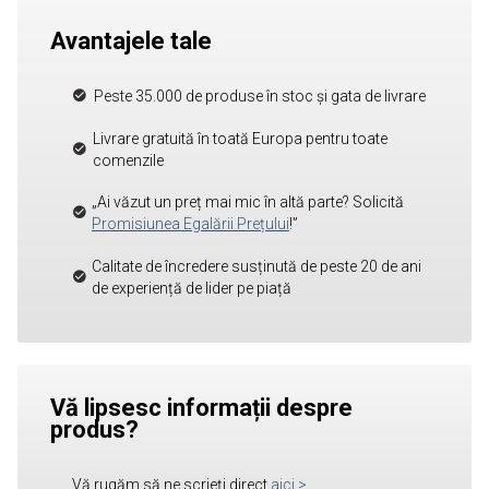
Avantajele tale
Peste 35.000 de produse în stoc și gata de livrare
Livrare gratuită în toată Europa pentru toate
comenzile
„Ai văzut un preț mai mic în altă parte? Solicită
Promisiunea Egalării Prețului
!”
Calitate de încredere susținută de peste 20 de ani
de experiență de lider pe piață
Vă lipsesc informații despre
produs?
Vă rugăm să ne scrieți direct
aici
>