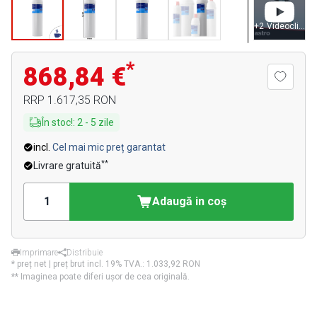
+
2
Videoclipuri
*
868,84 €
RRP
1.617,35 RON
În stoc!
:
2
-
5
zile
incl.
Cel mai mic preț garantat
**
Livrare gratuită
Adaugă in coş
Imprimare
Distribuie
* preț net | preț brut incl. 19% TVA.:
1.033,92 RON
** Imaginea poate diferi ușor de cea originală.