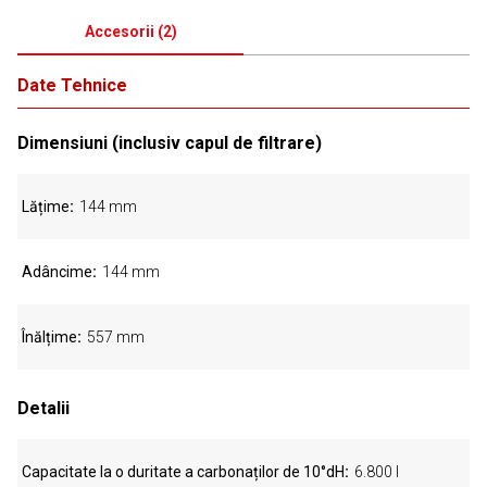
Accesorii
(
2
)
Date Tehnice
Dimensiuni (inclusiv capul de filtrare)
Lățime
144 mm
Adâncime
144 mm
Înălțime
557 mm
Detalii
Capacitate la o duritate a carbonaților de 10°dH
6.800 l