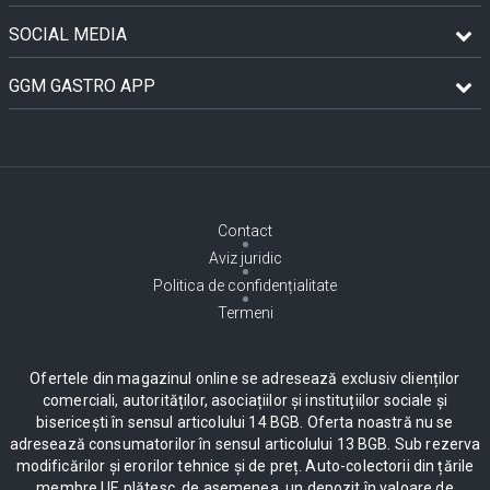
SOCIAL MEDIA
GGM GASTRO APP
Contact
Aviz juridic
Politica de confidențialitate
Termeni
Ofertele din magazinul online se adresează exclusiv clienților
comerciali, autorităților, asociațiilor și instituțiilor sociale și
bisericești în sensul articolului 14 BGB. Oferta noastră nu se
adresează consumatorilor în sensul articolului 13 BGB. Sub rezerva
modificărilor și erorilor tehnice și de preț. Auto-colectorii din țările
membre UE plătesc, de asemenea, un depozit în valoare de