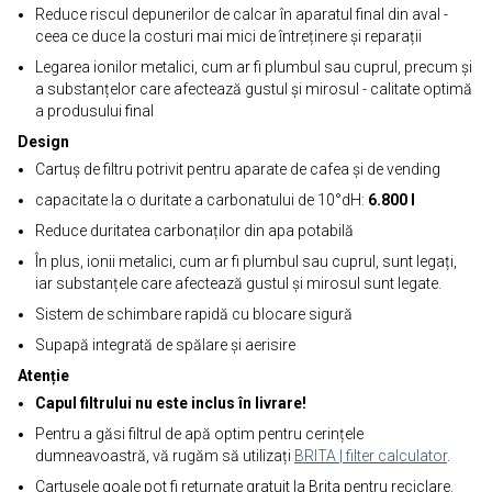
Reduce riscul depunerilor de calcar în aparatul final din aval -
ceea ce duce la costuri mai mici de întreținere și reparații
Legarea ionilor metalici, cum ar fi plumbul sau cuprul, precum și
a substanțelor care afectează gustul și mirosul - calitate optimă
a produsului final
Design
Cartuș de filtru potrivit pentru aparate de cafea și de vending
capacitate la o duritate a carbonatului de 10°dH:
6.800 l
Reduce duritatea carbonaților din apa potabilă
În plus, ionii metalici, cum ar fi plumbul sau cuprul, sunt legați,
iar substanțele care afectează gustul și mirosul sunt legate.
Sistem de schimbare rapidă cu blocare sigură
Supapă integrată de spălare și aerisire
Atenție
Capul filtrului nu este inclus în livrare!
Pentru a găsi filtrul de apă optim pentru cerințele
dumneavoastră, vă rugăm să utilizați
BRITA | filter calculator
.
Cartușele goale pot fi returnate gratuit la Brita pentru reciclare.