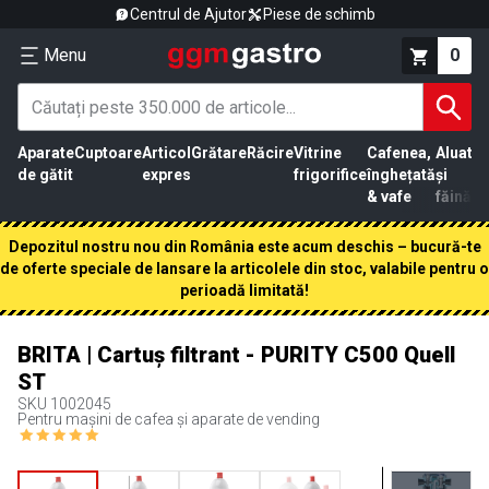
Centrul de Ajutor
Piese de schimb
Menu
0
Aparate
Cuptoare
Articol
Grătare
Răcire
Vitrine
Cafenea,
Aluat
Pr
de gătit
expres
frigorifice
înghețată
și
că
& vafe
făină
Depozitul nostru nou din România este acum deschis – bucură-te
de oferte speciale de lansare la articolele din stoc, valabile pentru o
perioadă limitată!
BRITA | Cartuș filtrant - PURITY C500 Quell
ST
SKU
1002045
Pentru mașini de cafea și aparate de vending