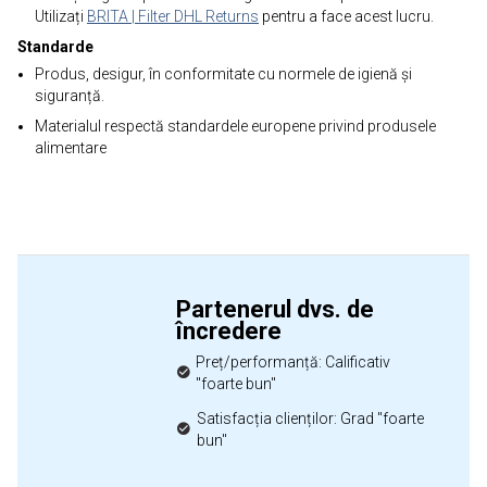
Utilizați
BRITA | Filter DHL Returns
pentru a face acest lucru.
Standarde
Produs, desigur, în conformitate cu normele de igienă și
siguranță.
Materialul respectă standardele europene privind produsele
alimentare
Partenerul dvs. de
încredere
Preț/performanță: Calificativ
"foarte bun"
Satisfacția clienților: Grad "foarte
bun"