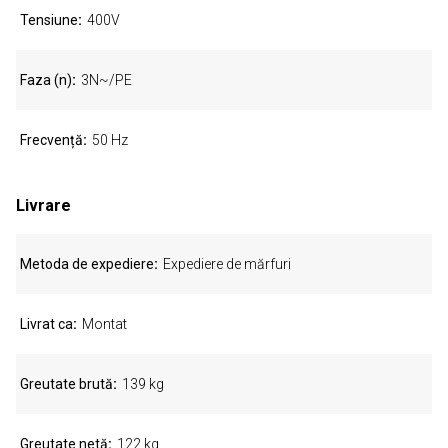
Tensiune
400V
Faza (n)
3N~/PE
Frecvență
50 Hz
Livrare
Metoda de expediere
Expediere de mărfuri
Livrat ca
Montat
Greutate brută
139 kg
Greutate netă
122 kg