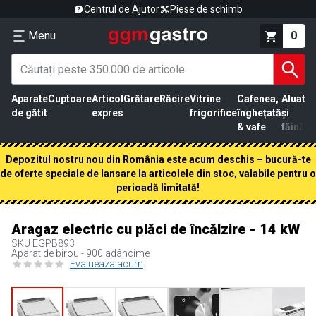
Centrul de Ajutor
Piese de schimb
Menu
0
Aparate
Cuptoare
Articol
Grătare
Răcire
Vitrine
Cafenea,
Aluat
Pr
de gătit
expres
frigorifice
înghețată
și
că
& vafe
făină
Depozitul nostru nou din România este acum deschis – bucură-te
de oferte speciale de lansare la articolele din stoc, valabile pentru o
perioadă limitată!
Aragaz electric cu plăci de încălzire - 14 kW
SKU
EGPB893
Aparat de birou - 900 adâncime
Evalueaza acum