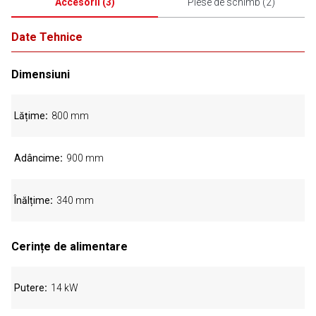
Accesorii
(
3
)
Piese de schimb
(
2
)
Date Tehnice
Dimensiuni
Lățime
800 mm
Adâncime
900 mm
Înălțime
340 mm
Cerințe de alimentare
Putere
14 kW