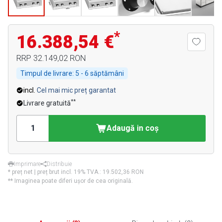
*
16.388,54 €
RRP
32.149,02 RON
Timpul de livrare:
5 - 6 săptămâni
incl.
Cel mai mic preț garantat
**
Livrare gratuită
Adaugă in coş
Imprimare
Distribuie
* preț net | preț brut incl. 19% TVA.:
19.502,36 RON
** Imaginea poate diferi ușor de cea originală.