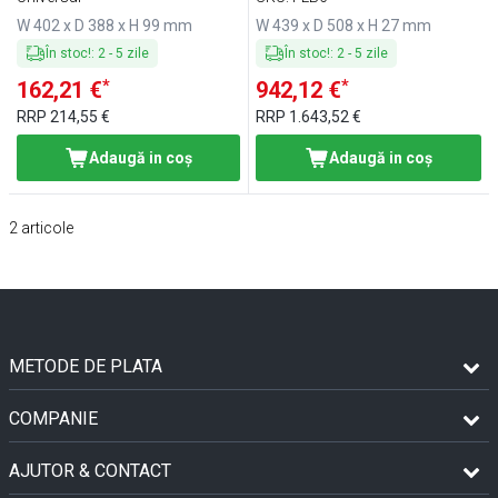
W 402 x D 388 x H 99 mm
W 439 x D 508 x H 27 mm
În stoc!
:
2
-
5
zile
În stoc!
:
2
-
5
zile
*
*
162,21 €
942,12 €
RRP
214,55 €
RRP
1.643,52 €
Adaugă in coş
Adaugă in coş
2
articole
METODE DE PLATA
COMPANIE
AJUTOR & CONTACT