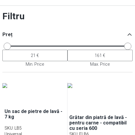
Filtru
Preț
Min. Price
Max. Price
Un sac de pietre de lavă -
7 kg
Grătar din piatră de lavă -
pentru carne - compatibil
cu seria 600
SKU
:
LB5
Universal
SKU
:
FLB6