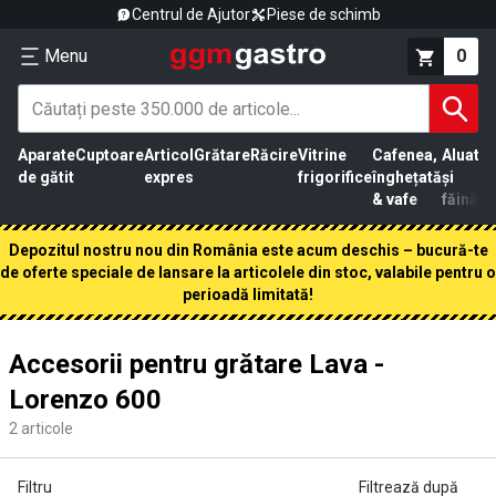
Centrul de Ajutor
Piese de schimb
Menu
0
Aparate
Cuptoare
Articol
Grătare
Răcire
Vitrine
Cafenea,
Aluat
Pr
de gătit
expres
frigorifice
înghețată
și
că
& vafe
făină
Depozitul nostru nou din România este acum deschis – bucură-te
de oferte speciale de lansare la articolele din stoc, valabile pentru o
perioadă limitată!
Accesorii pentru grătare Lava -
Lorenzo 600
2
articole
Filtru
Filtrează după