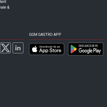
tent
nale &
GGM GASTRO APP