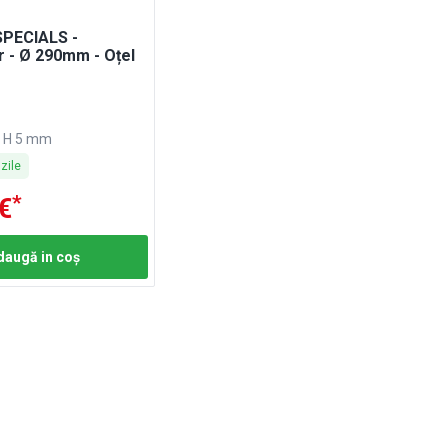
SPECIALS -
 - Ø 290mm - Oțel
a
x H 5 mm
zile
*
€
daugă in coş