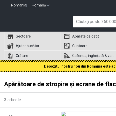
România
|
Română
Sectoare
Aparate de gătit
Ajutor bucătar
Cuptoare
Grătare
Cafenea, înghețată & vafe
Depozitul nostru nou din România este acum
Apărătoare de stropire și ecrane de fla
3
articole