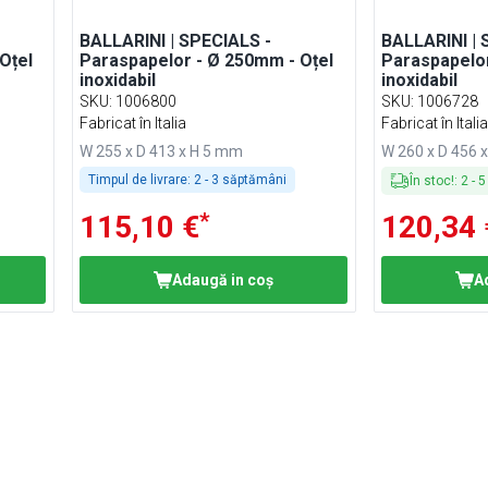
BALLARINI | SPECIALS -
BALLARINI | 
Oțel
Paraspapelor - Ø 250mm - Oțel
Paraspapelor
inoxidabil
inoxidabil
SKU
:
1006800
SKU
:
1006728
Fabricat în Italia
Fabricat în Itali
W 255 x D 413 x H 5 mm
W 260 x D 456 
Timpul de livrare:
2 - 3 săptămâni
În stoc!
:
2
-
5
*
115,10 €
120,34 
Adaugă in coş
A