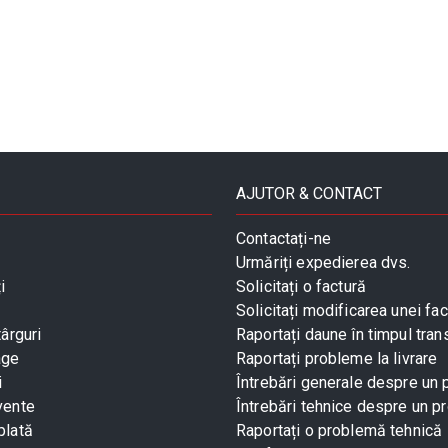
AJUTOR & CONTACT
Contactați-ne
Urmăriți expedierea dvs.
i
Solicitați o factură
Solicitați modificarea unei fac
târguri
Raportați daune în timpul tran
age
Raportați probleme la livrare
i
Întrebări generale despre un
vente
Întrebări tehnice despre un p
plată
Raportați o problemă tehnică