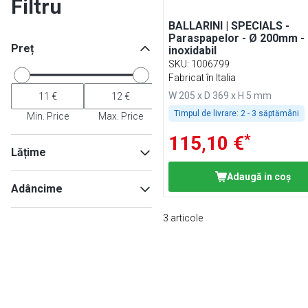
Filtru
BALLARINI | SPECIALS -
Paraspapelor - Ø 200mm - 
Preț
inoxidabil
SKU
:
1006799
Fabricat în Italia
W 205 x D 369 x H 5 mm
Timpul de livrare:
2 - 3 săptămâni
Min. Price
Max. Price
*
115,10 €
Lățime
Adaugă in coş
Adâncime
3
articole
Min
Max
Min
Max