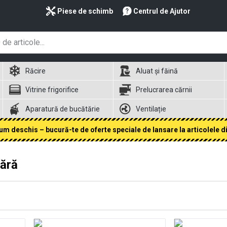
Piese de schimb
Centrul de Ajutor
Răcire
Aluat și făină
Vitrine frigorifice
Prelucrarea cărnii
Aparatură de bucătărie
Ventilație
 deschis – bucură-te de oferte speciale de lansare la articolele din
cără