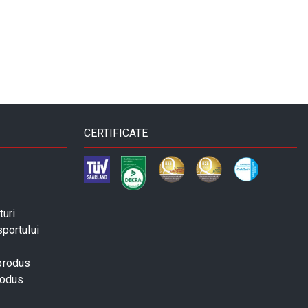
CERTIFICATE
turi
sportului
 produs
rodus