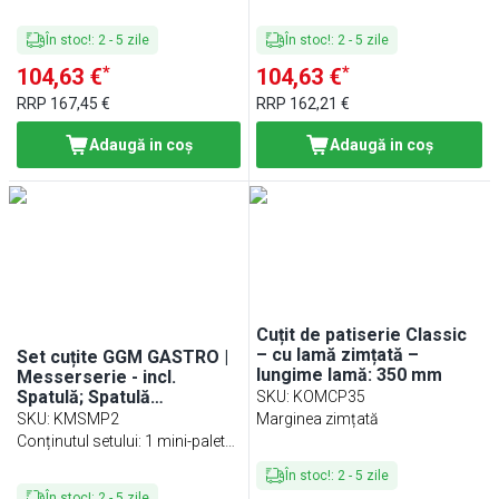
În stoc!
:
2
-
5
zile
În stoc!
:
2
-
5
zile
*
*
104,63 €
104,63 €
RRP
167,45 €
RRP
162,21 €
Adaugă in coş
Adaugă in coş
Cuțit de patiserie Classic
– cu lamă zimțată –
Set cuțite GGM GASTRO |
lungime lamă: 350 mm
Messerserie - incl.
Spatulă; Spatulă
SKU
:
KOMCP35
unghiulară - Lamă: 120 mm
SKU
:
KMSMP2
Marginea zimțată
Conținutul setului: 1 mini-palet
12 cm și 1 mini-palet înclinat 12
În stoc!
:
2
-
5
zile
cm
În stoc!
:
2
-
5
zile