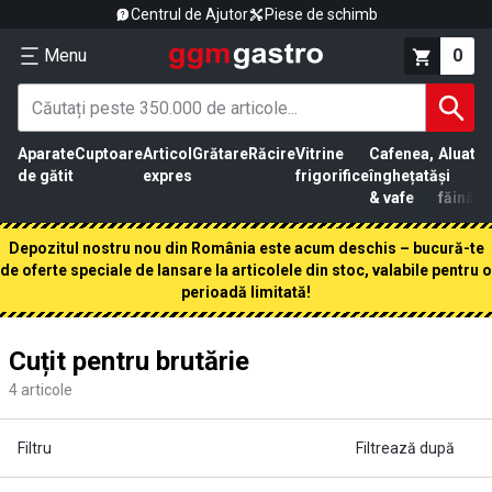
Centrul de Ajutor
Piese de schimb
Menu
0
Aparate
Cuptoare
Articol
Grătare
Răcire
Vitrine
Cafenea,
Aluat
Pr
de gătit
expres
frigorifice
înghețată
și
că
& vafe
făină
Depozitul nostru nou din România este acum deschis – bucură-te
de oferte speciale de lansare la articolele din stoc, valabile pentru o
perioadă limitată!
Cuțit pentru brutărie
4
articole
Filtru
Filtrează după