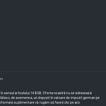
ni
ești în sensul articolului 14 BGB. Oferta noastră nu se adresează
UE plătesc, de asemenea, un depozit în valoare de impozit german pe
nformații suplimentare vă rugăm să faceți clic pe aici