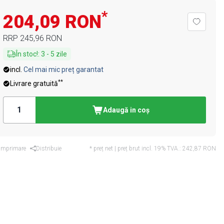
*
204,09 RON
RRP
245,96 RON
În stoc!
:
3
-
5
zile
incl.
Cel mai mic preț garantat
**
Livrare gratuită
Adaugă in coş
Imprimare
Distribuie
* preț net | preț brut incl. 19% TVA.:
242,87 RON