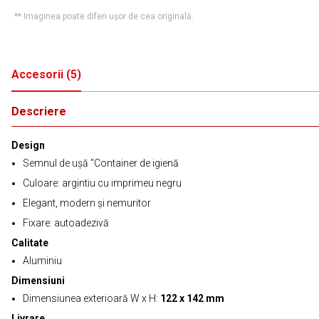
** Imaginea poate diferi ușor de cea originală.
Accesorii
(
5
)
Descriere
Design
Semnul de ușă "Container de igienă
Culoare: argintiu cu imprimeu negru
Elegant, modern și nemuritor
Fixare: autoadezivă
Calitate
Aluminiu
Dimensiuni
Dimensiunea exterioară W x H:
122 x 142 mm
Livrare