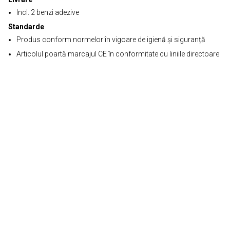
Incl. 2 benzi adezive
Standarde
Produs conform normelor în vigoare de igienă și siguranță
Articolul poartă marcajul CE în conformitate cu liniile directoare