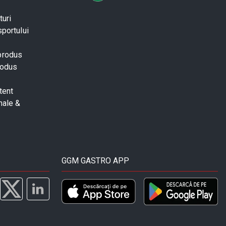
turi
sportului
 produs
rodus
tent
nale &
GGM GASTRO APP