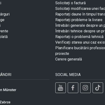
i
Solicitați o factură
Solicitați modificarea unei fac
târguri
Raportați daune în timpul tran
age
Raportați probleme la livrare
i
Întrebări generale despre un
vente
Întrebări tehnice despre un p
plată
Raportați o problemă tehnică
Verificați starea unui caz exis
Planificare bucătării profesio
proiecte
Cerere generală
MÂNDRI
SOCIAL MEDIA