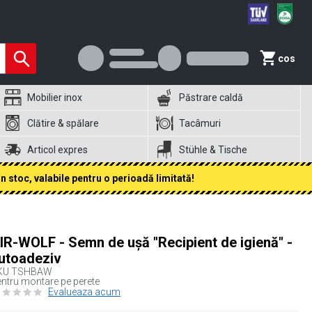
cos
Mobilier inox
Păstrare caldă
Clătire & spălare
Tacâmuri
Articol expres
Stühle & Tische
 stoc, valabile pentru o perioadă limitată!
IR-WOLF - Semn de ușă "Recipient de igienă" -
utoadeziv
KU
TSHBAW
ntru montare pe perete
Evalueaza acum