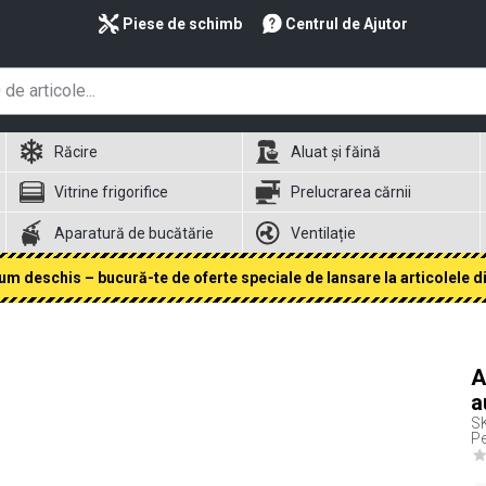
Piese de schimb
Centrul de Ajutor
Răcire
Aluat și făină
Vitrine frigorifice
Prelucrarea cărnii
Aparatură de bucătărie
Ventilație
 deschis – bucură-te de oferte speciale de lansare la articolele din
A
a
S
Pe