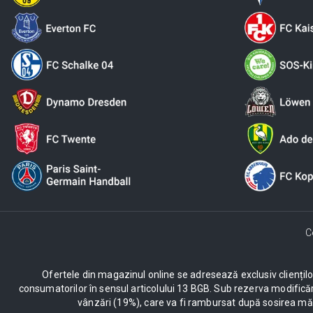
C
Ofertele din magazinul online se adresează exclusiv clienților c
consumatorilor în sensul articolului 13 BGB. Sub rezerva modificăr
vânzări (19%), care va fi rambursat după sosirea mărf