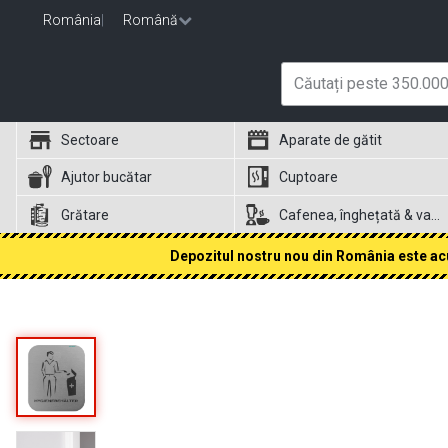
România
|
Română
Sectoare
Aparate de gătit
Ajutor bucătar
Cuptoare
Grătare
Cafenea, înghețată & vafe
Depozitul nostru nou din România este acum