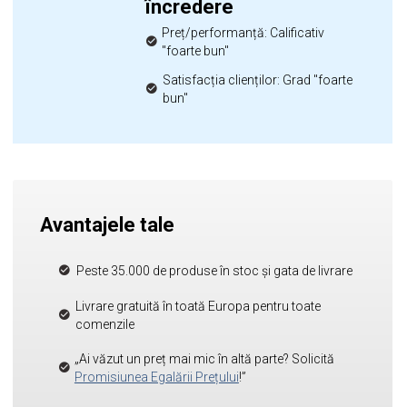
încredere
Preț/performanță: Calificativ
"foarte bun"
Satisfacția clienților: Grad "foarte
bun"
Avantajele tale
Peste 35.000 de produse în stoc și gata de livrare
Livrare gratuită în toată Europa pentru toate
comenzile
„Ai văzut un preț mai mic în altă parte? Solicită
Promisiunea Egalării Prețului
!”