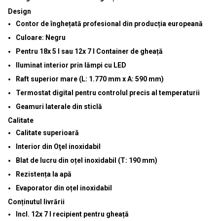
Design
Contor de înghețată profesional din producția europeană
Culoare: Negru
Pentru 18x 5 l sau 12x 7 l Container de gheață
Iluminat interior prin
lămpi
cu
LED
Raft superior mare (L: 1.770 mm x A: 590 mm)
Termostat digital pentru controlul precis al temperaturii
Geamuri laterale din sticlă
Calitate
Calitate superioară
Interior din Oţel inoxidabil
Blat de lucru din oțel inoxidabil (T: 190 mm)
Rezistența la apă
Evaporator din oțel inoxidabil
Conținutul livrării
Incl. 12x 7 l recipient pentru gheață