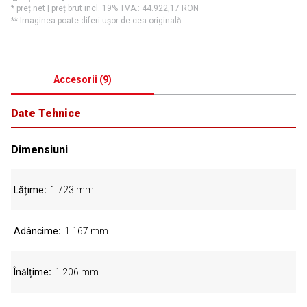
* preț net | preț brut incl. 19% TVA.:
44.922,17 RON
** Imaginea poate diferi ușor de cea originală.
Accesorii
(
9
)
Date Tehnice
Dimensiuni
Lățime
1.723 mm
Adâncime
1.167 mm
Înălțime
1.206 mm