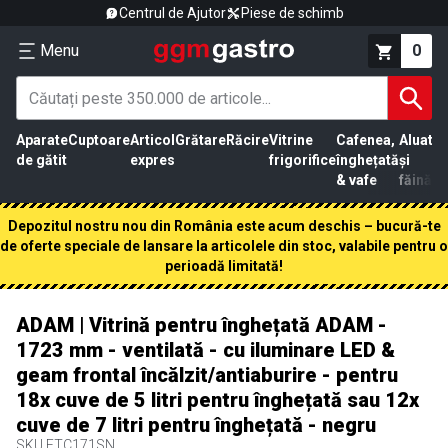
Centrul de Ajutor
Piese de schimb
Menu
0
Aparate
Cuptoare
Articol
Grătare
Răcire
Vitrine
Cafenea,
Aluat
Pr
de gătit
expres
frigorifice
înghețată
și
că
& vafe
făină
Depozitul nostru nou din România este acum deschis – bucură-te
de oferte speciale de lansare la articolele din stoc, valabile pentru o
perioadă limitată!
ADAM | Vitrină pentru înghețată ADAM -
1723 mm - ventilată - cu iluminare LED &
geam frontal încălzit/antiaburire - pentru
18x cuve de 5 litri pentru înghețată sau 12x
cuve de 7 litri pentru înghețată - negru
SKU
ETC171SN