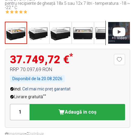
pentru recipiente de gheață 18x 5 sau 12x 7 litri - temperatura: -18 ~
-22 ° C
+
1
Video
*
37.749,72 €
RRP
70.097,69 RON
Disponibil de la
20.08.2026
incl.
Cel mai mic preț garantat
**
Livrare gratuită
Adaugă in coş
Imprimare
Distribuie