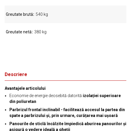
Greutate brută
540 kg
Greutate netă
380 kg
Descriere
Avantajele articolului
Economie de energie deosebită datorită
izolației superioare
din poliuretan
Parbrizul frontal inclinabil
- facilitează accesul la partea din
spate a parbrizului și, prin urmare, curățarea mai ușoară
Panourile de sticlă încălzite
împiedică aburirea panourilor și
asigură o vedere ideală a gheții