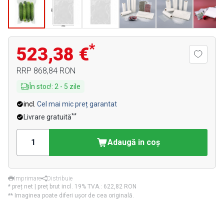
*
523,38 €
RRP
868,84 RON
În stoc!
:
2
-
5
zile
incl.
Cel mai mic preț garantat
**
Livrare gratuită
Adaugă in coş
Imprimare
Distribuie
* preț net | preț brut incl. 19% TVA.:
622,82 RON
** Imaginea poate diferi ușor de cea originală.