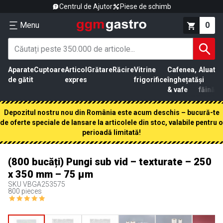
Centrul de Ajutor
Piese de schimb
Menu
0
Aparate
Cuptoare
Articol
Grătare
Răcire
Vitrine
Cafenea,
Aluat
Pr
de gătit
expres
frigorifice
înghețată
și
că
& vafe
făină
Depozitul nostru nou din România este acum deschis – bucură-te
de oferte speciale de lansare la articolele din stoc, valabile pentru o
perioadă limitată!
(800 bucăți) Pungi sub vid – texturate – 250
x 350 mm – 75 µm
SKU
VBGA253575
800 pieces