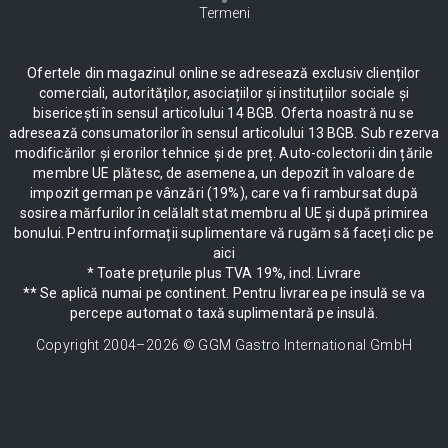
Termeni
Ofertele din magazinul online se adresează exclusiv clienților
comerciali, autorităților, asociațiilor și instituțiilor sociale și
bisericești în sensul articolului 14 BGB. Oferta noastră nu se
adresează consumatorilor în sensul articolului 13 BGB. Sub rezerva
modificărilor și erorilor tehnice și de preț. Auto-colectorii din țările
membre UE plătesc, de asemenea, un depozit în valoare de
impozit german pe vânzări (19%), care va fi rambursat după
sosirea mărfurilor în celălalt stat membru al UE și după primirea
bonului. Pentru informații suplimentare vă rugăm să faceți clic pe
aici
* Toate prețurile plus TVA 19%, incl. Livrare
** Se aplică numai pe continent. Pentru livrarea pe insulă se va
percepe automat o taxă suplimentară pe insulă.
Copyright 2004–
2026
© GGM Gastro International GmbH