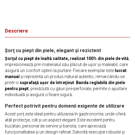
Descriere
Şorţ cu piept din piele, elegant şi rezistent
Şorţul cu piept de înaltă calitate, realizat 100% din piele de vită
,
impresionează prin materialul său plăcut de uşor şi maleabil, care
asigură un confort optim la purtare. Fiecare exemplar este
lucrat
manual
şi reprezintă un produs natural autentic, remarcându-se
printr-o
suprafaţă uşor de întreţinut
.
Banda reglabilă din piele
pentru piept
, prevăzută cu găuri pre-perforate, permite o ajustare
individuală şi asigură o fixare sigură.
Perfect potrivit pentru domenii exigente de utilizare
Acest şorţ este ideal pentru utilizarea în gastronomie, unde oferă
atât protecţie, cât şi un aspect elegant. Este excelent pentru
bucătari, personal de servire şi barista, care apreciază
funcţionalitatea şi un design rafinat. Datorită execuţiei robuste şi