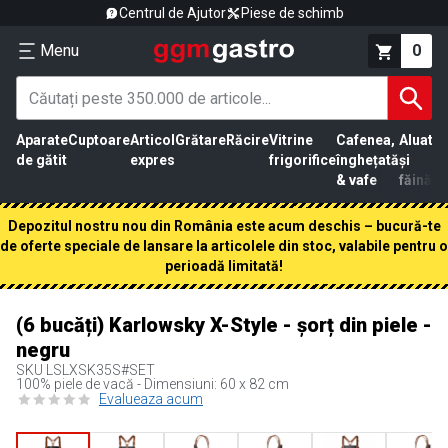
Centrul de Ajutor
Piese de schimb
Menu
0
Aparate
Cuptoare
Articol
Grătare
Răcire
Vitrine
Cafenea,
Aluat
Pr
de gătit
expres
frigorifice
înghețată
și
că
& vafe
făină
Depozitul nostru nou din România este acum deschis – bucură-te
de oferte speciale de lansare la articolele din stoc, valabile pentru o
perioadă limitată!
(6 bucăți) Karlowsky X-Style - șorț din piele -
negru
SKU
LSLXSK35S#SET
100% piele de vacă - Dimensiuni: 60 x 82 cm
Evalueaza acum