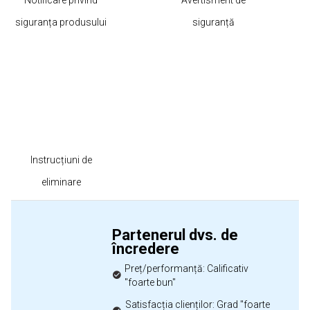
Notificare privind
Avertisment de
siguranța produsului
siguranță
Instrucțiuni de
eliminare
Partenerul dvs. de
încredere
Preț/performanță: Calificativ
"foarte bun"
Satisfacția clienților: Grad "foarte