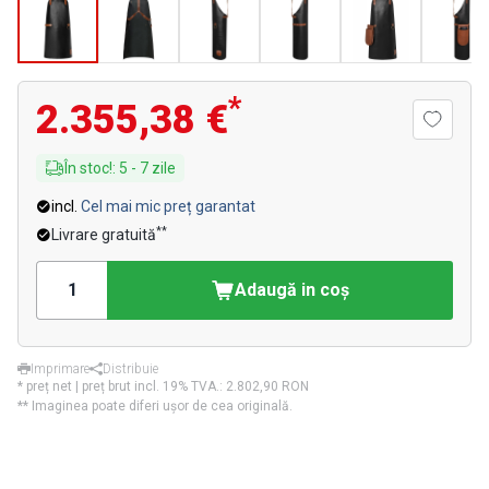
*
2.355,38 €
În stoc!
:
5
-
7
zile
incl.
Cel mai mic preț garantat
**
Livrare gratuită
Adaugă in coş
Imprimare
Distribuie
* preț net | preț brut incl. 19% TVA.:
2.802,90 RON
** Imaginea poate diferi ușor de cea originală.