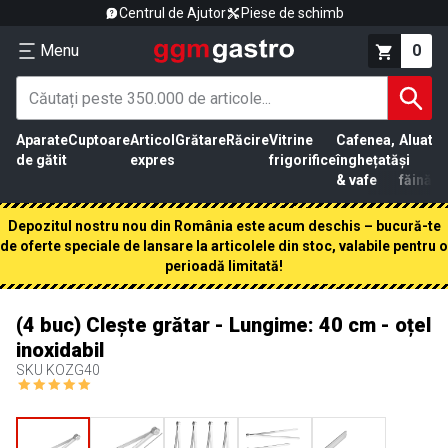
Centrul de Ajutor
Piese de schimb
Menu
0
Aparate
Cuptoare
Articol
Grătare
Răcire
Vitrine
Cafenea,
Aluat
Pr
de gătit
expres
frigorifice
înghețată
și
că
& vafe
făină
Depozitul nostru nou din România este acum deschis – bucură-te
de oferte speciale de lansare la articolele din stoc, valabile pentru o
perioadă limitată!
(4 buc) Clește grătar - Lungime: 40 cm - oțel
inoxidabil
SKU
KOZG40