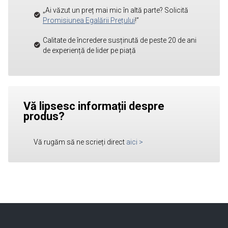
„Ai văzut un preț mai mic în altă parte? Solicită
Promisiunea Egalării Prețului
!”
Calitate de încredere susținută de peste 20 de ani
de experiență de lider pe piață
Vă lipsesc informații despre
produs?
Vă rugăm să ne scrieți direct
aici
>