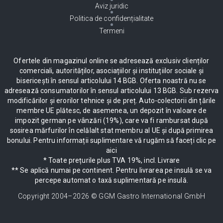
Aviz juridic
Politica de confidențialitate
Termeni
Ofertele din magazinul online se adresează exclusiv clienților
comerciali, autorităților, asociațiilor și instituțiilor sociale și
bisericești în sensul articolului 14 BGB. Oferta noastră nu se
adresează consumatorilor în sensul articolului 13 BGB. Sub rezerva
modificărilor și erorilor tehnice și de preț. Auto-colectorii din țările
membre UE plătesc, de asemenea, un depozit în valoare de
impozit german pe vânzări (19%), care va fi rambursat după
sosirea mărfurilor în celălalt stat membru al UE și după primirea
bonului. Pentru informații suplimentare vă rugăm să faceți clic pe
aici
* Toate prețurile plus TVA 19%, incl. Livrare
** Se aplică numai pe continent. Pentru livrarea pe insulă se va
percepe automat o taxă suplimentară pe insulă.
Copyright 2004–
2026
© GGM Gastro International GmbH