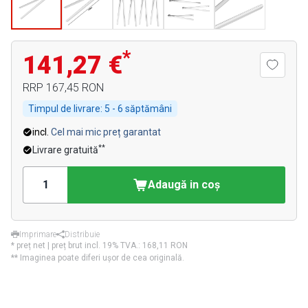
*
141,27 €
RRP
167,45 RON
Timpul de livrare:
5 - 6 săptămâni
incl.
Cel mai mic preț garantat
**
Livrare gratuită
Adaugă in coş
Imprimare
Distribuie
* preț net | preț brut incl. 19% TVA.:
168,11 RON
** Imaginea poate diferi ușor de cea originală.