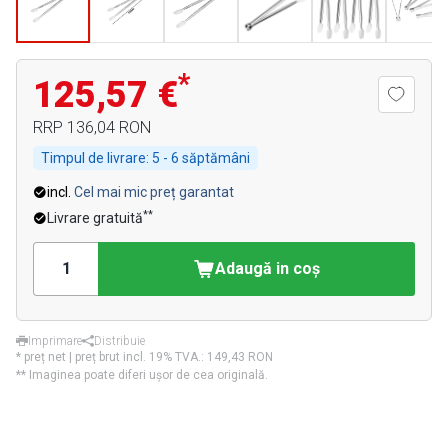
*
125,57 €
RRP
136,04 RON
Timpul de livrare:
5 - 6 săptămâni
incl.
Cel mai mic preț garantat
**
Livrare gratuită
Adaugă in coş
Imprimare
Distribuie
* preț net | preț brut incl. 19% TVA.:
149,43 RON
** Imaginea poate diferi ușor de cea originală.