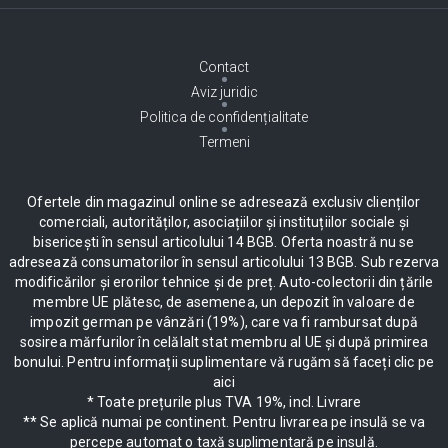
Contact
Aviz juridic
Politica de confidențialitate
Termeni
Ofertele din magazinul online se adresează exclusiv clienților
comerciali, autorităților, asociațiilor și instituțiilor sociale și
bisericești în sensul articolului 14 BGB. Oferta noastră nu se
adresează consumatorilor în sensul articolului 13 BGB. Sub rezerva
modificărilor și erorilor tehnice și de preț. Auto-colectorii din țările
membre UE plătesc, de asemenea, un depozit în valoare de
impozit german pe vânzări (19%), care va fi rambursat după
sosirea mărfurilor în celălalt stat membru al UE și după primirea
bonului. Pentru informații suplimentare vă rugăm să faceți clic pe
aici
* Toate prețurile plus TVA 19%, incl. Livrare
** Se aplică numai pe continent. Pentru livrarea pe insulă se va
percepe automat o taxă suplimentară pe insulă.