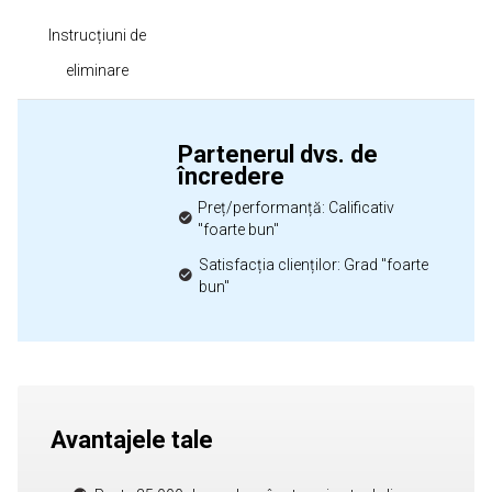
Instrucțiuni de
eliminare
Partenerul dvs. de
încredere
Preț/performanță: Calificativ
"foarte bun"
Satisfacția clienților: Grad "foarte
bun"
Avantajele tale