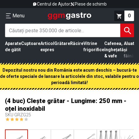
Centrul de Ajutor
Piese de schimb
Menu
0
Aparate
Cuptoare
Articol
Grătare
Răcire
Vitrine
Cafenea,
Aluat
Pr
de gătit
expres
frigorifice
înghețată
și
că
& vafe
făină
Depozitul nostru nou din România este acum deschis – bucură-te
de oferte speciale de lansare la articolele din stoc, valabile pentru o
perioadă limitată!
(4 buc) Clește grătar - Lungime: 250 mm -
oțel inoxidabil
SKU
GRZG25