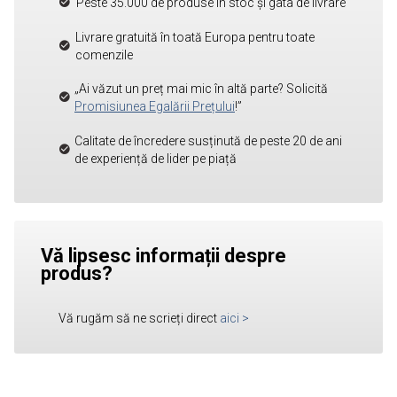
Peste 35.000 de produse în stoc și gata de livrare
Livrare gratuită în toată Europa pentru toate
comenzile
„Ai văzut un preț mai mic în altă parte? Solicită
Promisiunea Egalării Prețului
!”
Calitate de încredere susținută de peste 20 de ani
de experiență de lider pe piață
Vă lipsesc informații despre
produs?
Vă rugăm să ne scrieți direct
aici
>