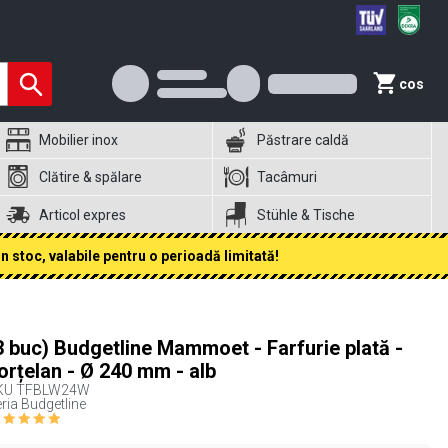
cos
Mobilier inox
Păstrare caldă
Clătire & spălare
Tacâmuri
Articol expres
Stühle & Tische
 stoc, valabile pentru o perioadă limitată!
3 buc) Budgetline Mammoet - Farfurie plată -
orțelan - Ø 240 mm - alb
KU
TFBLW24W
ria Budgetline