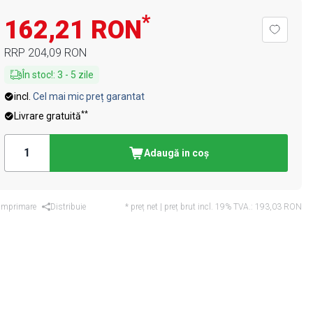
*
162,21 RON
RRP
204,09 RON
În stoc!
:
3
-
5
zile
incl.
Cel mai mic preț garantat
**
Livrare gratuită
Adaugă in coş
Imprimare
Distribuie
* preț net | preț brut incl. 19% TVA.:
193,03 RON