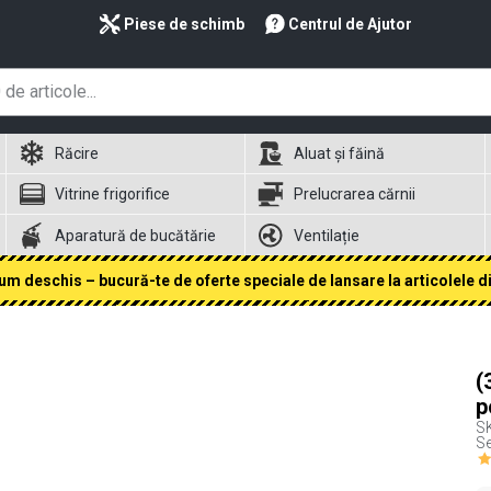
Piese de schimb
Centrul de Ajutor
Răcire
Aluat și făină
Vitrine frigorifice
Prelucrarea cărnii
Aparatură de bucătărie
Ventilație
 deschis – bucură-te de oferte speciale de lansare la articolele din
(
p
S
Se