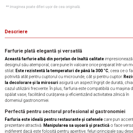
** Imaginea poate diferi ușor de cea originală.
Descriere
Farfurie plată elegantă și versatilă
Această farfurie albă din porțelan de înaltă calitate
impresionează 
designul său atemporal, care pune în valoare orice preparat într-un 
stilat.
Este rezistentă la temperaturi de până la 300 °C
, ceea ce o f
potrivită atât pentru cuptorul cu microunde, cât și pentru cuptor.
Rezi
la decolorare și la mirosuri
asigură un aspect îngrijit de durată, chiar
cazul utilizării frecvente. În plus, farfuria este compatibilă cu mașina 
spălat vase, facilitând curățarea și eficientizând activitatea zilnică în
domeniul gastronomiei.
Perfectă pentru sectorul profesional al gastronomiei
Farfuria este ideală pentru restaurante și cafenele
care pun accent
prezentare atractivă.
Manipularea sa ușoară și practică
o face versat
indiferent dacă este folosită pentru aperitive, feluri principale sau dese