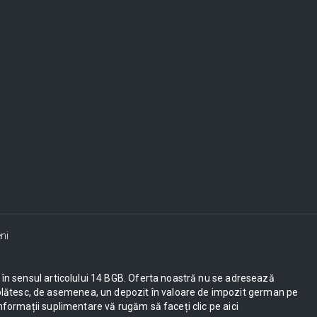
ni
ești în sensul articolului 14 BGB. Oferta noastră nu se adresează
UE plătesc, de asemenea, un depozit în valoare de impozit german pe
nformații suplimentare vă rugăm să faceți clic pe aici