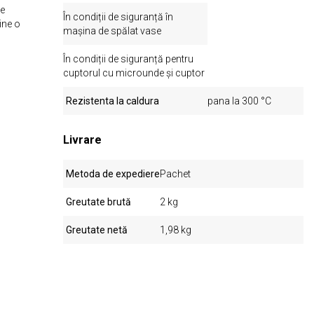
se
În condiții de siguranță în
ine o
mașina de spălat vase
În condiții de siguranță pentru
cuptorul cu microunde și cuptor
Rezistenta la caldura
pana la 300 °C
Livrare
Metoda de expediere
Pachet
Greutate brută
2 kg
Greutate netă
1,98 kg