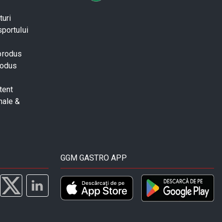
turi
sportului
 produs
rodus
tent
nale &
GGM GASTRO APP