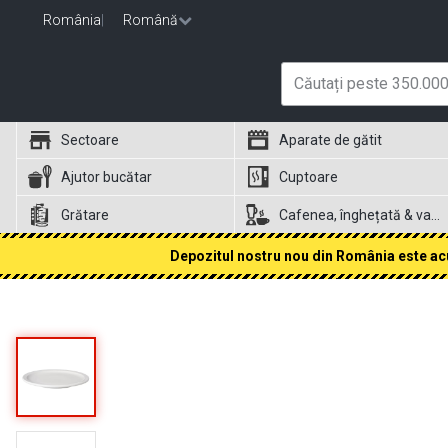
România
|
Română
Sectoare
Aparate de gătit
Ajutor bucătar
Cuptoare
Grătare
Cafenea, înghețată & vafe
Depozitul nostru nou din România este acum