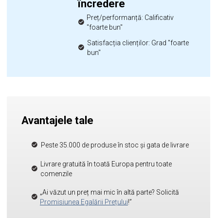
încredere
Preț/performanță: Calificativ
"foarte bun"
Satisfacția clienților: Grad "foarte
bun"
Avantajele tale
Peste 35.000 de produse în stoc și gata de livrare
Livrare gratuită în toată Europa pentru toate
comenzile
„Ai văzut un preț mai mic în altă parte? Solicită
Promisiunea Egalării Prețului
!”