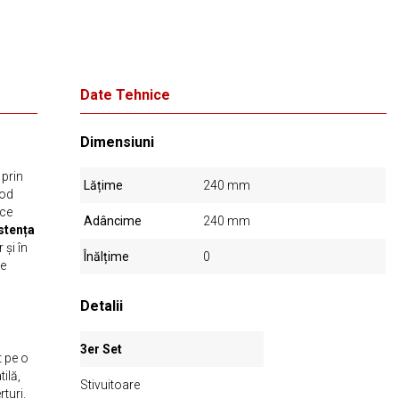
Date Tehnice
Dimensiuni
prin
Lățime
240 mm
mod
ace
Adâncime
240 mm
stența
 și în
Înălțime
0
de
Detalii
3er Set
 pe o
ilă,
Stivuitoare
rturi.