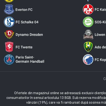
C
Ofertele din magazinul online se adresează exclusiv clienților c
consumatorilor în sensul articolului 13 BGB. Sub rezerva modificăr
vânzări (19%), care va fi rambursat după sosirea mărf