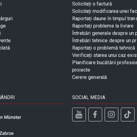
i
Solicitați o factură
Solicitați modificarea unei fac
târguri
Raportați daune în timpul tran
age
Raportați probleme la livrare
i
Întrebări generale despre un
vente
Întrebări tehnice despre un p
plată
Raportați o problemă tehnică
Verificați starea unui caz exis
Planificare bucătării profesio
proiecte
Cerere generală
MÂNDRI
SOCIAL MEDIA