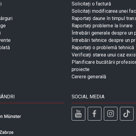
i
Solicitați o factură
Solicitați modificarea unei fac
târguri
Raportați daune în timpul tran
age
Raportați probleme la livrare
i
Întrebări generale despre un
vente
Întrebări tehnice despre un p
plată
Raportați o problemă tehnică
Verificați starea unui caz exis
Planificare bucătării profesio
proiecte
Cerere generală
MÂNDRI
SOCIAL MEDIA