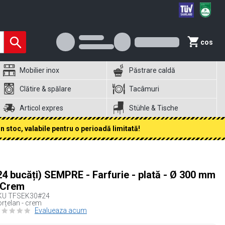
cos
Mobilier inox
Păstrare caldă
Clătire & spălare
Tacâmuri
Articol expres
Stühle & Tische
 stoc, valabile pentru o perioadă limitată!
24 bucăți) SEMPRE - Farfurie - plată - Ø 300 mm
 Crem
KU
TFSEK30#24
rțelan - crem
Evalueaza acum