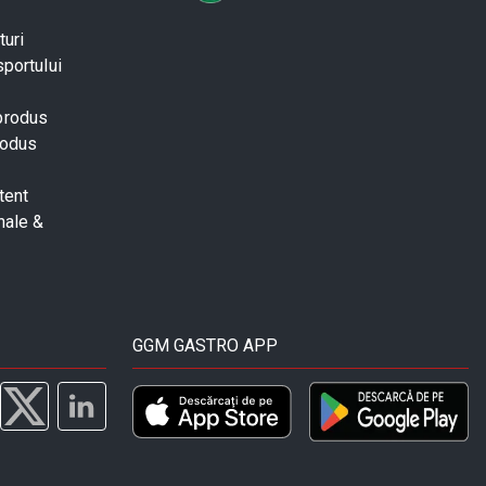
turi
sportului
 produs
rodus
tent
nale &
GGM GASTRO APP