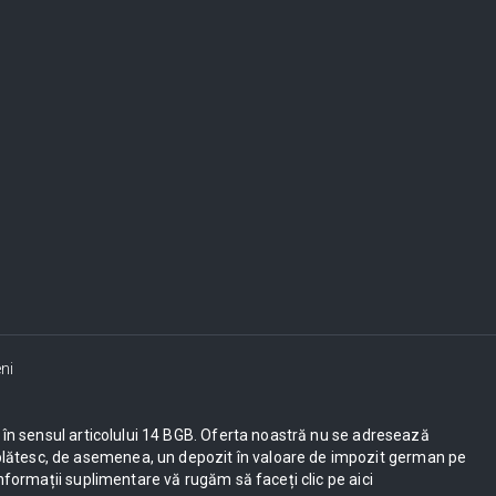
ni
ești în sensul articolului 14 BGB. Oferta noastră nu se adresează
UE plătesc, de asemenea, un depozit în valoare de impozit german pe
nformații suplimentare vă rugăm să faceți clic pe aici