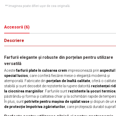
** Imaginea poate diferi ușor de cea originală.
Accesorii
(
6
)
Descriere
Farfurii elegante și robuste din porțelan pentru utilizare
versatilă
Aceste
farfurii plate în culoarea crem
impresionează prin
aspectul 
special lucios
, care conferă fiecărei mese o eleganță modernă și
atemporală. Fabricate din
porțelan de înaltă calitate
, oferă o calitate
stabilă și sunt deosebit de rezistente la rupere datorită
rezistenței rid
la ciocnirea marginilor
. Farfuriile sunt
rezistente la șocuri termice
păstrându-și forma și calitatea chiar și la schimbări rapide de temper
În plus, sunt
potrivite pentru mașina de spălat vase
și dispun de un
de protecție împotriva zgârieturilor
, care protejează durabil supraf