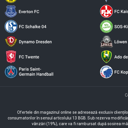
C
Ofertele din magazinul online se adresează exclusiv clienților c
consumatorilor în sensul articolului 13 BGB. Sub rezerva modificăr
vânzări (19%), care va fi rambursat după sosirea mărf