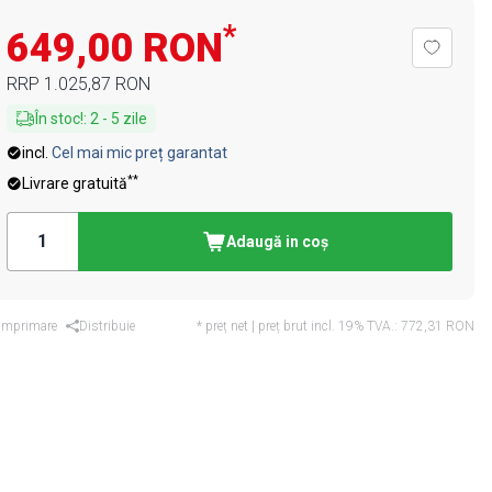
*
649,00 RON
RRP
1.025,87 RON
În stoc!
:
2
-
5
zile
incl.
Cel mai mic preț garantat
**
Livrare gratuită
Adaugă in coş
Imprimare
Distribuie
* preț net | preț brut incl. 19% TVA.:
772,31 RON