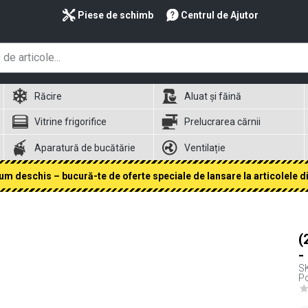
Piese de schimb
Centrul de Ajutor
Răcire
Aluat și făină
Vitrine frigorifice
Prelucrarea cărnii
Aparatură de bucătărie
Ventilație
 deschis – bucură-te de oferte speciale de lansare la articolele din
(
-
S
Po