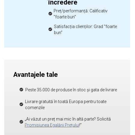
încredere
Preț/performanță: Calificativ
"foarte bun"
Satisfacția clienților: Grad "foarte
bun"
Avantajele tale
Peste 35.000 de produse în stoc și gata de livrare
Livrare gratuită în toată Europa pentru toate
comenzile
„Ai văzut un preț mai mic în altă parte? Solicită
Promisiunea Egalării Prețului
!”