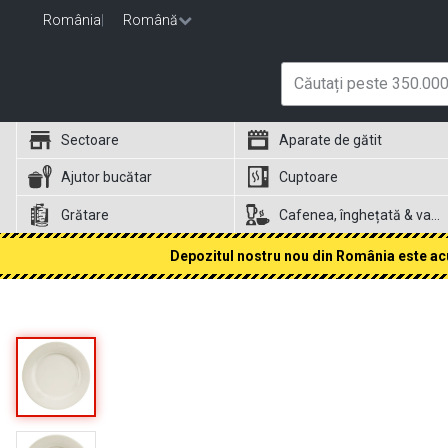
România
|
Română
Sectoare
Aparate de gătit
Ajutor bucătar
Cuptoare
Grătare
Cafenea, înghețată & vafe
Depozitul nostru nou din România este acum