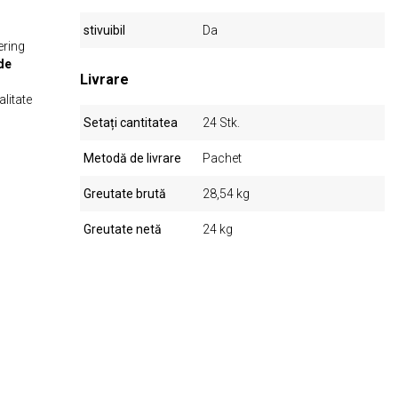
stivuibil
Da
ering
 de
Livrare
litate
Setați cantitatea
24 Stk.
Metodă de livrare
Pachet
Greutate brută
28,54 kg
Greutate netă
24 kg