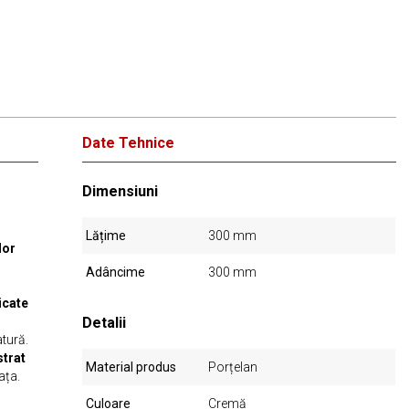
Date Tehnice
Dimensiuni
Lățime
300 mm
lor
Adâncime
300 mm
icate
,
Detalii
atură.
strat
Material produs
Porțelan
ața.
Culoare
Cremă