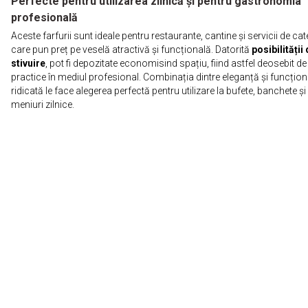
Perfecte pentru utilizarea zilnică și pentru gastronomia
profesională
Aceste farfurii sunt ideale pentru restaurante, cantine și servicii de cat
care pun preț pe veselă atractivă și funcțională. Datorită
posibilității
stivuire
, pot fi depozitate economisind spațiu, fiind astfel deosebit de
practice în mediul profesional. Combinația dintre eleganță și funcționa
ridicată le face alegerea perfectă pentru utilizare la bufete, banchete și
meniuri zilnice.