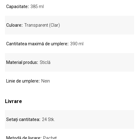
Capacitate
385 ml
Culoare
Transparent (Clar)
Cantitatea maximă de umplere
390 ml
Material produs
Sticlă
Linie de umplere
Nein
Livrare
Setați cantitatea
24 Stk.
Metodă de livrare
Pachet