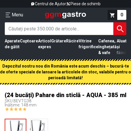
Centrul de Ajutor
Piese de schimb
Menu
0
Aparate
Cuptoare
Articol
Grătare
Răcire
Vitrine
Cafenea,
Aluat
Pr
de gătit
expres
frigorifice
înghețată
și
că
& vafe
făină
Depozitul nostru nou din România este acum deschis – bucură-te
de oferte speciale de lansare la articolele din stoc, valabile pentru o
perioadă limitată!
(24 bucăți) Pahare din sticlă - AQUA - 385 ml
SKU
BEVTG38
Înălțime: 148 mm