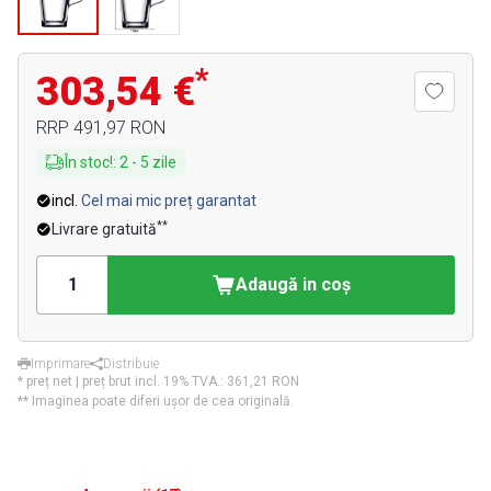
*
303,54 €
RRP
491,97 RON
În stoc!
:
2
-
5
zile
incl.
Cel mai mic preț garantat
**
Livrare gratuită
Adaugă in coş
Imprimare
Distribuie
* preț net | preț brut incl. 19% TVA.:
361,21 RON
** Imaginea poate diferi ușor de cea originală.