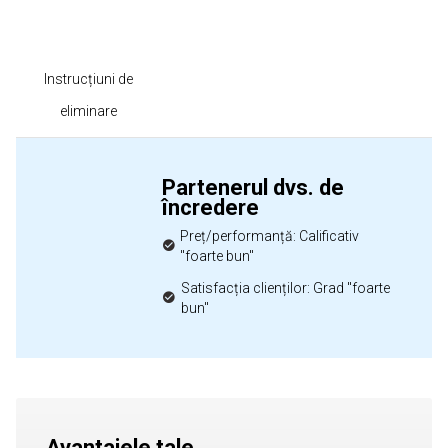
Instrucțiuni de
eliminare
Partenerul dvs. de
încredere
Preț/performanță: Calificativ
"foarte bun"
Satisfacția clienților: Grad "foarte
bun"
Avantajele tale