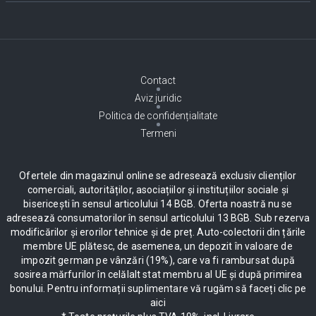
Contact
Aviz juridic
Politica de confidențialitate
Termeni
Ofertele din magazinul online se adresează exclusiv clienților
comerciali, autorităților, asociațiilor și instituțiilor sociale și
bisericești în sensul articolului 14 BGB. Oferta noastră nu se
adresează consumatorilor în sensul articolului 13 BGB. Sub rezerva
modificărilor și erorilor tehnice și de preț. Auto-colectorii din țările
membre UE plătesc, de asemenea, un depozit în valoare de
impozit german pe vânzări (19%), care va fi rambursat după
sosirea mărfurilor în celălalt stat membru al UE și după primirea
bonului. Pentru informații suplimentare vă rugăm să faceți clic pe
aici