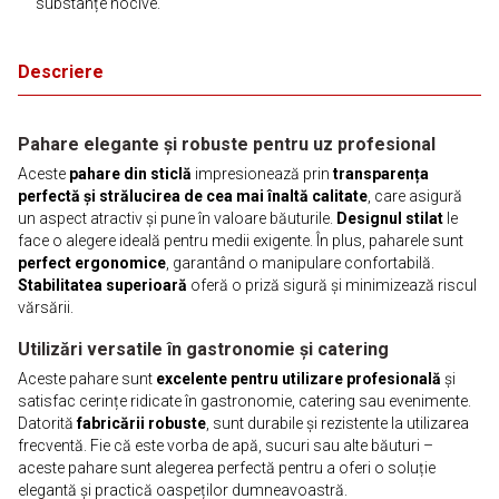
substanțe nocive.
Descriere
Pahare elegante și robuste pentru uz profesional
Aceste
pahare din sticlă
impresionează prin
transparența
perfectă și strălucirea de cea mai înaltă calitate
, care asigură
un aspect atractiv și pune în valoare băuturile.
Designul stilat
le
face o alegere ideală pentru medii exigente. În plus, paharele sunt
perfect ergonomice
, garantând o manipulare confortabilă.
Stabilitatea superioară
oferă o priză sigură și minimizează riscul
vărsării.
Utilizări versatile în gastronomie și catering
Aceste pahare sunt
excelente pentru utilizare profesională
și
satisfac cerințe ridicate în gastronomie, catering sau evenimente.
Datorită
fabricării robuste
, sunt durabile și rezistente la utilizarea
frecventă. Fie că este vorba de apă, sucuri sau alte băuturi –
aceste pahare sunt alegerea perfectă pentru a oferi o soluție
elegantă și practică oaspeților dumneavoastră.