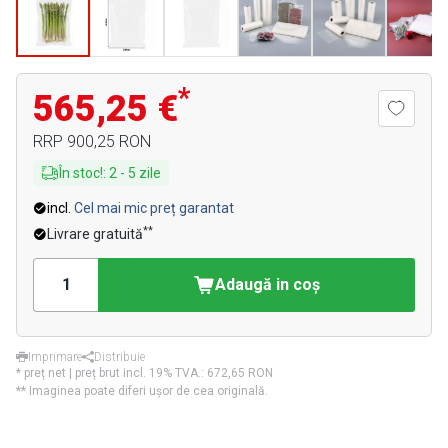
*
565,25 €
RRP
900,25 RON
În stoc!
:
2
-
5
zile
incl.
Cel mai mic preț garantat
**
Livrare gratuită
Adaugă in coş
Imprimare
Distribuie
* preț net | preț brut incl. 19% TVA.:
672,65 RON
** Imaginea poate diferi ușor de cea originală.