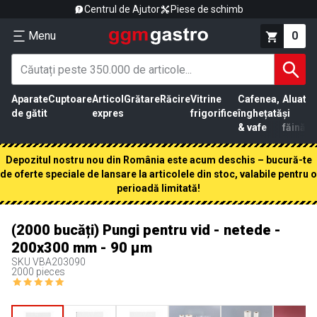
Centrul de Ajutor
Piese de schimb
Menu
0
Aparate
Cuptoare
Articol
Grătare
Răcire
Vitrine
Cafenea,
Aluat
Pr
de gătit
expres
frigorifice
înghețată
și
că
& vafe
făină
Depozitul nostru nou din România este acum deschis – bucură-te
de oferte speciale de lansare la articolele din stoc, valabile pentru o
perioadă limitată!
(2000 bucăți) Pungi pentru vid - netede -
200x300 mm - 90 µm
SKU
VBA203090
2000 pieces