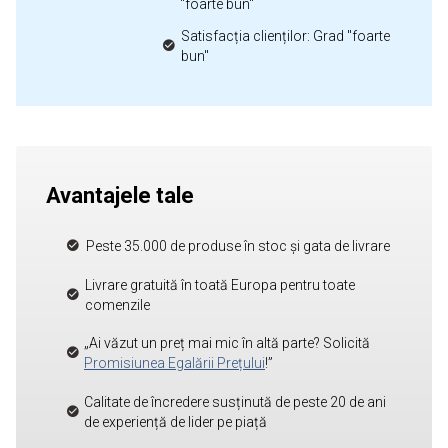
"foarte bun"
Satisfacția clienților: Grad "foarte
bun"
Avantajele tale
Peste 35.000 de produse în stoc și gata de livrare
Livrare gratuită în toată Europa pentru toate
comenzile
„Ai văzut un preț mai mic în altă parte? Solicită
Promisiunea Egalării Prețului
!”
Calitate de încredere susținută de peste 20 de ani
de experiență de lider pe piață