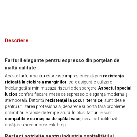
Descriere
Farfurii elegante pentru espresso din porţelan de
înaltă calitate
Aceste farfurii pentru espresso impresionează prin
rezistenţa
ridicată la ciobire a marginilor
, care asigură o utilizare
îndelungată şi minimizează riscurile de spargere.
Aspectul special
lucios
conferă fiecărei mese de espresso o eleganţă modernă şi
atemporală. Datorită
rezistenţei la şocuri termice
, sunt ideale
pentru utilizarea profesională, deoarece suportă fără probleme
schimbările rapide de temperatură. În plus, farfuriile sunt
compatibile cu maşina de spălat vase
, ceea ce facilitează
curăţarea şi economiseşte timp.
Perfect potrivite pentru industria ospitalităţii şi