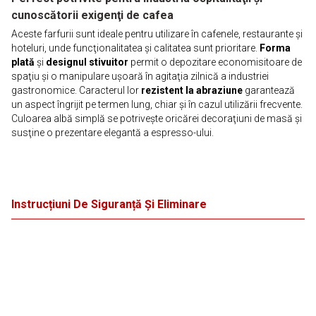
cunoscătorii exigenţi de cafea
Aceste farfurii sunt ideale pentru utilizare în cafenele, restaurante şi
hoteluri, unde funcţionalitatea şi calitatea sunt prioritare.
Forma
plată
şi
designul stivuitor
permit o depozitare economisitoare de
spaţiu şi o manipulare uşoară în agitaţia zilnică a industriei
gastronomice. Caracterul lor
rezistent la abraziune
garantează
un aspect îngrijit pe termen lung, chiar şi în cazul utilizării frecvente.
Culoarea albă simplă se potriveşte oricărei decoraţiuni de masă şi
susţine o prezentare elegantă a espresso-ului.
Instrucțiuni De Siguranță Și Eliminare