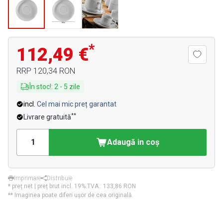
*
112,49 €
RRP
120,34 RON
În stoc!
:
2
-
5
zile
incl.
Cel mai mic preț garantat
**
Livrare gratuită
Adaugă in coş
Imprimare
Distribuie
* preț net | preț brut incl. 19% TVA.:
133,86 RON
** Imaginea poate diferi ușor de cea originală.