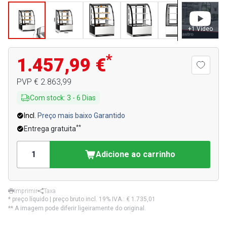
+
1
Video
*
1.457,99 €
PVP
€ 2.863,99
Com stock
:
3
-
6
Dias
Incl.
Preço mais baixo Garantido
**
Entrega gratuita
Adicione ao carrinho
Imprimir
Taxa
* preço líquido | preço bruto incl. 19% IVA.:
€ 1.735,01
** A imagem pode diferir ligeiramente do original.