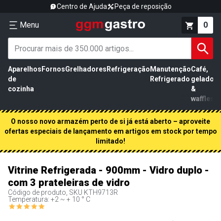
Centro de Ajuda
Peça de reposição
Menu
0
Aparelhos
Fornos
Grelhadores
Refrigeração
Manutenção
Café,
de
Refrigerado
gelados
cozinha
&
waffles
O nosso novo armazém perto de si já está aberto – aproveite
ofertas especiais de lançamento em artigos em stock por tempo
limitado!
Vitrine Refrigerada - 900mm - Vidro duplo -
com 3 prateleiras de vidro
Código de produto, SKU
KTH9713R
Temperatura: +2 ~ + 10 ° C