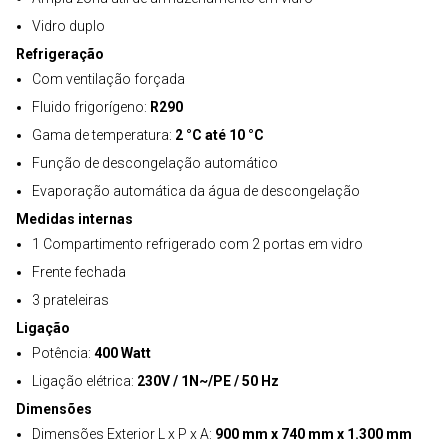
Vidro duplo
Refrigeração
Com ventilação forçada
Fluido frigorígeno:
R290
Gama de temperatura:
2 °C até 10 °C
Função de descongelação automático
Evaporação automática da água de descongelação
Medidas internas
1 Compartimento refrigerado com 2 portas em vidro
Frente fechada
3 prateleiras
Ligação
Potência:
400 Watt
Ligação elétrica:
230V / 1N~/PE / 50 Hz
Dimensões
Dimensões Exterior L x P x A:
900 mm x 740 mm x 1.300 mm