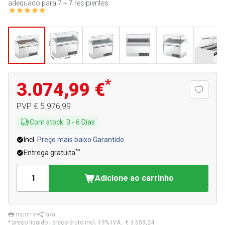
adequado para 7 + 7 recipientes
*
3.074,99 €
PVP
€ 5.976,99
Com stock
:
3
-
6
Dias
Incl.
Preço mais baixo Garantido
**
Entrega gratuita
Adicione ao carrinho
Imprimir
Taxa
* preço líquido | preço bruto incl. 19% IVA.:
€ 3.659,24