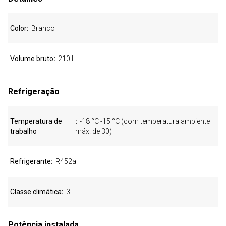
Color
Branco
Volume bruto
210 l
Refrigeração
Temperatura de
-18 °C -15 °C (com temperatura ambiente
trabalho
máx. de 30)
Refrigerante
R452a
Classe climática
3
Potência instalada