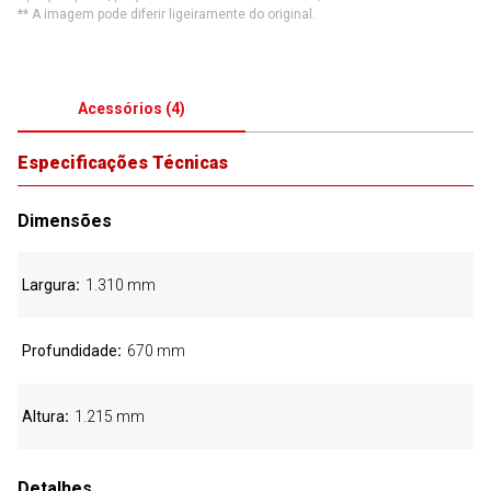
** A imagem pode diferir ligeiramente do original.
Acessórios
(
4
)
Especificações Técnicas
Dimensões
Largura
1.310 mm
Profundidade
670 mm
Altura
1.215 mm
Detalhes