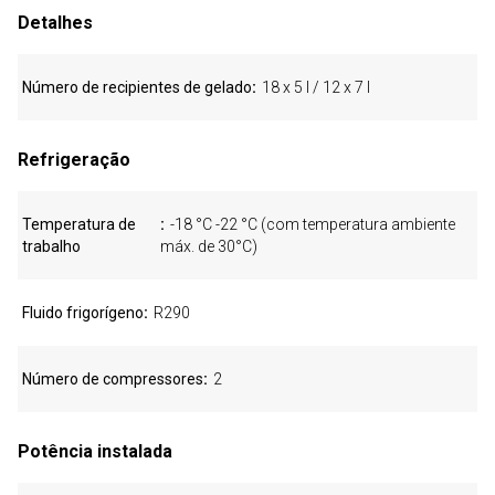
Detalhes
Número de recipientes de gelado
18 x 5 l / 12 x 7 l
Refrigeração
Temperatura de
-18 °C -22 °C (com temperatura ambiente
trabalho
máx. de 30°C)
Fluido frigorígeno
R290
Número de compressores
2
Potência instalada