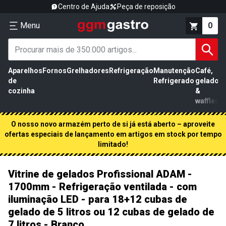
Centro de Ajuda
Peça de reposição
Menu
0
Aparelhos
Fornos
Grelhadores
Refrigeração
Manutenção
Café,
de
Refrigerado
gelados
cozinha
&
waffles
O nosso novo armazém perto de si já está aberto – aproveite
ofertas especiais de lançamento em artigos em stock por tempo
limitado!
Vitrine de gelados Profissional ADAM -
1700mm - Refrigeração ventilada - com
iluminação LED - para 18+12 cubas de
gelado de 5 litros ou 12 cubas de gelado de
7 litros - Branco