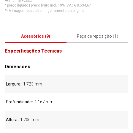
Imprimir
Taxa
* preço líquido | preço bruto incl. 19% IVA.:
€ 8.534,67
** A imagem pode diferir ligeiramente do original.
Acessórios
(
9
)
Peça de reposição
(
1
)
Especificações Técnicas
Dimensões
Largura
1.723 mm
Profundidade
1.167 mm
Altura
1.206 mm