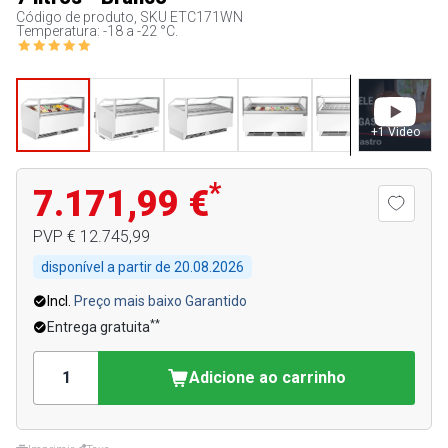
Código de produto, SKU
ETC171WN
Temperatura: -18 a -22 °C.
+
1
Video
*
7.171,99 €
PVP
€ 12.745,99
disponível a partir de
20.08.2026
Incl.
Preço mais baixo Garantido
**
Entrega gratuita
Adicione ao carrinho