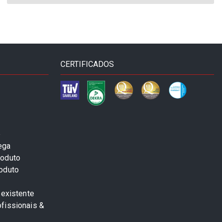
CERTIFICADOS
e
ega
roduto
roduto
 existente
fissionais &