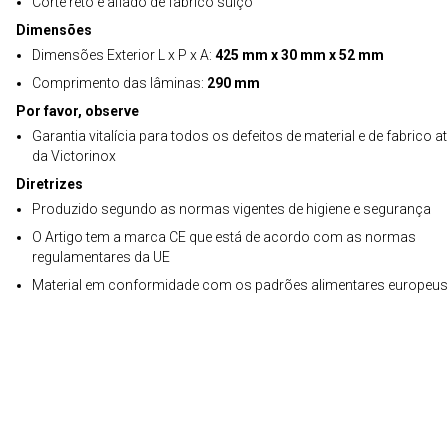
Corte reto e afiado de fabrico suíço
Dimensões
Dimensões Exterior L x P x A:
425 mm x 30 mm x 52 mm
Comprimento das lâminas:
290 mm
Por favor, observe
Garantia vitalícia para todos os defeitos de material e de fabrico a
da Victorinox
Diretrizes
Produzido segundo as normas vigentes de higiene e segurança
O Artigo tem a marca CE que está de acordo com as normas
regulamentares da UE
Material em conformidade com os padrões alimentares europeus