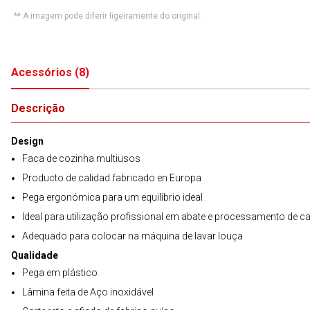
** A imagem pode diferir ligeiramente do original.
Acessórios
(
8
)
Descrição
Design
Faca de cozinha multiusos
Producto de calidad fabricado en Europa
Pega ergonómica para um equilíbrio ideal
Ideal para utilização profissional em abate e processamento de c
Adequado para colocar na máquina de lavar louça
Qualidade
Pega em plástico
Lâmina feita de Aço inoxidável