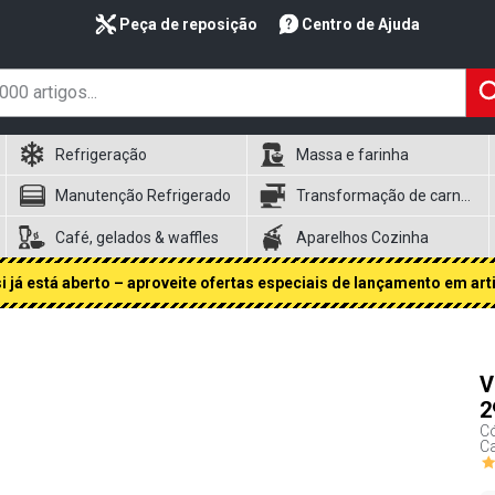
Peça de reposição
Centro de Ajuda
Refrigeração
Massa e farinha
Manutenção Refrigerado
Transformação de carnes
Café, gelados & waffles
Aparelhos Cozinha
 já está aberto – aproveite ofertas especiais de lançamento em art
V
2
Có
Ca