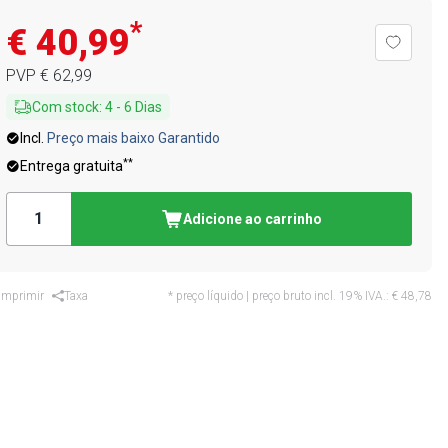
*
€ 40,99
PVP
€ 62,99
Com stock
:
4
-
6
Dias
Incl.
Preço mais baixo Garantido
**
Entrega gratuita
Adicione ao carrinho
Imprimir
Taxa
* preço líquido | preço bruto incl. 19% IVA.:
€ 48,78