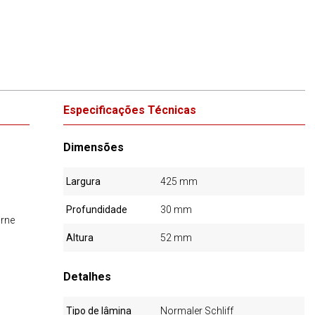
Especificações Técnicas
Dimensões
Largura
425 mm
Profundidade
30 mm
arne
Altura
52 mm
Detalhes
Tipo de lâmina
Normaler Schliff