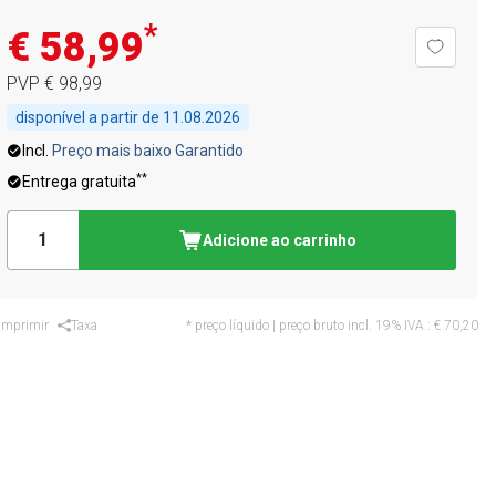
*
€ 58,99
PVP
€ 98,99
disponível a partir de
11.08.2026
Incl.
Preço mais baixo Garantido
**
Entrega gratuita
Adicione ao carrinho
Imprimir
Taxa
* preço líquido | preço bruto incl. 19% IVA.:
€ 70,20