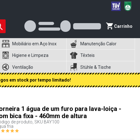
Carrinho
Mobiliário em Aço Inox
Manutenção Calor
Higiene e Limpeza
Têxteis
Ventilação
Stühle & Tische
igos em stock por tempo limitado!
orneira 1 água de um furo para lava-loiça -
om bica fixa - 460mm de altura
digo de produto, SKU
BAY100
ua fria