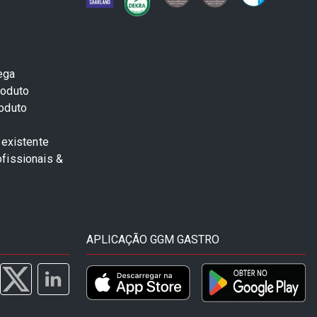
e
ega
roduto
roduto
 existente
fissionais &
APLICAÇÃO GGM GASTRO