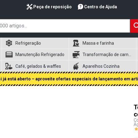
Peça de reposição
Centro de Ajuda
Refrigeração
Massa e farinha
Manutenção Refrigerado
Transformação de carnes
Café, gelados & waffles
Aparelhos Cozinha
 já está aberto – aproveite ofertas especiais de lançamento em art
T
c
Có
Ág