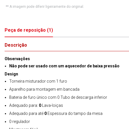
** A imagem pode diferir ligeiramente do original.
Peça de reposição
(
1
)
Descrição
Observações
Não pode ser usado com um aquecedor de baixa pressão
Design
Torneira misturador com 1 furo
Aparelho para montagem em bancada
Bateria de furo único com 0 Tubo de descarga inferior
Adequado para:
0
Lava-loiças
Adequado para até
0
Espessura do tampo da mesa
0 regulador