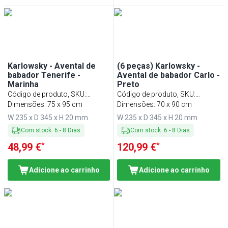
Karlowsky - Avental de
(6 peças) Karlowsky -
babador Tenerife -
Avental de babador Carlo -
Marinha
Preto
Código de produto, SKU
:
Código de produto, SKU
:
LSTK34MA
Dimensões: 75 x 95 cm
LSCK11S#SET
Dimensões: 70 x 90 cm
W 235 x D 345 x H 20 mm
W 235 x D 345 x H 20 mm
Com stock
:
6
-
8
Dias
Com stock
:
6
-
8
Dias
*
*
48,99 €
120,99 €
Adicione ao carrinho
Adicione ao carrinho