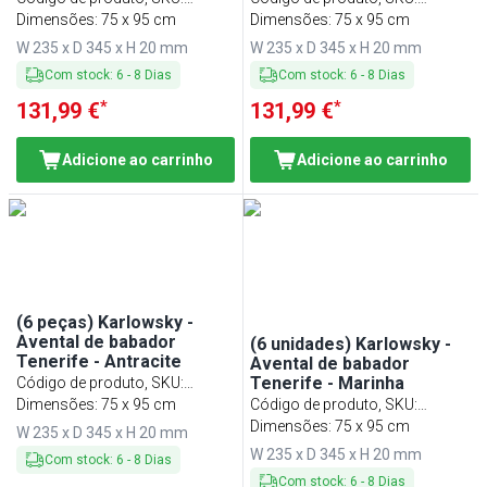
LSTK34S#SET
Dimensões: 75 x 95 cm
LSTK34W#SET
Dimensões: 75 x 95 cm
W 235 x D 345 x H 20 mm
W 235 x D 345 x H 20 mm
Com stock
:
6
-
8
Dias
Com stock
:
6
-
8
Dias
*
*
131,99 €
131,99 €
Adicione ao carrinho
Adicione ao carrinho
(6 peças) Karlowsky -
Avental de babador
(6 unidades) Karlowsky -
Tenerife - Antracite
Avental de babador
Tenerife - Marinha
Código de produto, SKU
:
LSTK34AZ#SET
Dimensões: 75 x 95 cm
Código de produto, SKU
:
LSTK34MA#SET
Dimensões: 75 x 95 cm
W 235 x D 345 x H 20 mm
W 235 x D 345 x H 20 mm
Com stock
:
6
-
8
Dias
Com stock
:
6
-
8
Dias