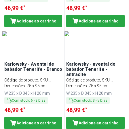
*
*
46,99 €
48,99 €
Adicione ao carrinho
Adicione ao carrinho
Karlowsky - Avental de
Karlowsky - avental de
babador Tenerife - Branco
babador Tenerife -
antracite
Código de produto, SKU
:
Código de produto, SKU
:
LSTK34W
Dimensões: 75 x 95 cm
LSTK34AZ
Dimensões: 75 x 95 cm
W 235 x D 345 x H 20 mm
W 235 x D 345 x H 20 mm
Com stock
:
6
-
8
Dias
Com stock
:
3
-
5
Dias
*
*
48,99 €
48,99 €
Adicione ao carrinho
Adicione ao carrinho