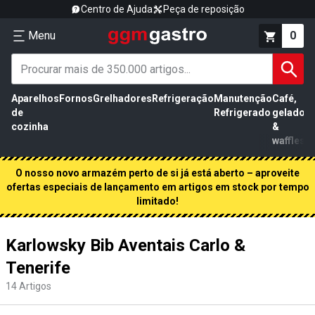
Centro de Ajuda
Peça de reposição
Menu
0
Aparelhos
Fornos
Grelhadores
Refrigeração
Manutenção
Café,
de
Refrigerado
gelados
cozinha
&
waffles
O nosso novo armazém perto de si já está aberto – aproveite
ofertas especiais de lançamento em artigos em stock por tempo
limitado!
Karlowsky Bib Aventais Carlo &
Tenerife
14
Artigos