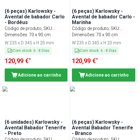
(6 peças) Karlowsky -
(6 peças) Karlowsky -
Avental de babador Carlo
Avental de babador Carlo -
- Bordéus
Marinha
Código de produto, SKU
:
Código de produto, SKU
:
LSCK11BX#SET
Dimensões: 70 x 90 cm
LSCK11MA#SET
Dimensões: 70 x 90 cm
W 235 x D 345 x H 20 mm
W 235 x D 345 x H 20 mm
Com stock
:
6
-
8
Dias
Com stock
:
6
-
8
Dias
*
*
120,99 €
120,99 €
Adicione ao carrinho
Adicione ao carrinho
(6 unidades) Karlowsky -
(6 peças) Karlowsky -
Avental Babador Tenerife
Avental Babador Tenerife
- Preto
- Branco
Código de produto, SKU
:
Código de produto, SKU
: