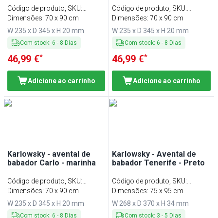
Código de produto, SKU
:
Código de produto, SKU
:
LSCK11S
Dimensões: 70 x 90 cm
LSCK11BX
Dimensões: 70 x 90 cm
W 235 x D 345 x H 20 mm
W 235 x D 345 x H 20 mm
Com stock
:
6
-
8
Dias
Com stock
:
6
-
8
Dias
*
*
46,99 €
46,99 €
Adicione ao carrinho
Adicione ao carrinho
Karlowsky - avental de
Karlowsky - Avental de
babador Carlo - marinha
babador Tenerife - Preto
Código de produto, SKU
:
Código de produto, SKU
:
LSCK11MA
Dimensões: 70 x 90 cm
LSTK34S
Dimensões: 75 x 95 cm
W 235 x D 345 x H 20 mm
W 268 x D 370 x H 34 mm
Com stock
:
6
-
8
Dias
Com stock
:
3
-
5
Dias