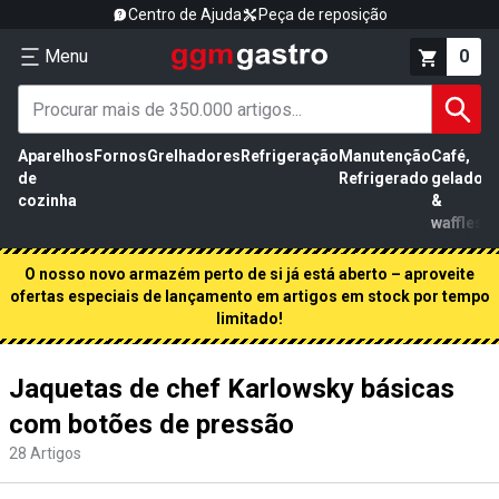
Centro de Ajuda
Peça de reposição
Menu
0
Aparelhos
Fornos
Grelhadores
Refrigeração
Manutenção
Café,
de
Refrigerado
gelados
cozinha
&
waffles
O nosso novo armazém perto de si já está aberto – aproveite
ofertas especiais de lançamento em artigos em stock por tempo
limitado!
Jaquetas de chef Karlowsky básicas
com botões de pressão
28
Artigos