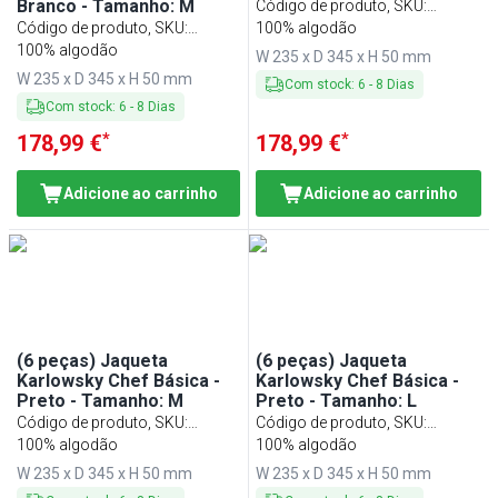
Branco - Tamanho: M
Código de produto, SKU
:
Código de produto, SKU
:
KJBSK2S#SET
100% algodão
KJBMK2W#SET
100% algodão
W 235 x D 345 x H 50 mm
W 235 x D 345 x H 50 mm
Com stock
:
6
-
8
Dias
Com stock
:
6
-
8
Dias
*
*
178,99 €
178,99 €
Adicione ao carrinho
Adicione ao carrinho
(6 peças) Jaqueta
(6 peças) Jaqueta
Karlowsky Chef Básica -
Karlowsky Chef Básica -
Preto - Tamanho: M
Preto - Tamanho: L
Código de produto, SKU
:
Código de produto, SKU
:
KJBMK2S#SET
100% algodão
KJBLK2S#SET
100% algodão
W 235 x D 345 x H 50 mm
W 235 x D 345 x H 50 mm