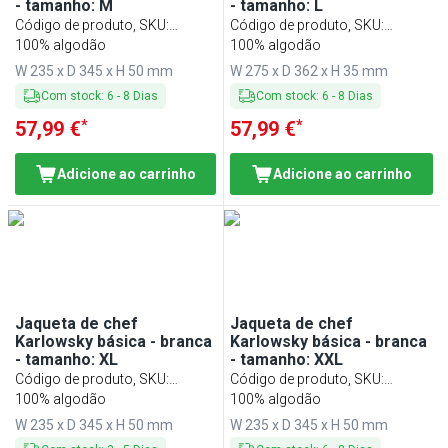
- tamanho: M
- tamanho: L
Código de produto, SKU
:
Código de produto, SKU
:
KJBMK2W
100% algodão
KJBLK2W
100% algodão
W 235 x D 345 x H 50 mm
W 275 x D 362 x H 35 mm
Com stock
:
6
-
8
Dias
Com stock
:
6
-
8
Dias
*
*
57,99 €
57,99 €
Adicione ao carrinho
Adicione ao carrinho
Jaqueta de chef
Jaqueta de chef
Karlowsky básica - branca
Karlowsky básica - branca
- tamanho: XL
- tamanho: XXL
Código de produto, SKU
:
Código de produto, SKU
:
KJBXLK2W
100% algodão
KJBXXLK2W
100% algodão
W 235 x D 345 x H 50 mm
W 235 x D 345 x H 50 mm