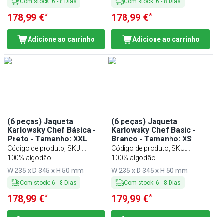
Com stock
:
6
-
8
Dias
Com stock
:
6
-
8
Dias
*
*
178,99 €
178,99 €
Adicione ao carrinho
Adicione ao carrinho
(6 peças) Jaqueta
(6 peças) Jaqueta
Karlowsky Chef Básica -
Karlowsky Chef Basic -
Preto - Tamanho: XXL
Branco - Tamanho: XS
Código de produto, SKU
:
Código de produto, SKU
:
KJBXXLK2S#SET
100% algodão
KJBXSK2W#SET
100% algodão
W 235 x D 345 x H 50 mm
W 235 x D 345 x H 50 mm
Com stock
:
6
-
8
Dias
Com stock
:
6
-
8
Dias
*
*
178,99 €
179,99 €