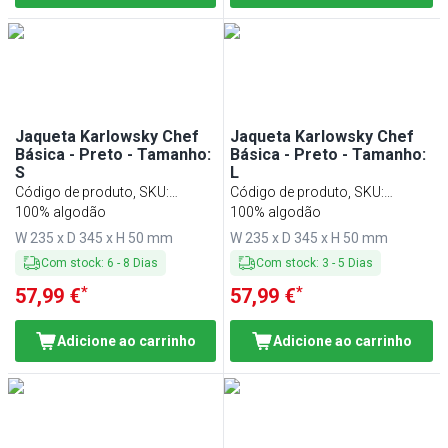
Jaqueta Karlowsky Chef
Jaqueta Karlowsky Chef
Básica - Preto - Tamanho:
Básica - Preto - Tamanho:
S
L
Código de produto, SKU
:
Código de produto, SKU
:
KJBSK2S
100% algodão
KJBLK2S
100% algodão
W 235 x D 345 x H 50 mm
W 235 x D 345 x H 50 mm
Com stock
:
6
-
8
Dias
Com stock
:
3
-
5
Dias
*
*
57,99 €
57,99 €
Adicione ao carrinho
Adicione ao carrinho