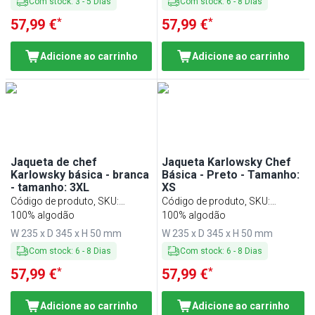
Com stock
:
3
-
5
Dias
Com stock
:
6
-
8
Dias
*
*
57,99 €
57,99 €
Adicione ao carrinho
Adicione ao carrinho
Jaqueta de chef
Jaqueta Karlowsky Chef
Karlowsky básica - branca
Básica - Preto - Tamanho:
- tamanho: 3XL
XS
Código de produto, SKU
:
Código de produto, SKU
:
KJB3XLK2W
100% algodão
KJBXSK2S
100% algodão
W 235 x D 345 x H 50 mm
W 235 x D 345 x H 50 mm
Com stock
:
6
-
8
Dias
Com stock
:
6
-
8
Dias
*
*
57,99 €
57,99 €
Adicione ao carrinho
Adicione ao carrinho