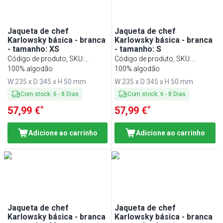
Jaqueta de chef
Jaqueta de chef
Karlowsky básica - branca
Karlowsky básica - branca
- tamanho: XS
- tamanho: S
Código de produto, SKU
:
Código de produto, SKU
:
KJBXSK2W
100% algodão
KJBSK2W
100% algodão
W 235 x D 345 x H 50 mm
W 235 x D 345 x H 50 mm
Com stock
:
6
-
8
Dias
Com stock
:
6
-
8
Dias
*
*
57,99 €
57,99 €
Adicione ao carrinho
Adicione ao carrinho
Jaqueta de chef
Jaqueta de chef
Karlowsky básica - branca
Karlowsky básica - branca