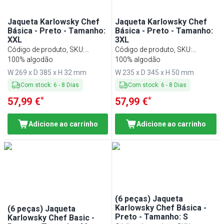
Jaqueta Karlowsky Chef
Jaqueta Karlowsky Chef
Básica - Preto - Tamanho:
Básica - Preto - Tamanho:
XXL
3XL
Código de produto, SKU
:
Código de produto, SKU
:
KJBXXLK2S
100% algodão
KJB3XLK2S
100% algodão
W 269 x D 385 x H 32 mm
W 235 x D 345 x H 50 mm
Com stock
:
6
-
8
Dias
Com stock
:
6
-
8
Dias
*
*
57,99 €
57,99 €
Adicione ao carrinho
Adicione ao carrinho
(6 peças) Jaqueta
Karlowsky Chef Básica -
(6 peças) Jaqueta
Preto - Tamanho: S
Karlowsky Chef Basic -