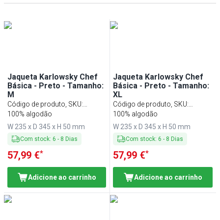
Jaqueta Karlowsky Chef
Jaqueta Karlowsky Chef
Básica - Preto - Tamanho:
Básica - Preto - Tamanho:
M
XL
Código de produto, SKU
:
Código de produto, SKU
:
KJBMK2S
100% algodão
KJBXLK2S
100% algodão
W 235 x D 345 x H 50 mm
W 235 x D 345 x H 50 mm
Com stock
:
6
-
8
Dias
Com stock
:
6
-
8
Dias
*
*
57,99 €
57,99 €
Adicione ao carrinho
Adicione ao carrinho