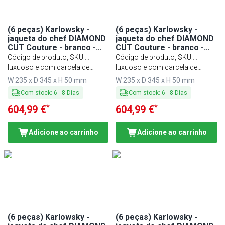
(6 peças) Karlowsky -
(6 peças) Karlowsky -
jaqueta do chef DIAMOND
jaqueta do chef DIAMOND
CUT Couture - branco -
CUT Couture - branco -
tamanho: 56
tamanho: 58
Código de produto, SKU
:
Código de produto, SKU
:
KJDCCK56W#SET
luxuoso e com carcela de
KJDCCK58W#SET
luxuoso e com carcela de
botão oculta
botão oculta
W 235 x D 345 x H 50 mm
W 235 x D 345 x H 50 mm
Com stock
:
6
-
8
Dias
Com stock
:
6
-
8
Dias
*
*
604,99 €
604,99 €
Adicione ao carrinho
Adicione ao carrinho
(6 peças) Karlowsky -
(6 peças) Karlowsky -