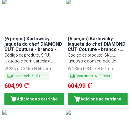
(6 peças) Karlowsky -
(6 peças) Karlowsky -
jaqueta do chef DIAMOND
jaqueta do chef DIAMOND
CUT Couture - branco -
CUT Couture - branco -
tamanho: 52
tamanho: 54
Código de produto, SKU
:
Código de produto, SKU
:
KJDCCK52W#SET
luxuoso e com carcela de
KJDCCK54W#SET
luxuoso e com carcela de
botão oculta
botão oculta
W 235 x D 345 x H 50 mm
W 235 x D 345 x H 50 mm
Com stock
:
6
-
8
Dias
Com stock
:
6
-
8
Dias
*
*
604,99 €
604,99 €
Adicione ao carrinho
Adicione ao carrinho