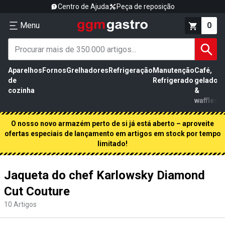
Centro de Ajuda
Peça de reposição
Menu
0
Aparelhos
Fornos
Grelhadores
Refrigeração
Manutenção
Café,
de
Refrigerado
gelados
cozinha
&
waffles
O nosso novo armazém perto de si já está aberto – aproveite
ofertas especiais de lançamento em artigos em stock por tempo
limitado!
Jaqueta do chef Karlowsky Diamond
Cut Couture
10
Artigos