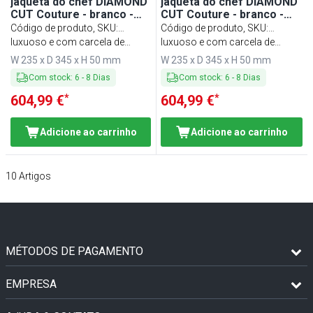
jaqueta do chef DIAMOND
jaqueta do chef DIAMOND
CUT Couture - branco -
CUT Couture - branco -
tamanho: 60
tamanho: 62
Código de produto, SKU
:
Código de produto, SKU
:
KJDCCK60W#SET
luxuoso e com carcela de
KJDCCK62W#SET
luxuoso e com carcela de
botão oculta
botão oculta
W 235 x D 345 x H 50 mm
W 235 x D 345 x H 50 mm
Com stock
:
6
-
8
Dias
Com stock
:
6
-
8
Dias
*
*
604,99 €
604,99 €
Adicione ao carrinho
Adicione ao carrinho
10
Artigos
MÉTODOS DE PAGAMENTO
EMPRESA