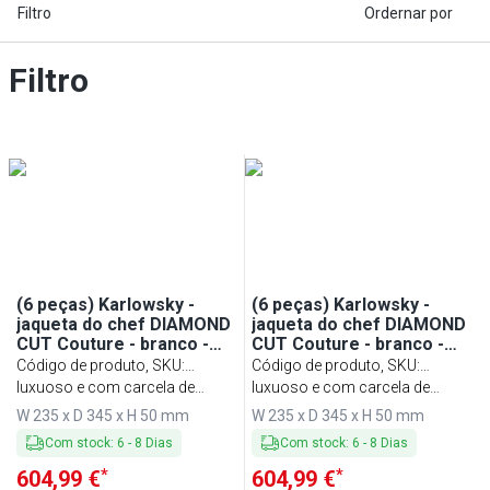
Filtro
Ordernar por
Filtro
(6 peças) Karlowsky -
(6 peças) Karlowsky -
jaqueta do chef DIAMOND
jaqueta do chef DIAMOND
CUT Couture - branco -
CUT Couture - branco -
tamanho: 44
tamanho: 46
Código de produto, SKU
:
Código de produto, SKU
:
KJDCCK44W#SET
luxuoso e com carcela de
KJDCCK46W#SET
luxuoso e com carcela de
botão oculta
botão oculta
W 235 x D 345 x H 50 mm
W 235 x D 345 x H 50 mm
Com stock
:
6
-
8
Dias
Com stock
:
6
-
8
Dias
*
*
604,99 €
604,99 €