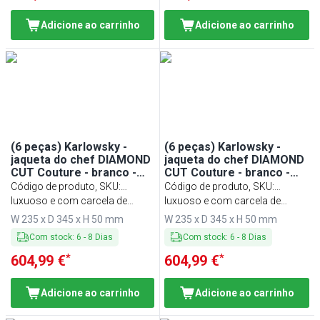
Adicione ao carrinho
Adicione ao carrinho
(6 peças) Karlowsky -
(6 peças) Karlowsky -
jaqueta do chef DIAMOND
jaqueta do chef DIAMOND
CUT Couture - branco -
CUT Couture - branco -
tamanho: 48
tamanho: 50
Código de produto, SKU
:
Código de produto, SKU
:
KJDCCK48W#SET
luxuoso e com carcela de
KJDCCK50W#SET
luxuoso e com carcela de
botão oculta
botão oculta
W 235 x D 345 x H 50 mm
W 235 x D 345 x H 50 mm
Com stock
:
6
-
8
Dias
Com stock
:
6
-
8
Dias
*
*
604,99 €
604,99 €
Adicione ao carrinho
Adicione ao carrinho