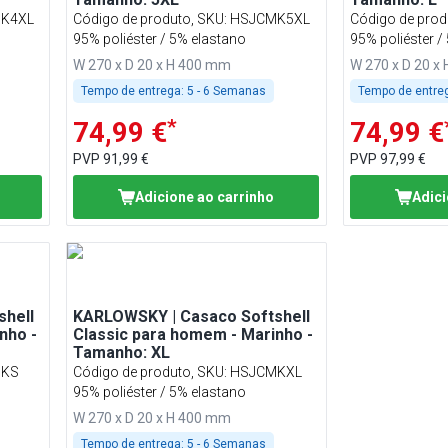
K4XL
Código de produto, SKU
:
HSJCMK5XL
Código de prod
95% poliéster / 5% elastano
95% poliéster /
W 270 x D 20 x H 400 mm
W 270 x D 20 x
Tempo de entrega:
5 - 6 Semanas
Tempo de entre
*
74,99 €
74,99 €
PVP
91,99 €
PVP
97,99 €
Adicione ao carrinho
Adici
hell
KARLOWSKY | Casaco Softshell
nho -
Classic para homem - Marinho -
Tamanho: XL
MKS
Código de produto, SKU
:
HSJCMKXL
95% poliéster / 5% elastano
W 270 x D 20 x H 400 mm
Tempo de entrega:
5 - 6 Semanas