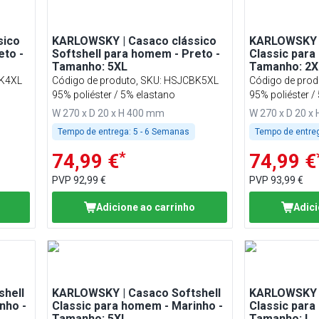
sico
KARLOWSKY | Casaco clássico
KARLOWSKY |
eto -
Softshell para homem - Preto -
Classic para
Tamanho: 5XL
Tamanho: 2X
K4XL
Código de produto, SKU
:
HSJCBK5XL
Código de prod
95% poliéster / 5% elastano
95% poliéster /
W 270 x D 20 x H 400 mm
W 270 x D 20 x
Tempo de entrega:
5 - 6 Semanas
Tempo de entre
*
74,99 €
74,99 €
PVP
92,99 €
PVP
93,99 €
Adicione ao carrinho
Adici
hell
KARLOWSKY | Casaco Softshell
KARLOWSKY |
nho -
Classic para homem - Marinho -
Classic para
Tamanho: 5XL
Tamanho: L