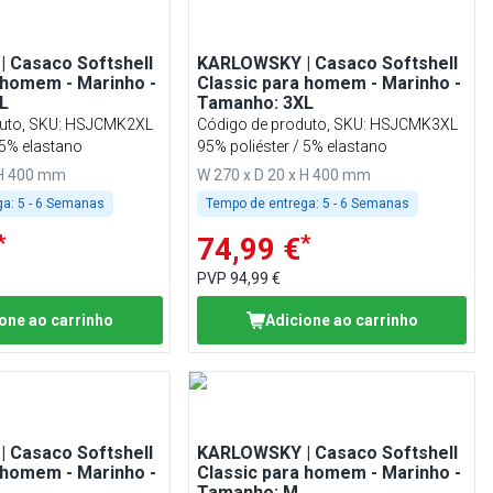
 Casaco Softshell
KARLOWSKY | Casaco Softshell
 homem - Marinho -
Classic para homem - Marinho -
L
Tamanho: 3XL
uto, SKU
:
HSJCMK2XL
Código de produto, SKU
:
HSJCMK3XL
 5% elastano
95% poliéster / 5% elastano
 H 400 mm
W 270 x D 20 x H 400 mm
ga:
5 - 6 Semanas
Tempo de entrega:
5 - 6 Semanas
*
*
74,99 €
PVP
94,99 €
one ao carrinho
Adicione ao carrinho
 Casaco Softshell
KARLOWSKY | Casaco Softshell
 homem - Marinho -
Classic para homem - Marinho -
Tamanho: M