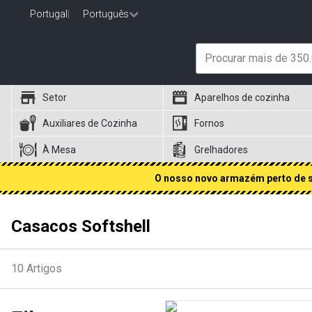
Portugal
|
Português
Setor
Aparelhos de cozinha
Auxiliares de Cozinha
Fornos
À Mesa
Grelhadores
O nosso novo armazém perto de si
Casacos Softshell
10
Artigos