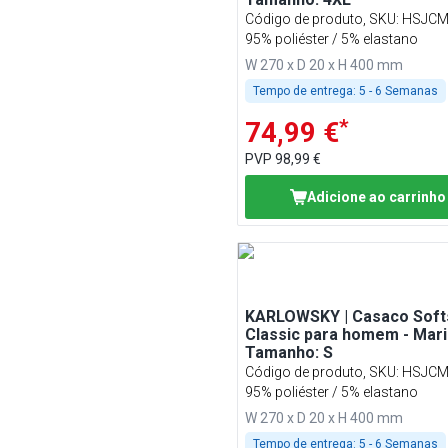
Código de produto, SKU
:
HSJCM
95% poliéster / 5% elastano
W 270 x D 20 x H 400 mm
Tempo de entrega:
5 - 6 Semanas
*
74,99 €
PVP
98,99 €
Adicione ao carrinho
KARLOWSKY | Casaco Softs
Classic para homem - Mari
Tamanho: S
Código de produto, SKU
:
HSJC
95% poliéster / 5% elastano
W 270 x D 20 x H 400 mm
Tempo de entrega:
5 - 6 Semanas