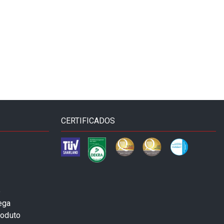
CERTIFICADOS
e
ega
roduto