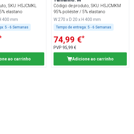
uto, SKU
:
HSJCMKL
Código de produto, SKU
:
HSJCMKM
 5% elastano
95% poliéster / 5% elastano
 H 400 mm
W 270 x D 20 x H 400 mm
ga:
5 - 6 Semanas
Tempo de entrega:
5 - 6 Semanas
*
*
74,99 €
PVP
95,99 €
one ao carrinho
Adicione ao carrinho