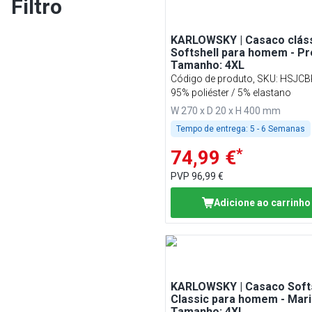
Filtro
KARLOWSKY | Casaco clás
Softshell para homem - Pr
Tamanho: 4XL
Código de produto, SKU
:
HSJCB
95% poliéster / 5% elastano
W 270 x D 20 x H 400 mm
Tempo de entrega:
5 - 6 Semanas
*
74,99 €
PVP
96,99 €
Adicione ao carrinho
KARLOWSKY | Casaco Softs
Classic para homem - Mari
Tamanho: 4XL