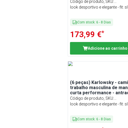
tamanho: XL
Código de produto, SKU
:
KHASPXLK5AZ#SET
look desportivo e elegante - fit: sl
Com stock
:
6
-
8
Dias
*
173,99 €
Adicione ao carrinho
(6 peças) Karlowsky - cam
trabalho masculina de ma
curta performance - antrac
tamanho: 5XL
Código de produto, SKU
:
KHASP5XLK5AZ#SET
look desportivo e elegante - fit: sl
Com stock
:
6
-
8
Dias