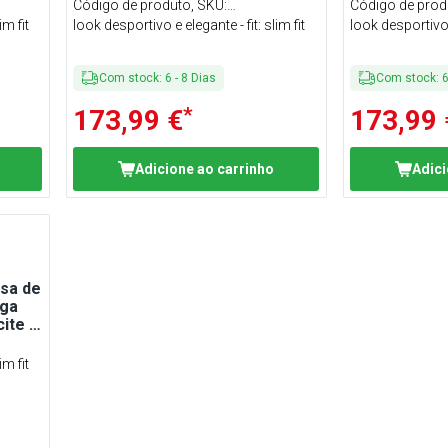
tamanho: 2XL
tamanho: 3X
Código de produto, SKU
:
Código de prod
im fit
KHASP2XLK5AZ#SET
look desportivo e elegante - fit: slim fit
KHASP3XLK5A
look desportivo e
Com stock
:
6
-
8
Dias
Com stock
:
*
173,99 €
173,99 
Adicione ao carrinho
Adici
isa de
nga
ite -
im fit