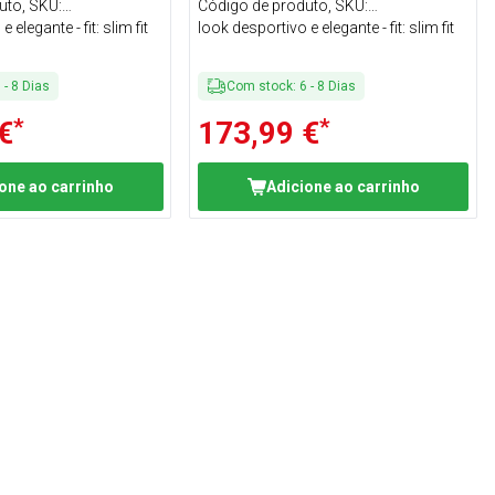
L
tamanho: 4XL
uto, SKU
:
Código de produto, SKU
:
Z#SET
 elegante - fit: slim fit
KHASP4XLK5AZ#SET
look desportivo e elegante - fit: slim fit
6
-
8
Dias
Com stock
:
6
-
8
Dias
*
*
€
173,99 €
one ao carrinho
Adicione ao carrinho