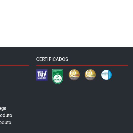
CERTIFICADOS
e
ega
roduto
roduto