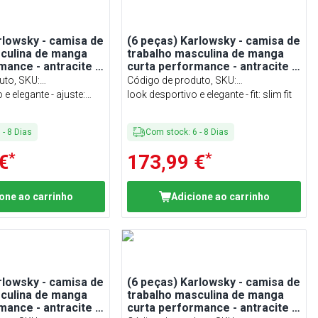
rlowsky - camisa de
(6 peças) Karlowsky - camisa de
sculina de manga
trabalho masculina de manga
mance - antracite -
curta performance - antracite -
tamanho: L
uto, SKU
:
Código de produto, SKU
:
#SET
 e elegante - ajuste:
KHASPLK5AZ#SET
look desportivo e elegante - fit: slim fit
6
-
8
Dias
Com stock
:
6
-
8
Dias
*
*
€
173,99 €
one ao carrinho
Adicione ao carrinho
rlowsky - camisa de
(6 peças) Karlowsky - camisa de
sculina de manga
trabalho masculina de manga
mance - antracite -
curta performance - antracite -