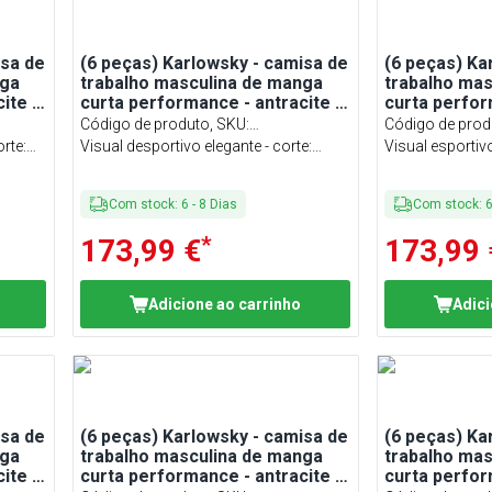
isa de
(6 peças) Karlowsky - camisa de
(6 peças) Ka
nga
trabalho masculina de manga
trabalho ma
ite -
curta performance - antracite -
curta perfor
tamanho: S
tamanho: M
Código de produto, SKU
:
Código de prod
rte:
KHASPSK5AZ#SET
Visual desportivo elegante - corte:
KHASPMK5AZ
Visual esportivo
justo
slim fit
Com stock
:
6
-
8
Dias
Com stock
:
*
173,99 €
173,99 
Adicione ao carrinho
Adici
isa de
(6 peças) Karlowsky - camisa de
(6 peças) Ka
nga
trabalho masculina de manga
trabalho ma
ite -
curta performance - antracite -
curta perfor