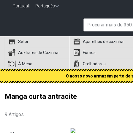
Portugal
|
Português
Setor
Aparelhos de cozinha
Auxiliares de Cozinha
Fornos
À Mesa
Grelhadores
O nosso novo armazém perto de si
Manga curta antracite
9
Artigos