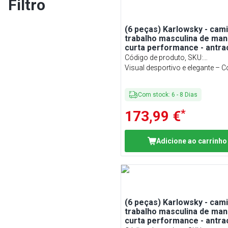
Filtro
(6 peças) Karlowsky - cam
trabalho masculina de ma
curta performance - antrac
tamanho: XS
Código de produto, SKU
:
KHASPXSK5AZ#SET
Visual desportivo e elegante – Co
Slim Fit
Com stock
:
6
-
8
Dias
*
173,99 €
Adicione ao carrinho
(6 peças) Karlowsky - cam
trabalho masculina de ma
curta performance - antrac