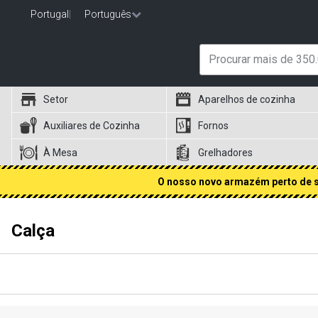
Portugal
|
Português
Setor
Aparelhos de cozinha
Auxiliares de Cozinha
Fornos
À Mesa
Grelhadores
O nosso novo armazém perto de si
Calça