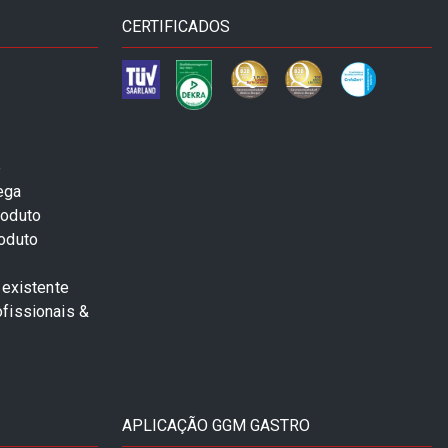
CERTIFICADOS
e
ega
roduto
roduto
 existente
fissionais &
APLICAÇÃO GGM GASTRO