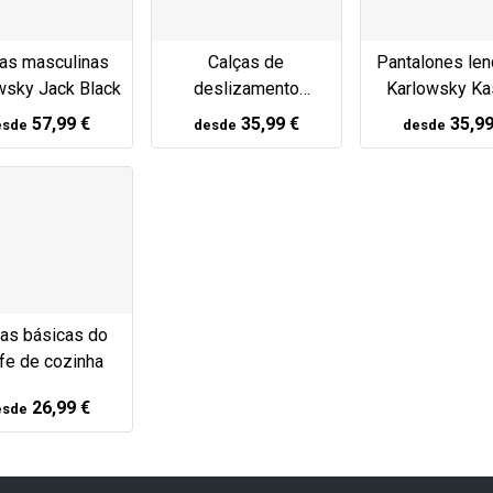
as masculinas
Calças de
Pantalones len
wsky Jack Black
deslizamento
Karlowsky Ka
Karlowsky Kaspar
White
57,99 €
35,99 €
35,99
esde
desde
desde
Schwarz
ças básicas do
fe de cozinha
26,99 €
esde