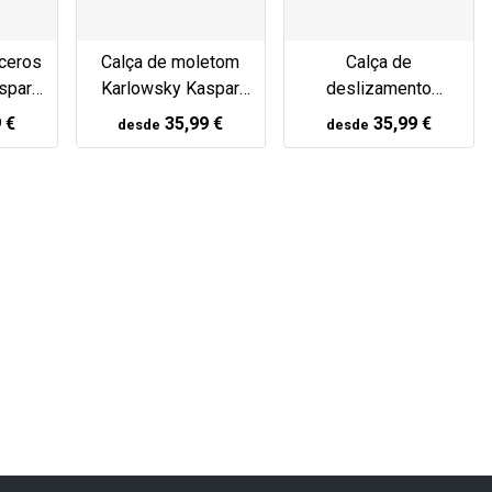
ceros
Calça de moletom
Calça de
spar
Karlowsky Kaspar
deslizamento
antracite
Karlowsky Kaspar
 €
35,99 €
35,99 €
desde
desde
Marine