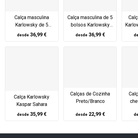
Calça masculina
Calça masculina de 5
Calç
Karlowsky de 5
bolsos Karlowsky
Karlo
bolsos antracite
azul meia-noite
36,99 €
36,99 €
desde
desde
d
Calças de Cozinha
Cal
Calça Karlowsky
Preto/Branco
che
Kaspar Sahara
35,99 €
22,99 €
desde
desde
d