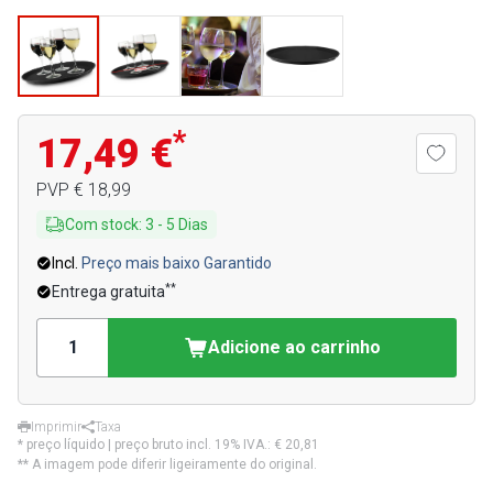
*
17,49 €
PVP
€ 18,99
Com stock
:
3
-
5
Dias
Incl.
Preço mais baixo Garantido
**
Entrega gratuita
Adicione ao carrinho
Imprimir
Taxa
* preço líquido | preço bruto incl. 19% IVA.:
€ 20,81
** A imagem pode diferir ligeiramente do original.