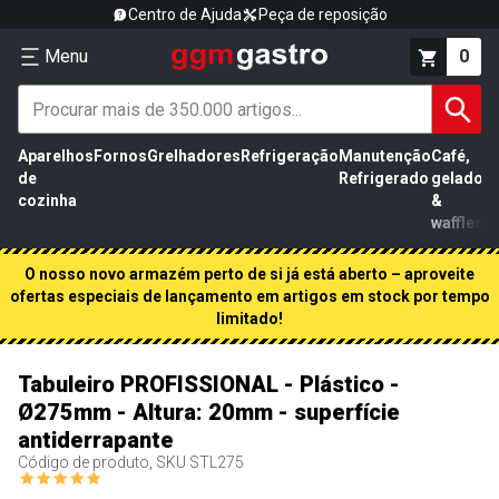
Centro de Ajuda
Peça de reposição
Menu
0
Aparelhos
Fornos
Grelhadores
Refrigeração
Manutenção
Café,
de
Refrigerado
gelados
cozinha
&
waffles
O nosso novo armazém perto de si já está aberto – aproveite
ofertas especiais de lançamento em artigos em stock por tempo
limitado!
Tabuleiro PROFISSIONAL - Plástico -
Ø275mm - Altura: 20mm - superfície
antiderrapante
Código de produto, SKU
STL275