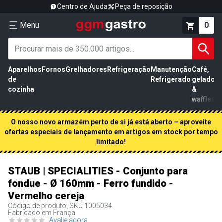
Centro de Ajuda
Peça de reposição
Menu
0
Aparelhos
Fornos
Grelhadores
Refrigeração
Manutenção
Café,
de
Refrigerado
gelados
cozinha
&
waffles
O nosso novo armazém perto de si já está aberto – aproveite
ofertas especiais de lançamento em artigos em stock por tempo
limitado!
STAUB | SPECIALITIES - Conjunto para
fondue - Ø 160mm - Ferro fundido -
Vermelho cereja
Código de produto, SKU
1005034
Fabricado em França
Avalie agora