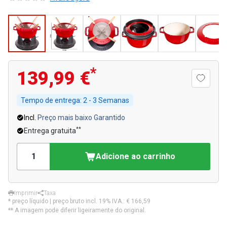
*
139,99 €
Tempo de entrega:
2 - 3 Semanas
Incl.
Preço mais baixo Garantido
**
Entrega gratuita
Adicione ao carrinho
Imprimir
Taxa
* preço líquido | preço bruto incl. 19% IVA.:
€ 166,59
** A imagem pode diferir ligeiramente do original.