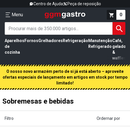
Centro de Ajuda
Peça de reposição
Menu
0
Aparelhos
Fornos
Grelhadores
Refrigeração
Manutenção
Café,
de
Refrigerado
gelados
cozinha
&
waffles
O nosso novo armazém perto de si já está aberto – aproveite
ofertas especiais de lançamento em artigos em stock por tempo
limitado!
Sobremesas e bebidas
Filtro
Ordernar por